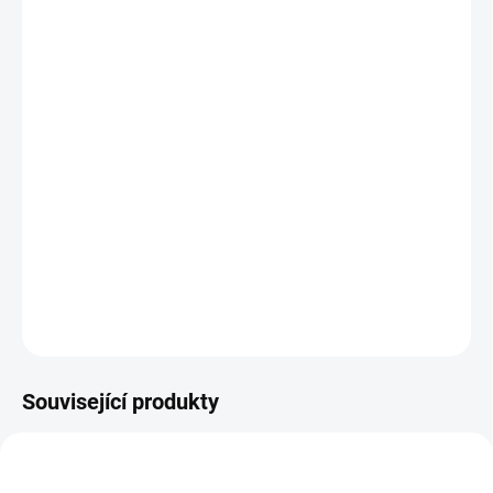
TYP
−
+
Přidat do košíku
Jednodveřová vitrína v zámeckém stylu
s ručně
vyráběnou
intarzii
z kolekce starožitných replik Lada.
Rozměry:
š 890, hl 550, v 2195 mm
DETAILNÍ INFORMACE
ZEPTAT SE
HLÍDAT
Související produkty
AUTORSKÝ PODPIS
AUTORSKÝ PODPIS