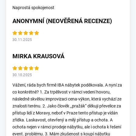
Naprostá spokojenost
ANONYMNÍ (NEOVĚŘENÁ RECENZE)
30.11.2025
MIRKA KRAUSOVÁ
30.10.2025
Vážení, ráda bych firmě IBA nábytek poděkovala. A nyní za
co konkrétně? 1. Za trpělivost v rámci vedení hovoru,
následně skvělou improvizaci cena-výkon, která vychází ze
znalosti terénu. 2. Jako člověk ,,pražák“ děkuji převelice za
přístup lidí z Moravy, neboť v Praze tento přístup je vídán
zřídka. Laskavost, otevřený a milý přístup a ochota. A
ochota nejen v rámci prodeje nábytku, ale i ochota k řešení
event. problému. 3. Mám zkušenost s koupí nábytku