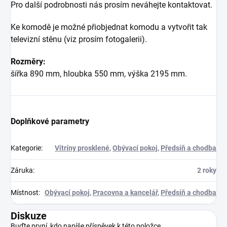
Pro další podrobnosti nás prosím neváhejte kontaktovat.
Ke komodě je možné přiobjednat komodu a vytvořit tak
televizní stěnu (viz prosím fotogalerii).
Rozměry:
šířka 890 mm, hloubka 550 mm, výška 2195 mm.
Doplňkové parametry
Kategorie
:
Vitríny prosklené
,
Obývací pokoj
,
Předsíň a chodba
Záruka
:
2 roky
Místnost
:
Obývací pokoj
,
Pracovna a kancelář
,
Předsíň a chodba
Diskuze
Buďte první, kdo napíše příspěvek k této položce.