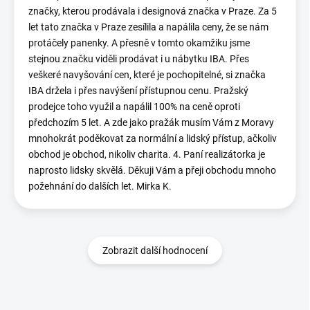
značky, kterou prodávala i designová značka v Praze. Za 5
let tato značka v Praze zesílila a napálila ceny, že se nám
protáčely panenky. A přesně v tomto okamžiku jsme
stejnou značku viděli prodávat i u nábytku IBA. Přes
veškeré navyšování cen, které je pochopitelné, si značka
IBA držela i přes navýšení přístupnou cenu. Pražský
prodejce toho využil a napálil 100% na ceně oproti
předchozím 5 let. A zde jako pražák musím Vám z Moravy
mnohokrát poděkovat za normální a lidský přístup, ačkoliv
obchod je obchod, nikoliv charita. 4. Paní realizátorka je
naprosto lidsky skvělá. Děkuji Vám a přeji obchodu mnoho
požehnání do dalších let. Mirka K.
Zobrazit další hodnocení