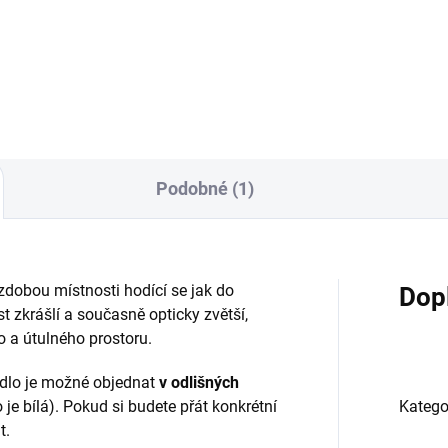
sického nábytku v zámeckém
masivu Lada z kolekce klasic
lu. Obsahuje zdobné prvky
nábytku v zámeckém stylu.
vořené antickou technikou
Obsahuje zdobné prvky vyrá
á intarzie. Rozměry: délka...
antickou technikou zvaná
intarzie. Rozměry: průměr...
Podobné (1)
zdobou místnosti hodící se jak do
Dop
t zkrášlí a současně opticky zvětší,
 a útulného prostoru.
adlo je možné objednat
v odlišných
 je bílá). Pokud si budete přát konkrétní
Katego
t.