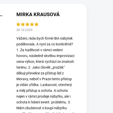
(NEOVĚŘENÁ RECENZE)
MIRKA KRAUSOVÁ
30.10.2025
Vážení, ráda bych firmě IBA nábytek
poděkovala. A nyní za co konkrétně?
1. Za trpělivost v rámci vedení
hovoru, následně skvělou improvizaci
cena-výkon, která vychází ze znalosti
terénu. 2. Jako člověk ,,pražák“
děkuji převelice za přístup lidí z
Moravy, neboť v Praze tento přístup
je vídán zřídka. Laskavost, otevřený
a milý přístup a ochota. A ochota
nejen v rámci prodeje nábytku, ale i
ochota k řešení event. problému. 3.
Mám zkušenost s koupí nábytku