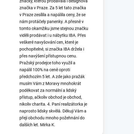
značky, kterou prodávala i designová
značka v Praze. Za 5 let tato značka
v Praze zesílila a napálila ceny, že se
nám protáčely panenky. A přesně v
tomto okamžiku jsme stejnou značku
viděli prodávat i u nábytku IBA. Přes
veškeré navyšování cen, které je
pochopitelné, si značka IBA držela i
přes navýšení přístupnou cenu.
Pražský prodejce toho využil a
napálil 100% na ceně oproti
předchozím 5 let. A zde jako pražák
musím Vám z Moravy mnohokrát
poděkovat za normální a lidský
přístup, ačkoliv obchod je obchod,
nikoliv charita. 4. Paní realizátorka je
naprosto lidsky skvělá. Děkuji Vám a
přeji obchodu mnoho požehnání do
dalších let. Mirka K.