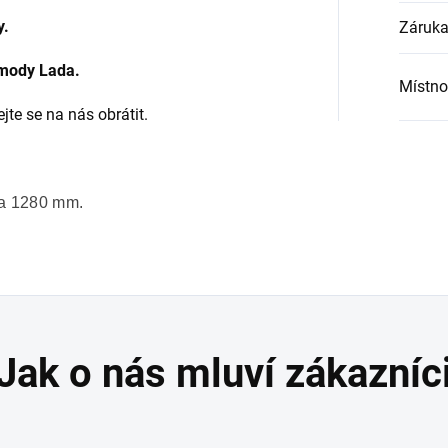
y.
Záruk
omody Lada.
Místno
te se na nás obrátit.
ka 1280 mm.