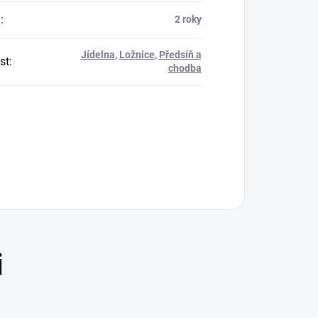
a
:
2 roky
Jídelna
,
Ložnice
,
Předsíň a
st
:
chodba