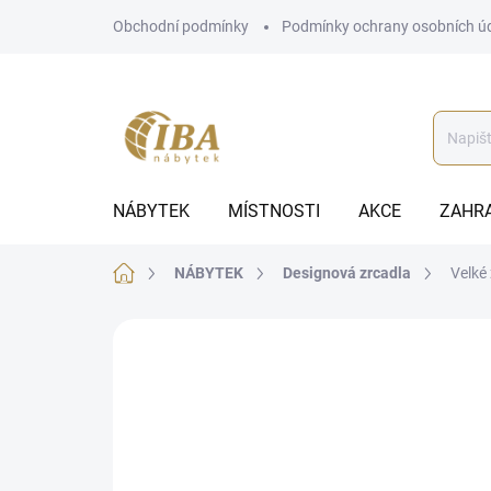
Přejít
Obchodní podmínky
Podmínky ochrany osobních ú
na
obsah
NÁBYTEK
MÍSTNOSTI
AKCE
ZAHR
Domů
NÁBYTEK
Designová zrcadla
Velké
ZNAČKA:
IBA
AUTORSKÝ PODPIS