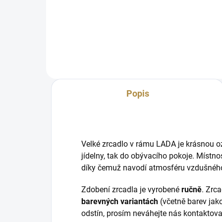
kla
kolekce klasického nábytku Lada
sty
v zámeckém stylu. Obsahuje
vyt
prvky antické techniky zvané
zvan
intarzie. Rozměry: š 2330, hl 580,
v 2205 mm
Popis
Velké zrcadlo v rámu LADA je krásnou o
jídelny, tak do obývacího pokoje. Místnos
díky čemuž navodí atmosféru vzdušného
Zdobení zrcadla je vyrobené
ručně
. Zrc
barevných variantách
(včetně barev jako
odstín, prosím neváhejte nás kontaktova