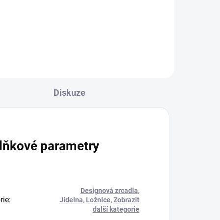
zámeckém stylu. Rozměry: šířka
kého
560, hloubka 560, výška 1030
mm
běné
Diskuze
lňkové parametry
Designová zrcadla
,
rie
:
Jídelna
,
Ložnice
,
Zobrazit
další kategorie