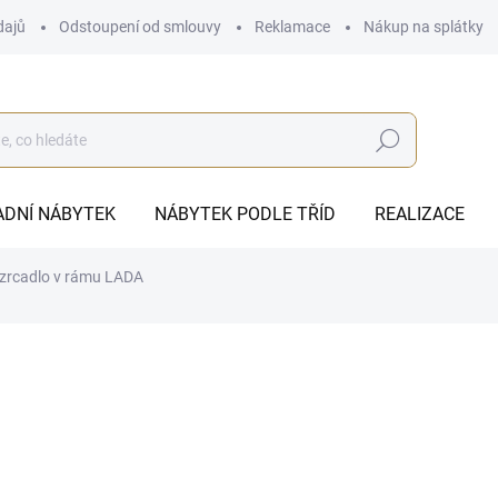
dajů
Odstoupení od smlouvy
Reklamace
Nákup na splátky
Hledat
ADNÍ NÁBYTEK
NÁBYTEK PODLE TŘÍD
REALIZACE
 zrcadlo v rámu LADA
od
35 205 Kč
ZDARMA
od
29 095,04 Kč
bez DPH
Měrná
ZVOLTE VARIANTU