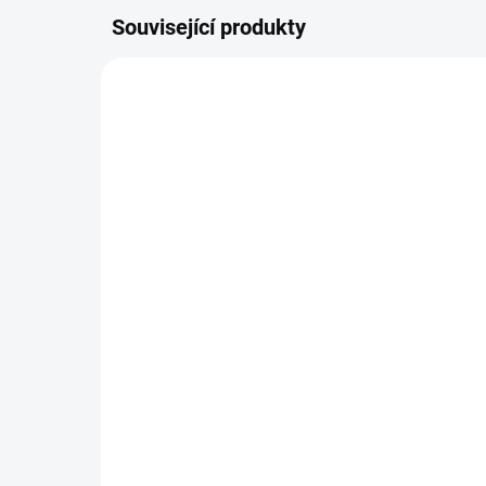
Související produkty
AUTORSKÝ PODPIS
AUTOR
ZDARMA
Komoda se zrcadlem
Lux
LADA
od
209 174 Kč
od
Detail
Jed
rozk
Prvotřídní komoda se zrcadlem z