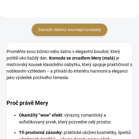
masivní dřevo...
Zobrazit všechny související produkty
Proměňte svou ložnici nebo šatnu v elegantní boudoir, který
potěší oko každý den.
Komoda se zrcadlem Mery (malá)
je
mistrovský kousek klasického nábytku, který spojuje praktičnost s
noblesním vzhledem – a přináší do interiéru harmonii a eleganci
jako výsledek poctivého řemesla.
Proč právě Mery
Okamžitý “wow” efekt:
výrazný, romantický a
sofistikovaný prvek, který pozvedne celý prostor.
Tři prostorné zásuvky:
praktické uložení kosmetiky, šperků