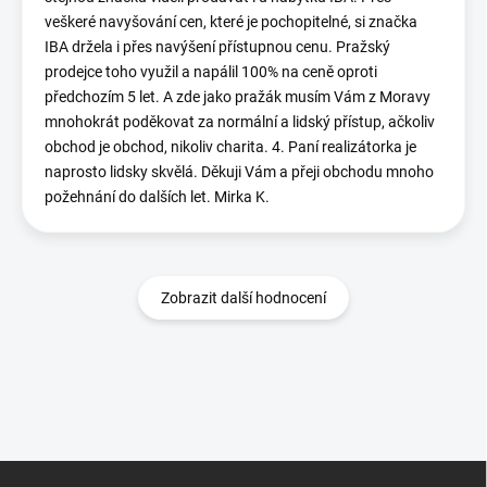
veškeré navyšování cen, které je pochopitelné, si značka
IBA držela i přes navýšení přístupnou cenu. Pražský
prodejce toho využil a napálil 100% na ceně oproti
předchozím 5 let. A zde jako pražák musím Vám z Moravy
mnohokrát poděkovat za normální a lidský přístup, ačkoliv
obchod je obchod, nikoliv charita. 4. Paní realizátorka je
naprosto lidsky skvělá. Děkuji Vám a přeji obchodu mnoho
požehnání do dalších let. Mirka K.
Zobrazit další hodnocení
Z