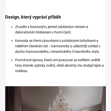
Design, který vypráví příběh
Zrcadlo s honosným, jemně zdobeným rámem a
dekorativním hřebenem v horní části.
Komoda se třemi zásuvkami s ozdobnými úchytkami a
reliéfním členěním čel – harmonický a ušlechtilý vzhled v
duchu francouzského, romantického či barokního stylu.
Povrchové úpravy, které umí pracovat se světlem: světlé
tóny interiér opticky zvětší, zlaté akcenty mu dodají teplo a
noblesu.