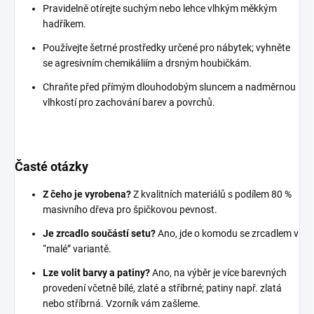
Pravidelně otírejte suchým nebo lehce vlhkým měkkým
hadříkem.
Používejte šetrné prostředky určené pro nábytek; vyhněte
se agresivním chemikáliím a drsným houbičkám.
Chraňte před přímým dlouhodobým sluncem a nadměrnou
vlhkostí pro zachování barev a povrchů.
Časté otázky
Z čeho je vyrobena?
Z kvalitních materiálů s podílem 80 %
masivního dřeva pro špičkovou pevnost.
Je zrcadlo součástí setu?
Ano, jde o komodu se zrcadlem v
“malé” variantě.
Lze volit barvy a patiny?
Ano, na výběr je více barevných
provedení včetně bílé, zlaté a stříbrné; patiny např. zlatá
nebo stříbrná. Vzorník vám zašleme.