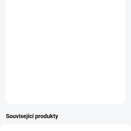
−
+
Přidat do košíku
Luxusní vzhled s ručně vyřezávanými ornamenty
Velké zrcadlo, které opticky zvětší prostor
Velký úložný prostor
80 % masivní dřevo – robustní a trvanlivý základ
Široké možnosti personalizace: barvy, patiny,
Lze doplnit dalším nábytkem z kolekce Mery
DETAILNÍ INFORMACE
ZEPTAT SE
HLÍDAT
Související produkty
AUTORSKÝ PODPIS
AUTORSKÝ PODPIS