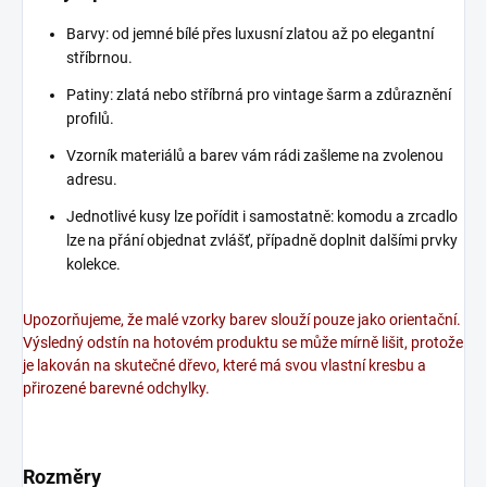
Barvy: od jemné bílé přes luxusní zlatou až po elegantní
stříbrnou.
Patiny: zlatá nebo stříbrná pro vintage šarm a zdůraznění
profilů.
Vzorník materiálů a barev vám rádi zašleme na zvolenou
adresu.
Jednotlivé kusy lze pořídit i samostatně: komodu a zrcadlo
lze na přání objednat zvlášť, případně doplnit dalšími prvky
kolekce.
Upozorňujeme, že malé vzorky barev slouží pouze jako orientační.
Výsledný odstín na hotovém produktu se může mírně lišit, protože
je lakován na skutečné dřevo, které má svou vlastní kresbu a
přirozené barevné odchylky.
Rozměry