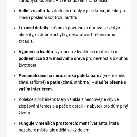
i drobných doplňků – vše na dosah, nic na očích.
Velké zrcadlo:
každodenní rituály v plné kráse, ideální pro
líčení i poslední kontrolu outfitu.
Luxusní detaily:
krémová povrchová úprava se zlatými
akcenty, ozdobné úchytky, dekorativní hřeben rámu
zrcadla.
Výjimečná kvalita:
vyrobeno z kvalitních materiálů
s
podílem cca 80 % masivního dřeva
pro pevnost a dlouhou
životnost.
Personalizace na míru:
široká paleta barev
(včetně bílé,
zlaté, stříbrné)
a patin
(zlatá, stříbrná) –
sladíte přesně s
vaším interiérem.
Kolekce s příběhem: Mery vznikla z neochvějné víry ve
zlepšování řemesla a péče o detail – nábytek pro dům plný
života.
Funguje v menších prostorech:
menší varianta, která
nezabere místo, ale udělá velký dojem.