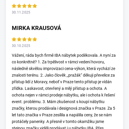
30.11.2025
MIRKA KRAUSOVÁ
30.10.2025
Vážení, ráda bych firmě IBA nábytek poděkovala. A nyní za
co konkrétně? 1. Za trpělivost v rámci vedení hovoru,
následně skvělou improvizaci cena-výkon, která vychází ze
znalosti terénu. 2. Jako člověk ,,pražák“ děkuji převelice za
přístup lidí z Moravy, neboť v Praze tento přístup je vídán
zřídka. Laskavost, otevřený a milý přístup a ochota. A
ochota nejen v rámci prodeje nábytku, ale i ochota k řešení
event. problému. 3. Mám zkušenost s koupí nábytku
značky, kterou prodávala i designová značka v Praze. Za 5
let tato značka v Praze zesílila a napálila ceny, že se nám
protáčely panenky. A přesně v tomto okamžiku jsme
stejnou značku viděli prodávat i u nábytku IBA. Přes