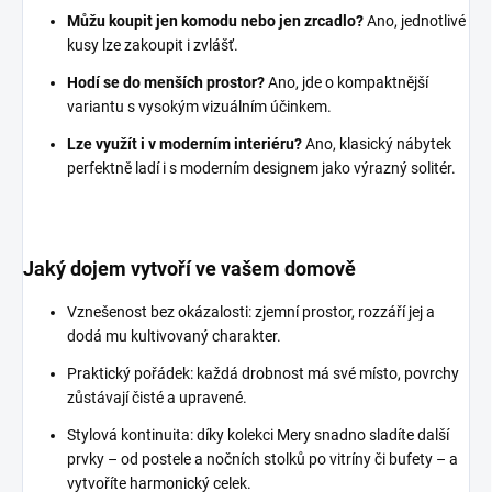
Můžu koupit jen komodu nebo jen zrcadlo?
Ano, jednotlivé
kusy lze zakoupit i zvlášť.
Hodí se do menších prostor?
Ano, jde o kompaktnější
variantu s vysokým vizuálním účinkem.
Lze využít i v moderním interiéru?
Ano, klasický nábytek
perfektně ladí i s moderním designem jako výrazný solitér.
Jaký dojem vytvoří ve vašem domově
Vznešenost bez okázalosti: zjemní prostor, rozzáří jej a
dodá mu kultivovaný charakter.
Praktický pořádek: každá drobnost má své místo, povrchy
zůstávají čisté a upravené.
Stylová kontinuita: díky kolekci Mery snadno sladíte další
prvky – od postele a nočních stolků po vitríny či bufety – a
vytvoříte harmonický celek.