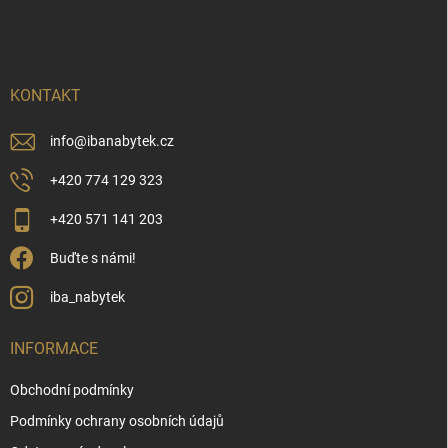
á
p
a
t
í
KONTAKT
info
@
ibanabytek.cz
+420 774 129 323
+420 571 141 203
Buďte s námi!
iba_nabytek
INFORMACE
Obchodní podmínky
Podmínky ochrany osobních údajů