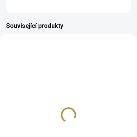
ZEPTAT SE
HLÍDAT
Související produkty
AUTORSKÝ PODPIS
AUTORSKÝ PODPIS
ZDARMA
ZDARMA
Komoda se zrcadlem
Kosmetický stůl Mery
Mery (malá)
41 477 Kč
od
37 009 Kč
od
Detail
Detail
Luxusní vzhled s ručně
vyřezávanými ornamenty Velké
Luxusní vzhled s ručně