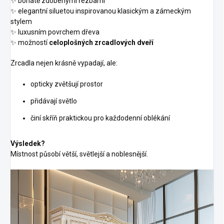
✨ bohatě zdobenými řezbami
✨ elegantní siluetou inspirovanou klasickým a zámeckým
stylem
✨ luxusním povrchem dřeva
✨ možností
celoplošných zrcadlových dveří
Zrcadla nejen krásně vypadají, ale:
opticky zvětšují prostor
přidávají světlo
činí skříň praktickou pro každodenní oblékání
Výsledek?
Místnost působí větší, světlejší a noblesnější.