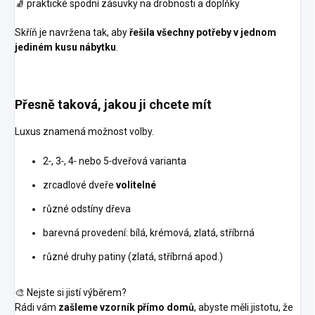
🧦 praktické spodní zásuvky na drobnosti a doplňky
Skříň je navržena tak, aby
řešila všechny potřeby v jednom
jediném kusu nábytku
.
Přesně taková, jakou ji chcete mít
Luxus znamená možnost volby.
2‑, 3‑, 4‑ nebo 5‑dveřová varianta
zrcadlové dveře
volitelné
různé odstíny dřeva
barevná provedení: bílá, krémová, zlatá, stříbrná
různé druhy patiny (zlatá, stříbrná apod.)
🎨 Nejste si jistí výběrem?
Rádi vám
zašleme vzorník přímo domů
, abyste měli jistotu, že