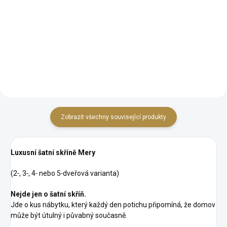
zrcadlo se dvěma praktickými
vyřezávanými ornamenty Velké
zásuvkami Dvě postranní
zrcadlo, které opticky zvětší
zásuvkové jednotky pro
prostor Velký úložný prostor 80
maximální pořádek 80 %
% masivní dřevo – robustní a
masivní dřevo – robustní a...
trvanlivý základ Široké
možnosti...
Zobrazit všechny související produkty
Luxusní šatní skříně Mery
(2‑, 3‑, 4‑ nebo 5‑dveřová varianta)
Nejde jen o šatní skříň.
Jde o kus nábytku, který každý den potichu připomíná, že domov
může být útulný i půvabný současně.