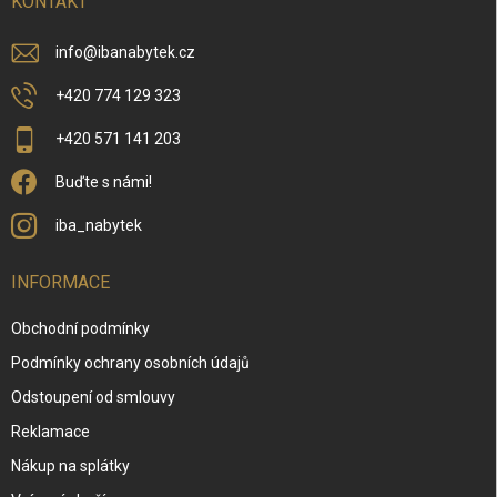
í
KONTAKT
info
@
ibanabytek.cz
+420 774 129 323
+420 571 141 203
Buďte s námi!
iba_nabytek
INFORMACE
Obchodní podmínky
Podmínky ochrany osobních údajů
Odstoupení od smlouvy
Reklamace
Nákup na splátky