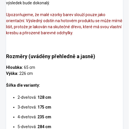
výsledek bude dokonalý.
Upozorňujeme, že malé vzorky barev slouží pouze jako
orientační. Výsledný odstín na hotovém produktu se může mírně
lišit, protože je lakován na skutečné dřevo, které má svou vlastní
kresbu a přirozené barevné odchylky.
Rozměry (uváděny přehledně a jasně)
Hloubka:
65 cm
Výška:
226 cm
Šířka dle varianty:
2‑dveřová:
128 cm
3‑dveřová:
175 cm
4‑dveřová:
235 cm
5‑dveřová:
284 cm