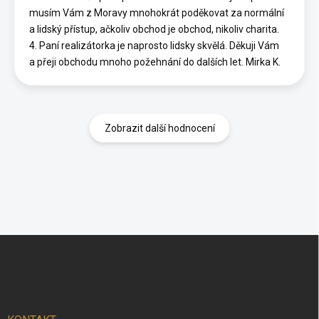
musím Vám z Moravy mnohokrát poděkovat za normální
a lidský přístup, ačkoliv obchod je obchod, nikoliv charita.
4. Paní realizátorka je naprosto lidsky skvělá. Děkuji Vám
a přeji obchodu mnoho požehnání do dalších let. Mirka K.
Zobrazit další hodnocení
Z
á
p
a
t