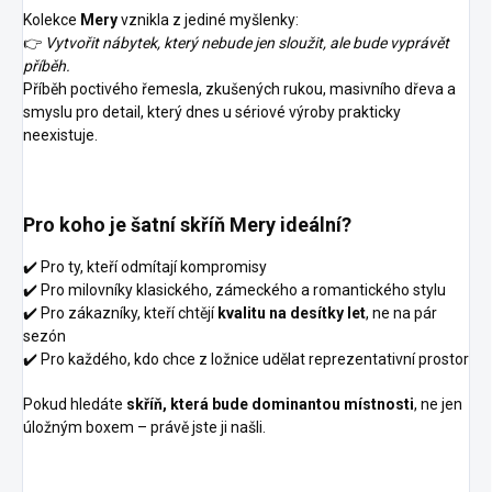
Kolekce
Mery
vznikla z jediné myšlenky:
👉
Vytvořit nábytek, který nebude jen sloužit, ale bude vyprávět
příběh.
Příběh poctivého řemesla, zkušených rukou, masivního dřeva a
smyslu pro detail, který dnes u sériové výroby prakticky
neexistuje.
Pro koho je šatní skříň Mery ideální?
✔️ Pro ty, kteří odmítají kompromisy
✔️ Pro milovníky klasického, zámeckého a romantického stylu
✔️ Pro zákazníky, kteří chtějí
kvalitu na desítky let
, ne na pár
sezón
✔️ Pro každého, kdo chce z ložnice udělat reprezentativní prostor
Pokud hledáte
skříň, která bude dominantou místnosti
, ne jen
úložným boxem – právě jste ji našli.