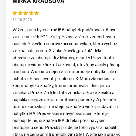
MIRKA KRAUSOVÁ
30.10.2025
Vážení, ráda bych firmě IBA nábytek poděkovala. A nyní
za co konkrétně? 1. Za trpělivost v rámci vedení hovoru,
následně skvělou improvizaci cena-výkon, která vychází
ze znalosti terénu. 2. Jako člověk ,,pražák“ děkuji
převelice za přístup lidí z Moravy, neboť v Praze tento
přístup je vídán zřídka. Laskavost, otevřený a milý přístup
a ochota. A ochota nejen v rámci prodeje nábytku, ale i
ochota k řešení event. problému. 3. Mám zkušenost s
koupí nábytku značky, kterou prodávala i designová
značka v Praze. Za 5 let tato značka v Praze zesílila a
napálila ceny, že se nám protáčely panenky. A přesně v
tomto okamžiku jsme stejnou značku viděli prodávat i u
nábytku IBA. Přes veškeré navyšování cen, které je
pochopitelné, si značka IBA držela i přes navýšení
přístupnou cenu. Pražský prodejce toho využil a napálil
100% na ceně oproti předchozím 5 let. A zde jako pražák