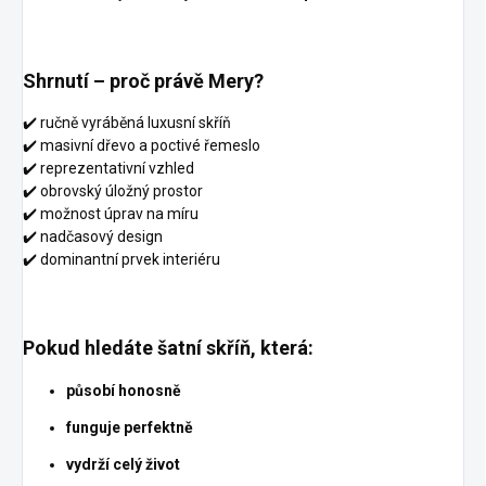
Shrnutí – proč právě Mery?
✔️ ručně vyráběná luxusní skříň
✔️ masivní dřevo a poctivé řemeslo
✔️ reprezentativní vzhled
✔️ obrovský úložný prostor
✔️ možnost úprav na míru
✔️ nadčasový design
✔️ dominantní prvek interiéru
Pokud hledáte šatní skříň, která:
působí honosně
funguje perfektně
vydrží celý život