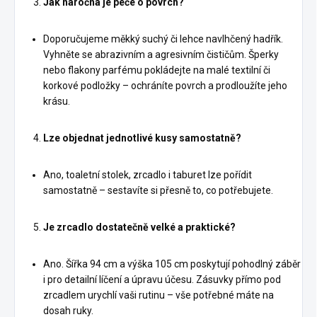
Jak náročná je péče o povrch?
Doporučujeme měkký suchý či lehce navlhčený hadřík.
Vyhněte se abrazivním a agresivním čističům. Šperky
nebo flakony parfému pokládejte na malé textilní či
korkové podložky – ochráníte povrch a prodloužíte jeho
krásu.
Lze objednat jednotlivé kusy samostatně?
Ano, toaletní stolek, zrcadlo i taburet lze pořídit
samostatně – sestavíte si přesně to, co potřebujete.
Je zrcadlo dostatečně velké a praktické?
Ano. Šířka 94 cm a výška 105 cm poskytují pohodlný záběr
i pro detailní líčení a úpravu účesu. Zásuvky přímo pod
zrcadlem urychlí vaši rutinu – vše potřebné máte na
dosah ruky.