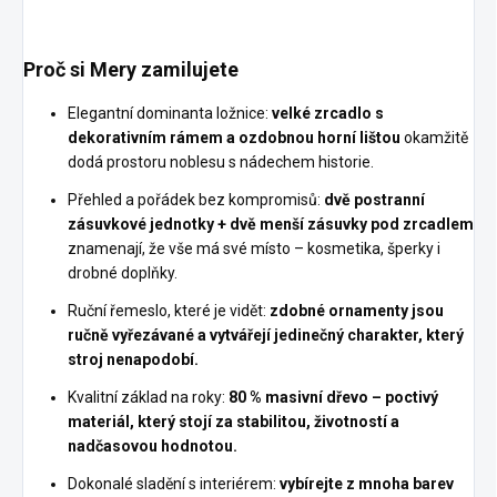
Proč si Mery zamilujete
Elegantní dominanta ložnice:
velké zrcadlo s
dekorativním rámem a ozdobnou horní lištou
okamžitě
dodá prostoru noblesu s nádechem historie.
Přehled a pořádek bez kompromisů:
dvě postranní
zásuvkové jednotky + dvě menší zásuvky pod zrcadlem
znamenají, že vše má své místo – kosmetika, šperky i
drobné doplňky.
Ruční řemeslo, které je vidět:
zdobné ornamenty jsou
ručně vyřezávané a vytvářejí jedinečný charakter, který
stroj nenapodobí.
Kvalitní základ na roky:
80 % masivní dřevo – poctivý
materiál, který stojí za stabilitou, životností a
nadčasovou hodnotou.
Dokonalé sladění s interiérem:
vybírejte z mnoha barev