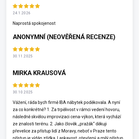
24.1.2026
Naprostá spokojenost
ANONYMNÍ (NEOVĚŘENÁ RECENZE)
30.11.2025
MIRKA KRAUSOVÁ
30.10.2025
Vážení, ráda bych firmě IBA nábytek poděkovala. A nyní
za co konkrétně? 1. Za trpělivost v rámci vedení hovoru,
následně skvělou improvizaci cena-výkon, která vychází
ze znalosti terénu. 2. Jako člověk ,,pražák“ děkuji
převelice za přístup lidí z Moravy, neboť v Praze tento
přístup je vídán zřídka. Laskavost, otevřený a milý přístup