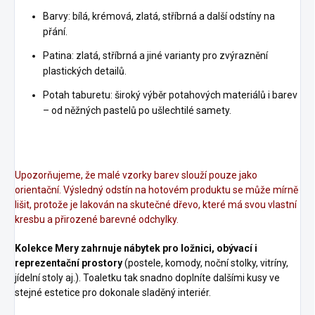
Barvy: bílá, krémová, zlatá, stříbrná a další odstíny na
přání.
Patina: zlatá, stříbrná a jiné varianty pro zvýraznění
plastických detailů.
Potah taburetu: široký výběr potahových materiálů i barev
– od něžných pastelů po ušlechtilé samety.
Upozorňujeme, že malé vzorky barev slouží pouze jako
orientační. Výsledný odstín na hotovém produktu se může mírně
lišit, protože je lakován na skutečné dřevo, které má svou vlastní
kresbu a přirozené barevné odchylky.
Kolekce Mery zahrnuje nábytek pro ložnici, obývací i
reprezentační prostory
(postele, komody, noční stolky, vitríny,
jídelní stoly aj.). Toaletku tak snadno doplníte dalšími kusy ve
stejné estetice pro dokonale sladěný interiér.