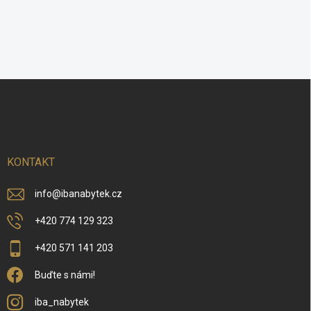
Z
á
p
a
t
í
KONTAKT
info
@
ibanabytek.cz
+420 774 129 323
+420 571 141 203
Buďte s námi!
iba_nabytek