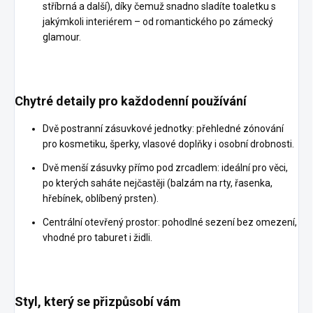
stříbrná a další), díky čemuž snadno sladíte toaletku s
jakýmkoli interiérem – od romantického po zámecký
glamour.
Chytré detaily pro každodenní používání
Dvě postranní zásuvkové jednotky: přehledné zónování
pro kosmetiku, šperky, vlasové doplňky i osobní drobnosti.
Dvě menší zásuvky přímo pod zrcadlem: ideální pro věci,
po kterých saháte nejčastěji (balzám na rty, řasenka,
hřebínek, oblíbený prsten).
Centrální otevřený prostor: pohodlné sezení bez omezení,
vhodné pro taburet i židli.
Styl, který se přizpůsobí vám