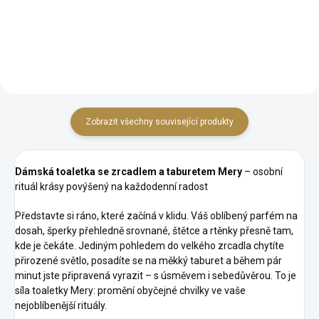
provedeních.
trvanlivý základ Široké možnosti
personalizace: barvy, patiny,...
Zobrazit všechny související produkty
Dámská toaletka se zrcadlem a taburetem Mery
– osobní
rituál krásy povýšený na každodenní radost
Představte si ráno, které začíná v klidu. Váš oblíbený parfém na
dosah, šperky přehledně srovnané, štětce a rtěnky přesně tam,
kde je čekáte. Jediným pohledem do velkého zrcadla chytíte
přirozené světlo, posadíte se na měkký taburet a během pár
minut jste připravená vyrazit – s úsměvem i sebedůvěrou. To je
síla toaletky Mery: promění obyčejné chvilky ve vaše
nejoblíbenější rituály.