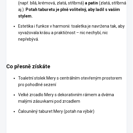
(např. bílá, krémová, zlatá, stříbrná)
a
patin
(zlatá, stříbrná
aj.).
Potah taburetu je plně volitelný, aby ladil s vaším
stylem.
Estetika i funkce v harmonii: toaletka je navržena tak, aby
vyvažovala krásu a praktičnost – nic nechybí, nic
nepřebývá.
Co přesně získáte
Toaletní stolek Mery s centrálním otevřeným prostorem
pro pohodlné sezení
Velké zrcadlo Mery s dekorativním rámem a dvěma
malými zásuvkami pod zrcadlem
Čalouněný taburet Mery (potah na výběr)