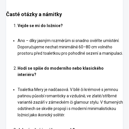
Časté otázky a námitky
Vejde se mi do ložnice?
Ano – díky jasným rozměrům si snadno ověříte umístění.
Doporučujeme nechat minimálně 60–80 cm volného
prostoru před toaletkou pro pohodlné sezení a manipulaci.
Hodí se spíše do moderního nebo klasického
interiéru?
Toaletka Mery je nadčasová. V bílé či krémové s jemnou
patinou působí romanticky a vzdušně; ve zlaté/stříbrné
variantě zazáří v zámeckém či glamour stylu. V tlumených
odstínech se skvěle propojí i s moderní minimalistickou
ložnicí jako ikonický solitér.