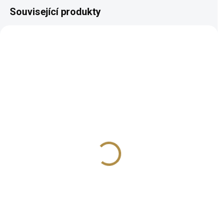
Související produkty
AUTORSKÝ PODPIS
AUTORSKÝ PODPIS
ZDARMA
ZDARMA
Zámecká postel Mery
Luxusní noční stolek
(90, 140, 160, 180 cm)
Mery
26 227 Kč
10 582 Kč
od
od
Detail
Detail
Krásná a bytelná manželská
Luxusní vzhled s ručně
postel Mery v rozměrech 90,
vyřezávanými ornamenty Úložný
140, 160 nebo 180 cm a
prostor v podobě zásuvek 80 %
dostupná v mnoha barevných
masivní dřevo – robustní a