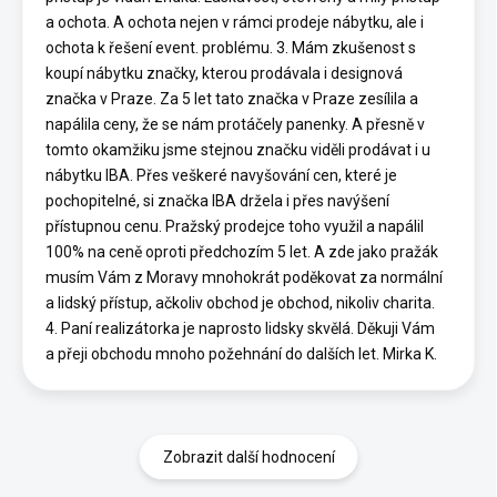
a ochota. A ochota nejen v rámci prodeje nábytku, ale i
ochota k řešení event. problému. 3. Mám zkušenost s
koupí nábytku značky, kterou prodávala i designová
značka v Praze. Za 5 let tato značka v Praze zesílila a
napálila ceny, že se nám protáčely panenky. A přesně v
tomto okamžiku jsme stejnou značku viděli prodávat i u
nábytku IBA. Přes veškeré navyšování cen, které je
pochopitelné, si značka IBA držela i přes navýšení
přístupnou cenu. Pražský prodejce toho využil a napálil
100% na ceně oproti předchozím 5 let. A zde jako pražák
musím Vám z Moravy mnohokrát poděkovat za normální
a lidský přístup, ačkoliv obchod je obchod, nikoliv charita.
4. Paní realizátorka je naprosto lidsky skvělá. Děkuji Vám
a přeji obchodu mnoho požehnání do dalších let. Mirka K.
Zobrazit další hodnocení