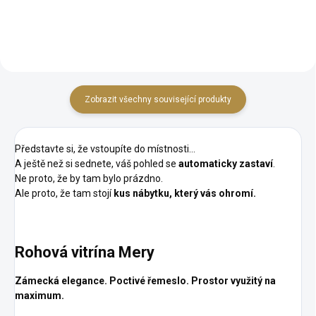
možnosti personalizace: barvy,
masivní dřevo u stolu a 100 % v
patiny,...
případě židlí Široké možnosti...
Zobrazit všechny související produkty
Představte si, že vstoupíte do místnosti…
A ještě než si sednete, váš pohled se
automaticky zastaví
.
Ne proto, že by tam bylo prázdno.
Ale proto, že tam stojí
kus nábytku, který vás ohromí.
Rohová vitrína Mery
Zámecká elegance. Poctivé řemeslo. Prostor využitý na
maximum.