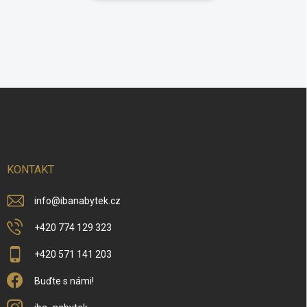
Z
á
p
a
t
í
KONTAKT
info
@
ibanabytek.cz
+420 774 129 323
+420 571 141 203
Buďte s námi!