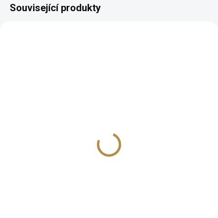
Související produkty
AUTORSKÝ PODPIS
AUTORSKÝ PODPIS
ZDARMA
ZDARMA
Jídelní set pro 6 osob
Masivní židle Mery
Mery
5 374 Kč
od
76 386 Kč
od
Detail
Detail
Luxusní vzhled s ručně
vyřezávanými ornamenty
Luxusní vzhled Rozkládací
Vhodná i pro veřejné prostory
systém s dvěma přidavnými
100 % masivní dřevo – robustní
deskami Set tvoří stůl a 6 židlí
a trvanlivý základ Široké
podle vašeho vkusu 80 %