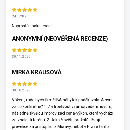
24.1.2026
Naprostá spokojenost
ANONYMNÍ (NEOVĚŘENÁ RECENZE)
30.11.2025
MIRKA KRAUSOVÁ
30.10.2025
Vážení, ráda bych firmě IBA nábytek poděkovala. A nyní
za co konkrétně? 1. Za trpělivost v rámci vedení hovoru,
následně skvělou improvizaci cena-výkon, která vychází
ze znalosti terénu. 2. Jako člověk ,,pražák“ děkuji
převelice za přístup lidí z Moravy, neboť v Praze tento