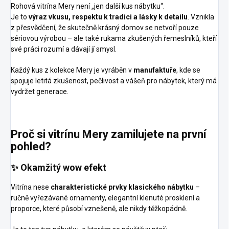
Rohová vitrína Mery není „jen další kus nábytku“.
Je to
výraz vkusu, respektu k tradici a lásky k detailu
. Vznikla
z přesvědčení, že skutečně krásný domov se netvoří pouze
sériovou výrobou – ale také rukama zkušených řemeslníků, kteří
své práci rozumí a dávají jí smysl.
Každý kus z kolekce Mery je vyráběn v
manufaktuře
, kde se
spojuje letitá zkušenost, pečlivost a vášeň pro nábytek, který má
vydržet generace.
Proč si vitrínu Mery zamilujete na první
pohled?
✨
Okamžitý wow efekt
Vitrína nese
charakteristické prvky klasického nábytku
–
ručně vyřezávané ornamenty,
elegantní klenuté prosklení a
proporce
, které působí vznešeně, ale nikdy těžkopádně.