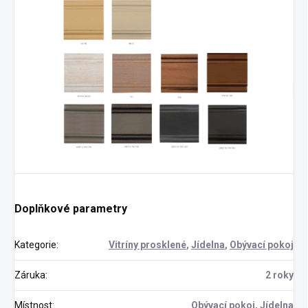
Doplňkové parametry
Kategorie
:
Vitríny prosklené
,
Jídelna
,
Obývací pokoj
Záruka
:
2 roky
Místnost
:
Obývací pokoj
,
Jídelna