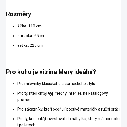
Rozměry
šířka:
110 cm
hloubka:
65 cm
výška:
225 cm
Pro koho je vitrína Mery ideální?
Pro milovníky klasického a zámeckého stylu
Pro ty, kteří chtějí
výjimečný interiér
, ne katalogový
průměr
Pro zákazníky, kteří oceňují poctivé materiály a ruční práci
Pro ty, kdo chtějí investovat do nábytku, který má hodnotu
i po letech