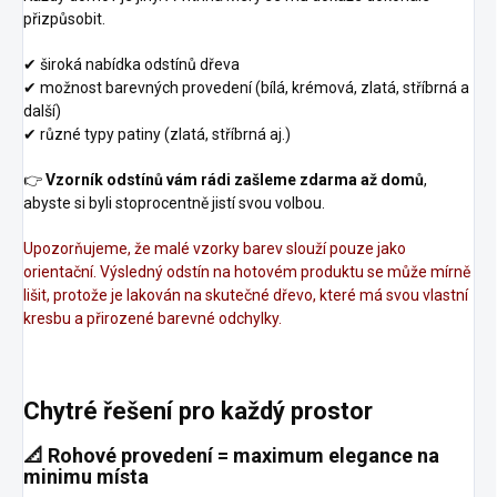
přizpůsobit.
✔ široká nabídka odstínů dřeva
✔ možnost barevných provedení (bílá, krémová, zlatá, stříbrná a
další)
✔ různé typy patiny (zlatá, stříbrná aj.)
👉
Vzorník odstínů vám rádi zašleme zdarma až domů
,
abyste si byli stoprocentně jistí svou volbou.
Upozorňujeme, že malé vzorky barev slouží pouze jako
orientační. Výsledný odstín na hotovém produktu se může mírně
lišit, protože je lakován na skutečné dřevo, které má svou vlastní
kresbu a přirozené barevné odchylky.
Chytré řešení pro každý prostor
📐
Rohové provedení = maximum elegance na
minimu místa