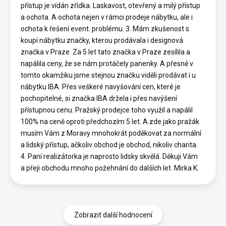
přístup je vídán zřídka. Laskavost, otevřený a milý přístup
a ochota. A ochota nejen v rámci prodeje nábytku, ale i
ochota k řešení event. problému. 3. Mám zkušenost s
koupí nábytku značky, kterou prodávala i designová
značka v Praze. Za 5 let tato značka v Praze zesílila a
napálila ceny, že se nám protáčely panenky. A přesně v
tomto okamžiku jsme stejnou značku viděli prodávat i u
nábytku IBA. Přes veškeré navyšování cen, které je
pochopitelné, si značka IBA držela i přes navýšení
přístupnou cenu. Pražský prodejce toho využil a napálil
100% na ceně oproti předchozím 5 let. A zde jako pražák
musím Vám z Moravy mnohokrát poděkovat za normální
a lidský přístup, ačkoliv obchod je obchod, nikoliv charita.
4. Paní realizátorka je naprosto lidsky skvělá. Děkuji Vám
a přeji obchodu mnoho požehnání do dalších let. Mirka K.
Zobrazit další hodnocení