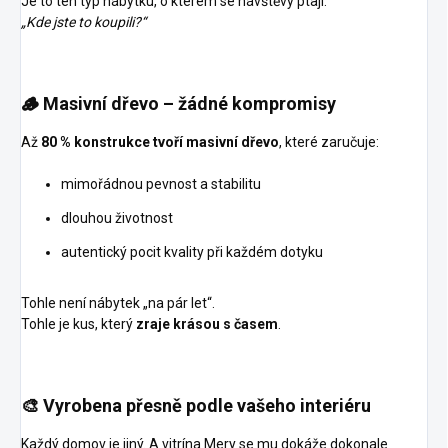
Je to ten typ nábytku, o kterém se návštěvy ptají:
„Kde jste to koupili?“
🪵
Masivní dřevo – žádné kompromisy
Až
80 % konstrukce tvoří masivní dřevo
, které zaručuje:
mimořádnou pevnost a stabilitu
dlouhou životnost
autentický pocit kvality při každém dotyku
Tohle není nábytek „na pár let“.
Tohle je kus, který
zraje krásou s časem
.
🎨
Vyrobena přesně podle vašeho interiéru
Každý domov je jiný. A vitrína Mery se mu dokáže dokonale