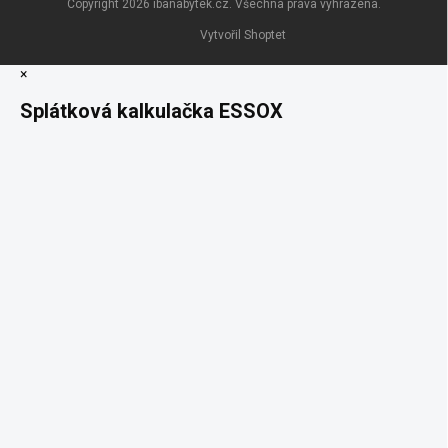
Copyright 2026
ibanabytek.cz
. Všechna práva vyhrazena.
Vytvořil Shoptet
×
Splátková kalkulačka ESSOX