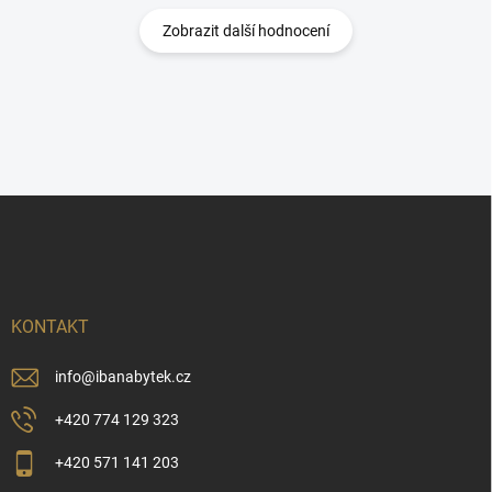
Zobrazit další hodnocení
Z
á
p
a
t
í
KONTAKT
info
@
ibanabytek.cz
+420 774 129 323
+420 571 141 203