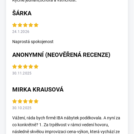
Rychlé jednání,ochota a vstřícnost.
ŠÁRKA
24.1.2026
Naprostá spokojenost
ANONYMNÍ (NEOVĚŘENÁ RECENZE)
30.11.2025
MIRKA KRAUSOVÁ
30.10.2025
Vážení, ráda bych firmě IBA nábytek poděkovala. A nyní za
co konkrétně? 1. Za trpělivost v rámci vedení hovoru,
následně skvělou improvizaci cena-výkon, která vychází ze