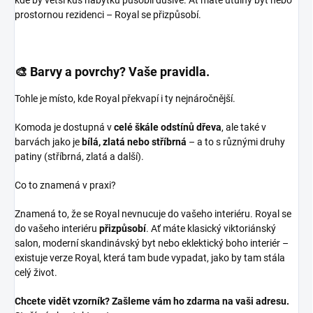
kde by větší kus nábytku působil dusivě. Ať máte útulný byt nebo
prostornou rezidenci – Royal se přizpůsobí.
🎨 Barvy a povrchy? Vaše pravidla.
Tohle je místo, kde Royal překvapí i ty nejnáročnější.
Komoda je dostupná v
celé škále odstínů dřeva
, ale také v
barvách jako je
bílá, zlatá nebo stříbrná
– a to s různými druhy
patiny (stříbrná, zlatá a další).
Co to znamená v praxi?
Znamená to, že se Royal nevnucuje do vašeho interiéru. Royal se
do vašeho interiéru
přizpůsobí
. Ať máte klasický viktoriánský
salon, moderní skandinávský byt nebo eklektický boho interiér –
existuje verze Royal, která tam bude vypadat, jako by tam stála
celý život.
Chcete vidět vzorník? Zašleme vám ho zdarma na vaši adresu.