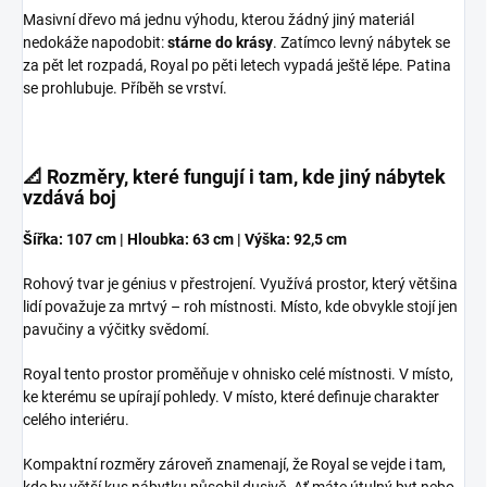
Masivní dřevo má jednu výhodu, kterou žádný jiný materiál
nedokáže napodobit:
stárne do krásy
. Zatímco levný nábytek se
za pět let rozpadá, Royal po pěti letech vypadá ještě lépe. Patina
se prohlubuje. Příběh se vrství.
📐 Rozměry, které fungují i tam, kde jiný nábytek
vzdává boj
Šířka: 107 cm | Hloubka: 63 cm | Výška: 92,5 cm
Rohový tvar je génius v přestrojení. Využívá prostor, který většina
lidí považuje za mrtvý – roh místnosti. Místo, kde obvykle stojí jen
pavučiny a výčitky svědomí.
Royal tento prostor proměňuje v ohnisko celé místnosti. V místo,
ke kterému se upírají pohledy. V místo, které definuje charakter
celého interiéru.
Kompaktní rozměry zároveň znamenají, že Royal se vejde i tam,