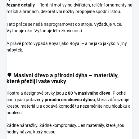
řezané detaily
– florální motivy na dvířkách, reliéfní ornamenty na
rozích a hranách, dekorativní nožky propojené spodní lištou.
Tato práce se nedá naprogramovat do stroje. Vyžaduje ruce.
Vyžaduje oko. Vyžaduje léta zkušeností.
A právě proto vypadá Royal jako Royal – a ne jako jakýkoliv jiný
nábytek.
🌳 Masivní dřevo a přírodní dýha – materiály,
které přežijí vaše vnuky
Kostra a designové prvky jsou z
80 % masivního dřeva
. Ploché
části jsou potaženy
přírodní ořechovou dýhou
, která zdůrazňuje
kresbu materiálu a dodává komodě tu nezaměnitelnou hloubku a
noblesu.
Žádné náhražky. Žádné kompromisy. Jen materiály, které jsou
hodny názvu, který nesou.