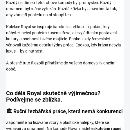
Každý centimetr této rohové komody byl promyšlen. Každý
ornament byl ručně vyřezán. Každá křivka byla navrhnuta tak,
aby vám při pohledu na ni stoupl tep.
Kolekce Royal se inspiruje barokní estetikou – epokou, kdy
nábytek nebyl pouhým kusem dřeva, ale vyjádřením postavení,
kultury a osobnosti svého majitele. Epokou, kdy řemeslníci
věnovali každému detailu týdny práce. Epokou, kdy krása nebyla
luxus – byla nutnost.
A přesně tuto filozofii přinášíme do vašeho domova i v dnešní
době.
Co dělá Royal skutečně výjimečnou?
Podívejme se zblízka.
🏛️ Ruční řezbářská práce, která nemá konkurenci
Zapomeňte na lisované vzory a plastické nálepky, které se
vydávají za ornament. Na komodě Royal najdete
skutečné ručně