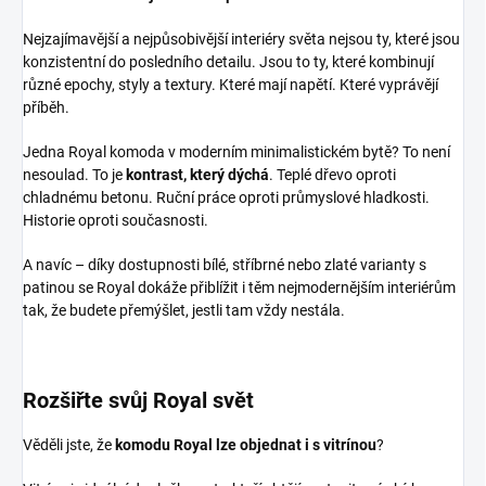
Nejzajímavější a nejpůsobivější interiéry světa nejsou ty, které jsou
konzistentní do posledního detailu. Jsou to ty, které kombinují
různé epochy, styly a textury. Které mají napětí. Které vyprávějí
příběh.
Jedna Royal komoda v moderním minimalistickém bytě? To není
nesoulad. To je
kontrast, který dýchá
. Teplé dřevo oproti
chladnému betonu. Ruční práce oproti průmyslové hladkosti.
Historie oproti současnosti.
A navíc – díky dostupnosti bílé, stříbrné nebo zlaté varianty s
patinou se Royal dokáže přiblížit i těm nejmodernějším interiérům
tak, že budete přemýšlet, jestli tam vždy nestála.
Rozšiřte svůj Royal svět
Věděli jste, že
komodu Royal lze objednat i s vitrínou
?