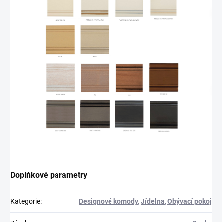
Doplňkové parametry
Kategorie
:
Designové komody
,
Jídelna
,
Obývací pokoj