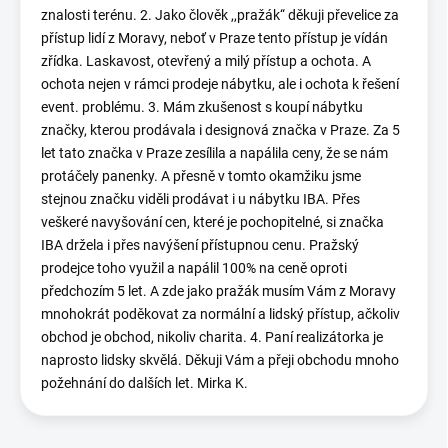
znalosti terénu. 2. Jako člověk ,,pražák“ děkuji převelice za
přístup lidí z Moravy, neboť v Praze tento přístup je vídán
zřídka. Laskavost, otevřený a milý přístup a ochota. A
ochota nejen v rámci prodeje nábytku, ale i ochota k řešení
event. problému. 3. Mám zkušenost s koupí nábytku
značky, kterou prodávala i designová značka v Praze. Za 5
let tato značka v Praze zesílila a napálila ceny, že se nám
protáčely panenky. A přesně v tomto okamžiku jsme
stejnou značku viděli prodávat i u nábytku IBA. Přes
veškeré navyšování cen, které je pochopitelné, si značka
IBA držela i přes navýšení přístupnou cenu. Pražský
prodejce toho využil a napálil 100% na ceně oproti
předchozím 5 let. A zde jako pražák musím Vám z Moravy
mnohokrát poděkovat za normální a lidský přístup, ačkoliv
obchod je obchod, nikoliv charita. 4. Paní realizátorka je
naprosto lidsky skvělá. Děkuji Vám a přeji obchodu mnoho
požehnání do dalších let. Mirka K.