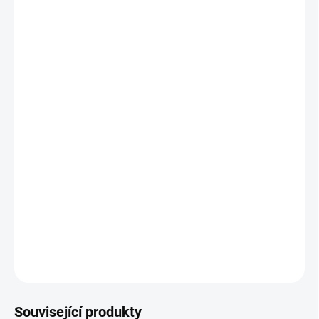
−
+
Přidat do košíku
Luxusní vzhled s ručně vyřezávanými ornamenty
Využití rohu na maximum
Velký úložný prostor
80 % masivní dřevo – robustní a trvanlivý základ
Široké možnosti personalizace: barvy, patiny,
Lze doplnit dalším nábytkem z kolekce Royal
Rozměry: šířka 1070, hloubka 630, výška 925 mm
DETAILNÍ INFORMACE
ZEPTAT SE
HLÍDAT
Související produkty