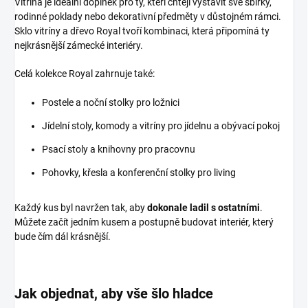
Vitrína je ideální doplněk pro ty, kteří chtějí vystavit své sbírky,
rodinné poklady nebo dekorativní předměty v důstojném rámci.
Sklo vitríny a dřevo Royal tvoří kombinaci, která připomíná ty
nejkrásnější zámecké interiéry.
Celá kolekce Royal zahrnuje také:
Postele a noční stolky pro ložnici
Jídelní stoly, komody a vitríny pro jídelnu a obývací pokoj
Psací stoly a knihovny pro pracovnu
Pohovky, křesla a konferenční stolky pro living
Každý kus byl navržen tak, aby
dokonale ladil s ostatními
.
Můžete začít jedním kusem a postupně budovat interiér, který
bude čím dál krásnější.
Jak objednat, aby vše šlo hladce