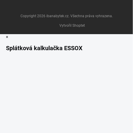
Copyright 2026
ibanabytek.cz
. Všechna práva vyhrazena.
Vytvořil Shoptet
×
Splátková kalkulačka ESSOX