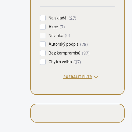
n
í
p
Na skladě
27
a
Akce
n
7
e
Novinka
0
l
Autorský podpis
28
Bez kompromisů
87
Chytrá volba
37
ROZBALIT FILTR