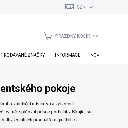
CZK
Vrácení zboží
Moje objednávka
Náš příběh
Kontakt
PRÁZDNÝ KOŠÍK
NÁKUPNÍ
KOŠÍK
PRODÁVANÉ ZNAČKY
INFORMACE
NOVINKY
dentského pokoje
rat o zútulnění místnosti a vytvoření
veň by
měl splňovat přísné podmínky týkající se
abídky kvalitních produktů originálního a