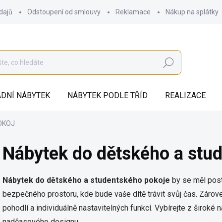
dajů
Odstoupení od smlouvy
Reklamace
Nákup na splátky
Hledat
DNÍ NÁBYTEK
NÁBYTEK PODLE TŘÍD
REALIZACE
OKOJ
Nábytek do dětského a stu
Nábytek do dětského a studentského pokoje
by se měl posta
bezpečného prostoru, kde bude vaše dítě trávit svůj čas. Záro
pohodlí a individuálně nastavitelných funkcí. Vybírejte z široké n
nadčasového designu.