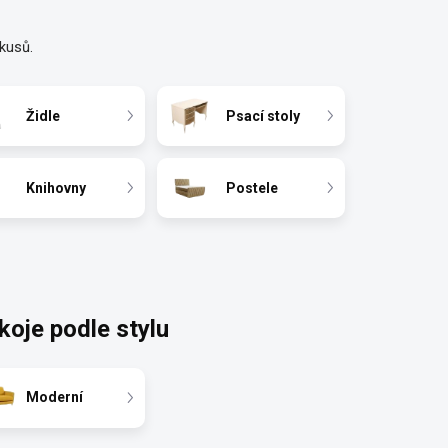
kusů.
Židle
Psací stoly
Knihovny
Postele
oje podle stylu
Moderní