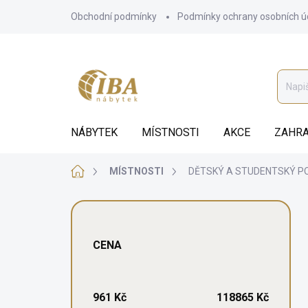
Přejít
Obchodní podmínky
Podmínky ochrany osobních ú
na
obsah
NÁBYTEK
MÍSTNOSTI
AKCE
ZAHRA
Domů
MÍSTNOSTI
DĚTSKÝ A STUDENTSKÝ P
P
o
s
CENA
t
r
a
n
961
Kč
118865
Kč