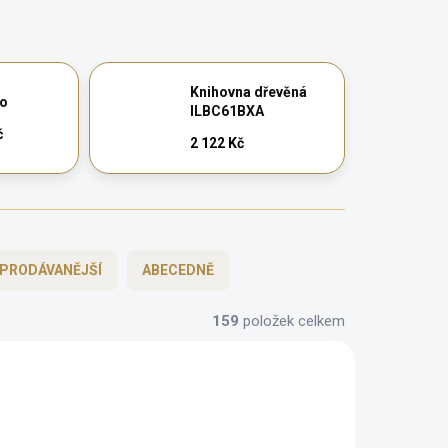
Knihovna dřevěná
so
ILBC61BXA
č
2 122 Kč
PRODÁVANĚJŠÍ
ABECEDNĚ
159
položek celkem
AKCE
ZDARMA