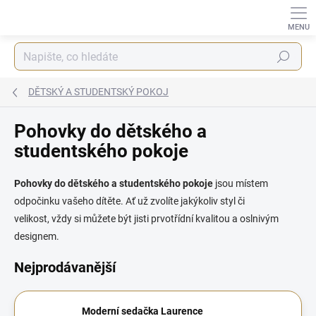
Přejít
na
obsah
Hledat
DĚTSKÝ A STUDENTSKÝ POKOJ
Pohovky do dětského a
studentského pokoje
Pohovky do dětského a studentského pokoje
jsou místem
odpočinku vašeho dítěte. Ať už zvolíte jakýkoliv styl či
velikost,
vždy si můžete být jisti prvotřídní kvalitou a oslnivým
designem.
Nejprodávanější
Moderní sedačka Laurence