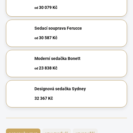
30 079 Kč
od
Sedací souprava Ferucce
30 587 Kč
od
Moderní sedačka Bonett
23 838 Kč
od
Designová sedačka Sydney
32 367 Kč
Ř