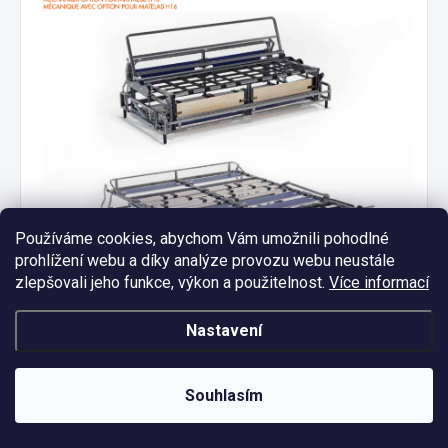
Používáme cookies, abychom Vám umožnili pohodlné
prohlížení webu a díky analýze provozu webu neustále
zlepšovali jeho funkce, výkon a použitelnost.
Více informací
Údržba rozkládacího mechanismu
Nastavení
Rozkládací mechanismus nevyžaduje složitou údržbu, ale stejně
jako každý pohyblivý systém ocení
pravidelnou péči
, která
Souhlasím
prodlouží jeho životnost a zajistí tichý a plynulý chod. Je
přirozené, že se mechanismus může časem
ozývat lehkým