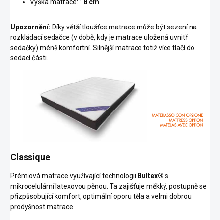
Výška matrace:
18 cm
Upozornění:
Díky větší tloušťce matrace může být sezení na
rozkládací sedačce (v době, kdy je matrace uložená uvnitř
sedačky) méně komfortní. Silnější matrace totiž více tlačí do
sedací části.
Classique
Prémiová matrace využívající technologii
Bultex®
s
mikrocelulární latexovou pěnou. Ta zajišťuje měkký, postupně se
přizpůsobující komfort, optimální oporu těla a velmi dobrou
prodyšnost matrace.