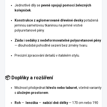
Jednotlivé díly se
pevně spojují pomocí železných
kolejniček
.
Konstrukce z aglomerované dřevěné desky
potažená
jemnou sametovou tkaninou na jemné vrstvě
polyuretanové pěny.
Záda i sedáky z nedeformovatelné polyuretanové pěny
— dlouhodobě pohodlné sezení bez změny tvaru.
Precizní zpracování detailů v italském stylu.
📦
Doplňky a rozšíření
Možnost přiobjednat
křeslo nebo
taburet
, včetně varianty
s
úložným prostorem
.
Roh
—
lenoška
—
nabízí dvě délky
— 170 cm nebo 190