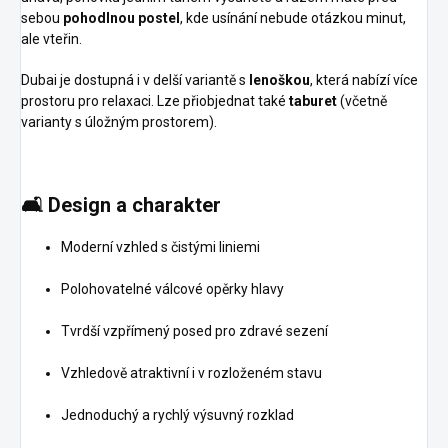
sebou
pohodlnou postel
, kde usínání nebude otázkou minut,
ale vteřin.
Dubai je dostupná i v delší variantě s
lenoškou
, která nabízí více
prostoru pro relaxaci. Lze přiobjednat také
taburet
(včetně
varianty s úložným prostorem).
🛋️
Design a charakter
Moderní vzhled s čistými liniemi
Polohovatelné válcové opěrky hlavy
Tvrdší vzpřímený posed pro zdravé sezení
Vzhledově atraktivní i v rozloženém stavu
Jednoduchý a rychlý výsuvný rozklad