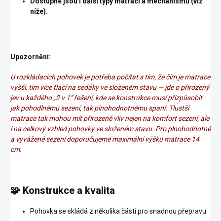
Dostupné jsou i další typy matrací a mechanismů (viz
níže).
Upozornění:
U rozkládacích pohovek je potřeba počítat s tím, že čím je matrace
vyšší, tím více tlačí na sedáky ve složeném stavu — jde o přirozený
jev u každého „2 v 1“ řešení, kde se konstrukce musí přizpůsobit
jak pohodlnému sezení, tak plnohodnotnému spaní.
Tlustší
matrace tak mohou mít přirozeně vliv nejen na komfort sezení, ale
i na celkový vzhled pohovky ve složeném stavu.
Pro plnohodnotné
a vyvážené sezení doporučujeme maximální výšku matrace 14
cm.
🧩
Konstrukce a kvalita
Pohovka se skládá z několika částí pro snadnou přepravu.