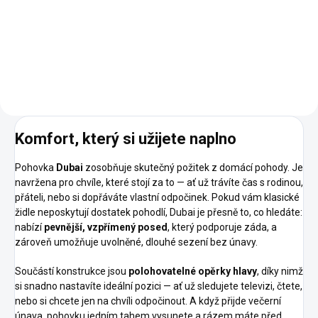
opěrky hlavy Bohaté možnosti
personalizace Výběr z
prémiových látek a přírodních
kůží Vodou omyvatelné látky a
odnímatelné potahy pro
snadné...
Komfort, který si užijete naplno
Pohovka
Dubai
zosobňuje skutečný požitek z domácí pohody. Je
navržena pro chvíle, které stojí za to — ať už trávíte čas s rodinou,
přáteli, nebo si dopřáváte vlastní odpočinek. Pokud vám klasické
židle neposkytují dostatek pohodlí, Dubai je přesně to, co hledáte:
nabízí
pevnější, vzpřímený posed
, který podporuje záda, a
zároveň umožňuje uvolněné, dlouhé sezení bez únavy.
Součástí konstrukce jsou
polohovatelné opěrky hlavy
, díky nimž
si snadno nastavíte ideální pozici — ať už sledujete televizi, čtete,
nebo si chcete jen na chvíli odpočinout. A když přijde večerní
únava, pohovku jedním tahem vysunete a rázem máte před