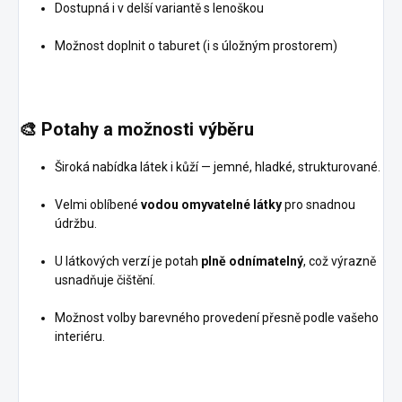
Dostupná i v delší variantě s lenoškou
Možnost doplnit o taburet (i s úložným prostorem)
🎨
Potahy a možnosti výběru
Široká nabídka látek i kůží — jemné, hladké, strukturované.
Velmi oblíbené
vodou omyvatelné látky
pro snadnou
údržbu.
U látkových verzí je potah
plně odnímatelný
, což výrazně
usnadňuje čištění.
Možnost volby barevného provedení přesně podle vašeho
interiéru.