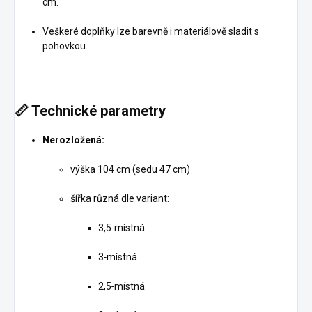
cm.
Veškeré doplňky lze barevně i materiálově sladit s
pohovkou.
📏
Technické parametry
Nerozložená:
výška 104 cm (sedu 47 cm)
šířka různá dle variant:
3,5‑místná
3‑místná
2,5‑místná