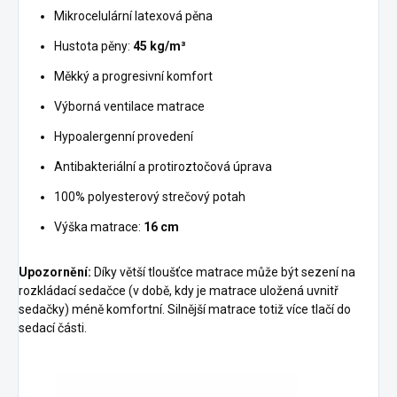
Mikrocelulární latexová pěna
Hustota pěny:
45 kg/m³
Měkký a progresivní komfort
Výborná ventilace matrace
Hypoalergenní provedení
Antibakteriální a protiroztočová úprava
100% polyesterový strečový potah
Výška matrace:
16 cm
Upozornění:
Díky větší tloušťce matrace může být sezení na
rozkládací sedačce (v době, kdy je matrace uložená uvnitř
sedačky) méně komfortní. Silnější matrace totiž více tlačí do
sedací části.