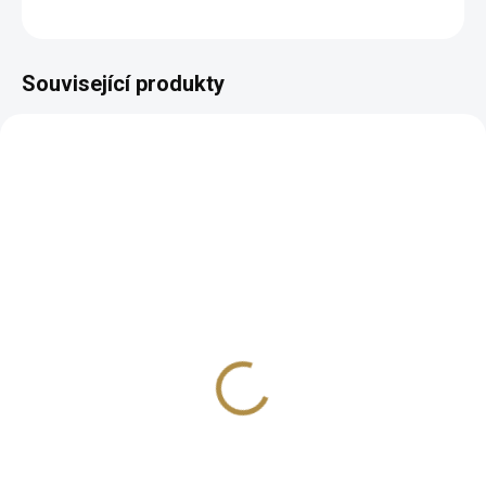
ZEPTAT SE
HLÍDAT
Související produkty
BEZ KOMPROMISŮ
ZDARMA
Italská sedací souprava
Dubai bez rozkladu
45 965 Kč
od
Detail
Prvotřídní kvalita Polohovatelné