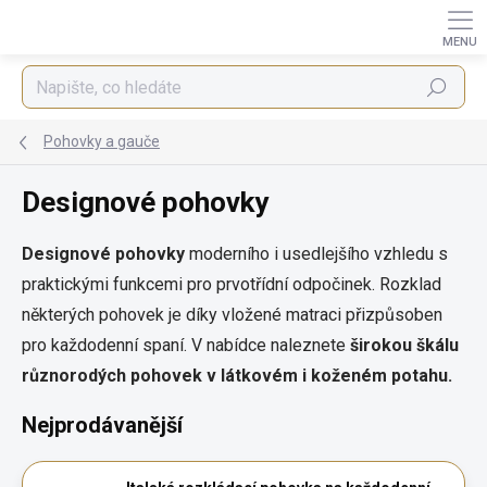
Přejít
na
obsah
Hledat
Pohovky a gauče
Designové pohovky
Designové pohovky
moderního i usedlejšího vzhledu s
praktickými funkcemi pro prvotřídní odpočinek. Rozklad
některých pohovek je díky vložené matraci přizpůsoben
pro každodenní spaní. V nabídce naleznete
širokou škálu
různorodých pohovek v látkovém i koženém potahu.
Nejprodávanější