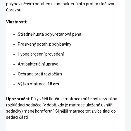
polybavlněným potahem s antibakteriální a protiroztočovou
úpravou.
Vlastnosti:
Středně hustá polyuretanová pěna
Prošívaný potah z polybavlny
Hypoalergenní provedení
Antibakteriální úprava
Ochrana proti roztočům
Výška matrace:
18 cm
Upozornění:
Díky větší tloušťce matrace může být sezení na
rozkládací sedačce (v době, kdy je matrace uložená uvnitř
sedačky) méně komfortní. Silnější matrace totiž více tlačí do
sedací části.