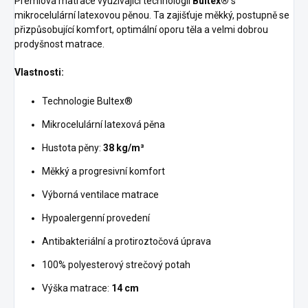
Prémiová matrace využívající technologii
Bultex®
s
mikrocelulární latexovou pěnou. Ta zajišťuje měkký, postupně se
přizpůsobující komfort, optimální oporu těla a velmi dobrou
prodyšnost matrace.
Vlastnosti:
Technologie Bultex®
Mikrocelulární latexová pěna
Hustota pěny:
38 kg/m³
Měkký a progresivní komfort
Výborná ventilace matrace
Hypoalergenní provedení
Antibakteriální a protiroztočová úprava
100% polyesterový strečový potah
Výška matrace:
14 cm