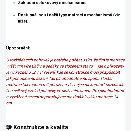
Základní celokovový mechanismus
Dostupné jsou i další typy matrací a mechanismů (viz
níže).
Upozornění:
U rozkládacích pohovek je potřeba počítat s tím, že čím je matrace
vyšší, tím více tlačí na sedáky ve složeném stavu — jde o přirozený
jev u každého „2 v 1“ řešení, kde se konstrukce musí přizpůsobit
jak pohodlnému sezení, tak plnohodnotnému spaní.
Tlustší
matrace tak mohou mít přirozeně vliv nejen na komfort sezení, ale
i na celkový vzhled pohovky ve složeném stavu.
Pro plnohodnotné
a vyvážené sezení doporučujeme maximální výšku matrace 14
cm.
🧩
Konstrukce a kvalita