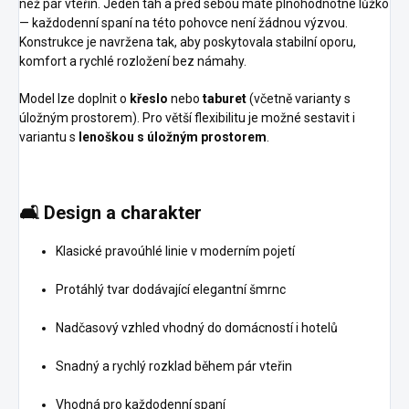
než pár vteřin. Jeden tah a před sebou máte plnohodnotné lůžko
— každodenní spaní na této pohovce není žádnou výzvou.
Konstrukce je navržena tak, aby poskytovala stabilní oporu,
komfort a rychlé rozložení bez námahy.
Model lze doplnit o
křeslo
nebo
taburet
(včetně varianty s
úložným prostorem). Pro větší flexibilitu je možné sestavit i
variantu s
lenoškou s úložným prostorem
.
🛋️
Design a charakter
Klasické pravoúhlé linie v moderním pojetí
Protáhlý tvar dodávající elegantní šmrnc
Nadčasový vzhled vhodný do domácností i hotelů
Snadný a rychlý rozklad během pár vteřin
Vhodná pro každodenní spaní