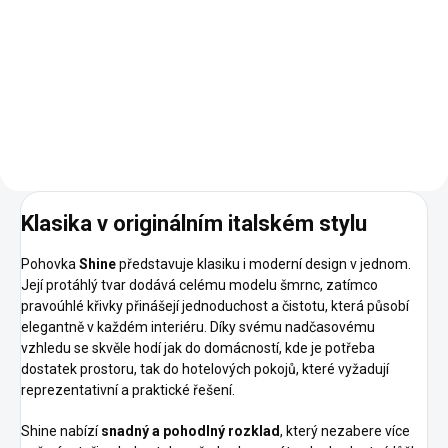
Prvotřídní kvalita Bohaté
možnosti personalizace Výběr z
prémiových látek a přírodních
kůží Vodou omyvatelné látky a
odnímatelné potahy pro snadné
čištění Snadná montáž díky...
Klasika v originálním italském stylu
Pohovka
Shine
představuje klasiku i moderní design v jednom.
Její protáhlý tvar dodává celému modelu šmrnc, zatímco
pravoúhlé křivky přinášejí jednoduchost a čistotu, která působí
elegantně v každém interiéru. Díky svému nadčasovému
vzhledu se skvěle hodí jak do domácností, kde je potřeba
dostatek prostoru, tak do hotelových pokojů, které vyžadují
reprezentativní a praktické řešení.
Shine nabízí
snadný a pohodlný rozklad
, který nezabere více