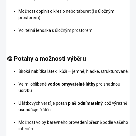
Možnost doplnit o křeslo nebo taburet (i s úložným
prostorem)
Volitelná lenoška s úložným prostorem
🎨
Potahy a možnosti výběru
Široká nabídka látek i kůží — jemné, hladké, strukturované.
Velmi oblíbené
vodou omyvatelné látky
pro snadnou
údržbu.
U látkových verzí je potah
plně odnímatelný
, což výrazně
usnadňuje čištění.
Možnost volby barevného provedení přesně podle vašeho
interiéru.