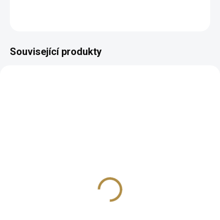
ZEPTAT SE
HLÍDAT
Související produkty
BEZ KOMPROMISŮ
ZDARMA
Italská sedací souprava
Shine bez rozkladu
35 369 Kč
od
Detail