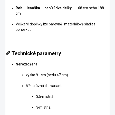
Roh
—
lenoška
—
nabízí dvě délky
— 168 cm nebo 188
cm.
Veškeré doplňky lze barevně i materiálově sladit s
pohovkou.
📏
Technické parametry
Nerozložená:
výška 91 cm (sedu 47 cm)
šířka různá dle variant:
3,5‑místná
3‑místná