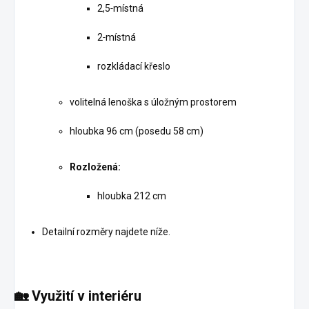
2,5‑místná
2‑místná
rozkládací křeslo
volitelná lenoška s úložným prostorem
hloubka 96 cm (posedu 58 cm)
Rozložená:
hloubka 212 cm
Detailní rozměry najdete níže.
🏡
Využití v interiéru