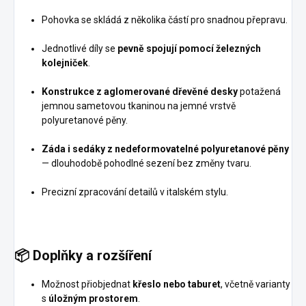
Pohovka se skládá z několika částí pro snadnou přepravu.
Jednotlivé díly se
pevně spojují pomocí železných
kolejniček
.
Konstrukce z aglomerované dřevěné desky
potažená
jemnou sametovou tkaninou na jemné vrstvě
polyuretanové pěny.
Záda i sedáky z nedeformovatelné polyuretanové pěny
— dlouhodobě pohodlné sezení bez změny tvaru.
Precizní zpracování detailů v italském stylu.
📦
Doplňky a rozšíření
Možnost přiobjednat
křeslo nebo
taburet
, včetně varianty
s
úložným prostorem
.