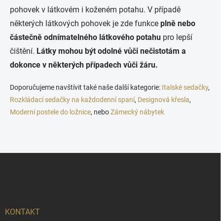
pohovek v látkovém i koženém potahu. V případě
některých látkových pohovek je zde funkce
plně nebo
částečně odnímatelného látkového potahu
pro lepší
čištění.
Látky mohou být odolné vůči nečistotám a
dokonce v některých případech vůči žáru.
Doporučujeme navštívit také naše další kategorie:
Italské sedačky
,
Rozkládací sedačky na každodenní spaní
,
Designová křesla
,
Moderní postele do ložnice
, nebo
Zámecký nábytek
Z
á
p
a
t
í
KONTAKT