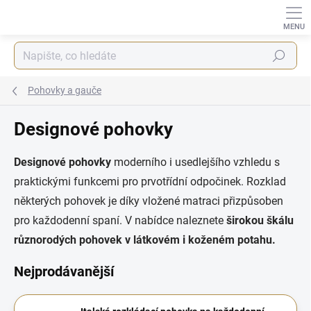
Přejít
na
obsah
Hledat
Pohovky a gauče
Designové pohovky
Designové pohovky
moderního i usedlejšího vzhledu s
praktickými funkcemi pro prvotřídní odpočinek. Rozklad
některých pohovek je díky vložené matraci přizpůsoben
pro každodenní spaní. V nabídce naleznete
širokou škálu
různorodých pohovek v látkovém i koženém potahu.
Nejprodávanější