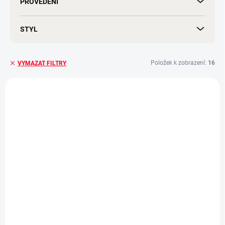
PROVEDENÍ
STYL
Položek k zobrazení:
16
VYMAZAT FILTRY
V
ý
BEZ KOMPROMISŮ
p
i
ZDARMA
s
p
r
o
d
u
k
t
ů