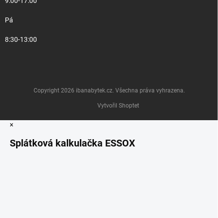
9:00-17:00
Pá
8:30-13:00
Copyright 2026
ibanabytek.cz
. Všechna práva vyhrazena.
Vytvořil Shoptet
×
Splátková kalkulačka ESSOX