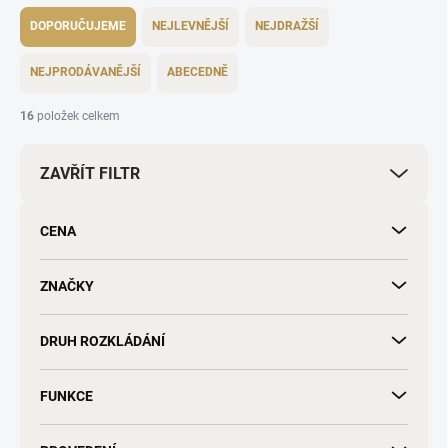
Ř
a
DOPORUČUJEME
NEJLEVNĚJŠÍ
NEJDRAŽŠÍ
z
e
NEJPRODÁVANĚJŠÍ
ABECEDNĚ
n
í
16
položek celkem
p
r
ZAVŘÍT FILTR
o
d
u
CENA
k
t
ů
ZNAČKY
DRUH ROZKLÁDÁNÍ
FUNKCE