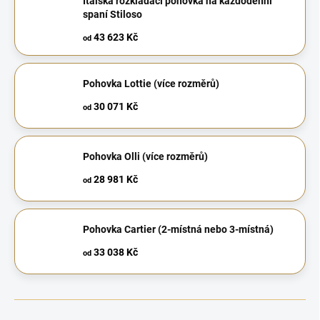
Italská rozkládací pohovka na každodenní
spaní Stiloso
43 623 Kč
od
Pohovka Lottie (více rozměrů)
30 071 Kč
od
Pohovka Olli (více rozměrů)
28 981 Kč
od
Pohovka Cartier (2-místná nebo 3-místná)
33 038 Kč
od