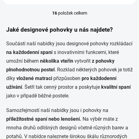
16
položek celkem
O
v
l
Jaké designové pohovky u nás najdete?
á
d
Součástí naší nabídky jsou designové pohovky rozkládací
a
c
na každodenní spaní
s inovativními funkcemi, které
í
umožní během
několika vteřin
vytvořit
z
pohovky
p
r
plnohodnotnou postel
. Rozklad některých pohovek je totiž
v
díky
vložené matraci
přizpůsoben
pro každodenní
k
y
užívání
. Šetří tak cenný prostor a poskytuje
kvalitní spaní
v
jako v případě běžné postele.
ý
p
i
Samozřejmostí naší nabídky jsou i pohovky na
s
příležitostné spaní nebo lenošení.
Na výběr máte z
u
mnoha druhů odlišných designů včetně různých barev a
potahů. V nabídce naleznete širokou škálu různorodých