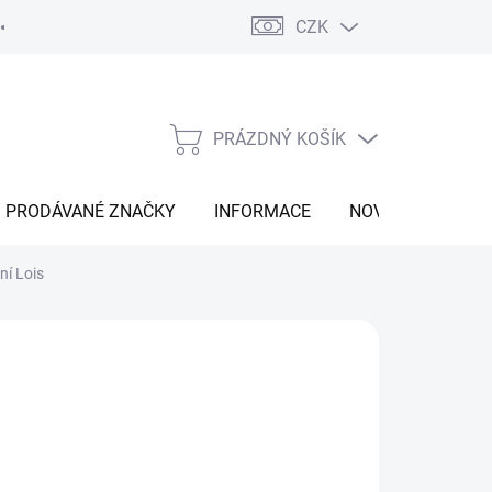
CZK
Vrácení zboží
Moje objednávka
Náš příběh
Kontakt
PRÁZDNÝ KOŠÍK
NÁKUPNÍ
KOŠÍK
PRODÁVANÉ ZNAČKY
INFORMACE
NOVINKY
ní Lois