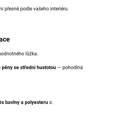
 přesně podle vašeho interiéru.
race
hodnotného lůžka.
 pěny se střední hustotou
— pohodlná
s bavlny a polyesteru
s: