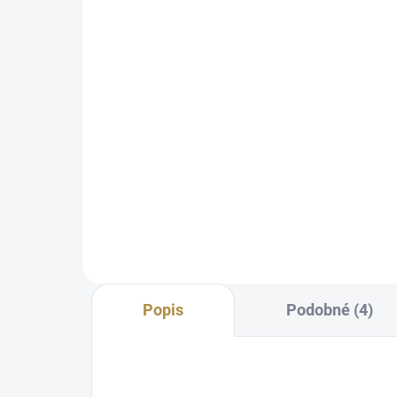
Italská sedací souprava
Lois bez rozkladu
28 367 Kč
od
Detail
Prvotřídní kvalita Bohaté
možnosti personalizace Výběr z
prémiových látek a přírodních
kůží Vodou omyvatelné látky
Snadná montáž díky železným
kolejničkám Další doplňky se...
Popis
Podobné (4)