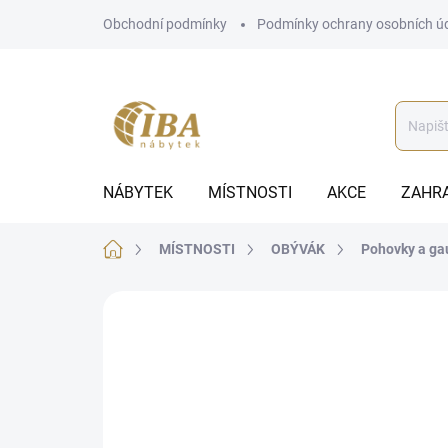
Přejít
Obchodní podmínky
Podmínky ochrany osobních ú
na
obsah
NÁBYTEK
MÍSTNOSTI
AKCE
ZAHR
Domů
MÍSTNOSTI
OBÝVÁK
Pohovky a ga
ZNAČKA:
ALTEREGO DIVANI
BEZ KOMPROMISŮ