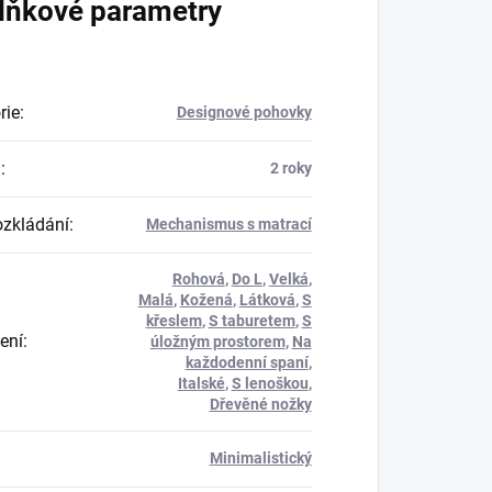
lňkové parametry
rie
:
Designové pohovky
a
:
2 roky
ozkládání
:
Mechanismus s matrací
Rohová
,
Do L
,
Velká
,
Malá
,
Kožená
,
Látková
,
S
křeslem
,
S taburetem
,
S
ení
:
úložným prostorem
,
Na
každodenní spaní
,
Italské
,
S lenoškou
,
Dřevěné nožky
Minimalistický