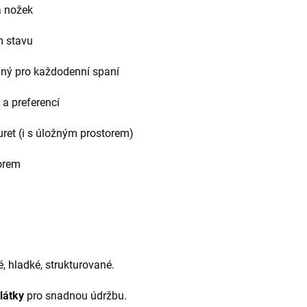
a nožek
m stavu
ný pro každodenní spaní
 a preferencí
uret (i s úložným prostorem)
torem
, hladké, strukturované.
látky
pro snadnou údržbu.