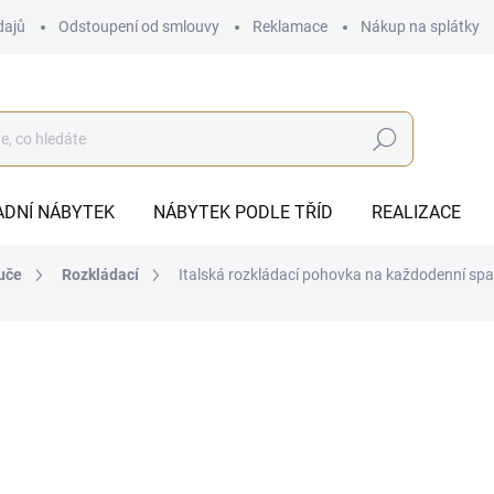
dajů
Odstoupení od smlouvy
Reklamace
Nákup na splátky
Hledat
ADNÍ NÁBYTEK
NÁBYTEK PODLE TŘÍD
REALIZACE
uče
Rozkládací
Italská rozkládací pohovka na každodenní spa
od
34 742 Kč
ZDARMA
od
28 712,40 Kč
bez DPH
Měrná
ZVOLTE VARIANTU