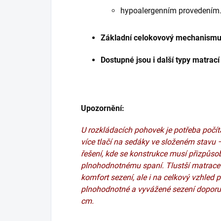
hypoalergenním provedením
Základní celokovový mechanism
Dostupné jsou i další typy matrac
Upozornění:
U rozkládacích pohovek je potřeba počíta
více tlačí na sedáky ve složeném stavu —
řešení, kde se konstrukce musí přizpůso
plnohodnotnému spaní.
Tlustší matrace
komfort sezení, ale i na celkový vzhled
plnohodnotné a vyvážené sezení dopor
cm.