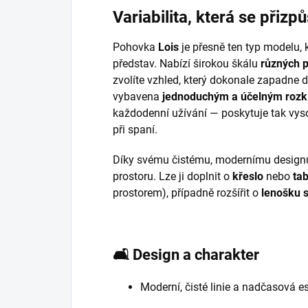
Variabilita, která se přiz
Pohovka
Lois
je přesně ten typ modelu, k
představ. Nabízí širokou škálu
různých 
zvolíte vzhled, který dokonale zapadne do
vybavena
jednoduchým a účelným roz
každodenní užívání — poskytuje tak vyso
při spaní.
Díky svému čistému, modernímu designu
prostoru. Lze ji doplnit o
křeslo
nebo
ta
prostorem), případně rozšířit o
lenošku 
🛋️
Design a charakter
Moderní, čisté linie a nadčasová es