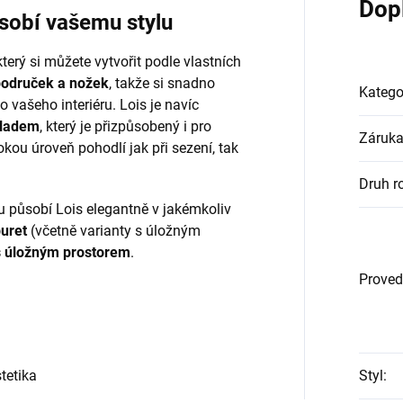
Dop
působí vašemu stylu
terý si můžete vytvořit podle vlastních
područek a nožek
, takže si snadno
Katego
 vašeho interiéru. Lois je navíc
kladem
, který je přizpůsobený i pro
Záruk
kou úroveň pohodlí jak při sezení, tak
Druh r
 působí Lois elegantně v jakémkoliv
buret
(včetně varianty s úložným
s úložným prostorem
.
Proved
Styl
:
tetika