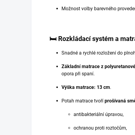
Možnost volby barevného provedení
🛏️
Rozkládací systém a mat
Snadné a rychlé rozložení do plno
Základní matrace z polyuretanové
opora při spaní.
Výška matrace: 13 cm
.
Potah matrace tvoří
prošívaná smě
antibakteriální úpravou,
ochranou proti roztočům,