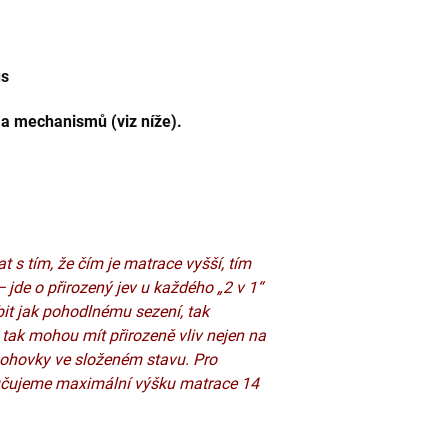
.
us
í a mechanismů (viz níže).
t s tím, že čím je matrace vyšší, tím
 jde o přirozený jev u každého „2 v 1“
bit jak pohodlnému sezení, tak
 tak mohou mít přirozeně vliv nejen na
 pohovky ve složeném stavu.
Pro
učujeme maximální výšku matrace 14