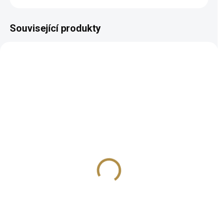
Související produkty
BEZ KOMPROMISŮ
ZDARMA
Italská rozkládací
pohovka na každodenní
spaní Lois
34 742 Kč
od
Detail
Prvotřídní kvalita Mechanismus