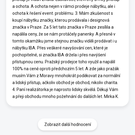
a ochota. A ochota nejen v rámci prodeje nábytku, ale i
ochota k řešení event. problému. 3. Mám zkušenost s
koupí nábytku značky, kterou prodávala i designová
značka v Praze. Za 5 let tato značka v Praze zesílila a
napálila ceny, že se nám protáčely panenky. A přesně v
tomto okamžiku jsme stejnou značku viděli prodávat i u
nábytku IBA. Přes veškeré navyšování cen, které je
pochopitelné, si značka IBA držela i přes navýšení
přístupnou cenu. Pražský prodejce toho využil a napálil
100% na ceně oproti předchozím 5 let. A zde jako pražák
musím Vám z Moravy mnohokrát poděkovat za normální
a lidský přístup, ačkoliv obchod je obchod, nikoliv charita.
4. Paní realizátorka je naprosto lidsky skvělá. Děkuji Vám
a přeji obchodu mnoho požehnání do dalších let. Mirka K.
Zobrazit další hodnocení