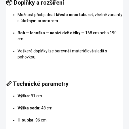
📦
Doplňky a rozšíření
Možnost přiobjednat
křeslo nebo
taburet
, včetně varianty
s
úložným prostorem
.
Roh
—
lenoška
—
nabízí dvě délky
— 168 cm nebo 190
cm.
Veškeré doplňky lze barevně i materiálově sladit s
pohovkou.
📏
Technické parametry
Výška:
91 cm
Výška sedu:
48 cm
Hloubka:
96 cm