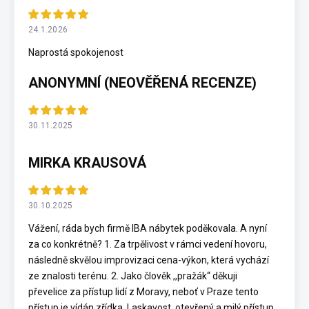
24.1.2026
Naprostá spokojenost
ANONYMNÍ (NEOVĚŘENÁ RECENZE)
30.11.2025
MIRKA KRAUSOVÁ
30.10.2025
Vážení, ráda bych firmě IBA nábytek poděkovala. A nyní
za co konkrétně? 1. Za trpělivost v rámci vedení hovoru,
následně skvělou improvizaci cena-výkon, která vychází
ze znalosti terénu. 2. Jako člověk ,,pražák“ děkuji
převelice za přístup lidí z Moravy, neboť v Praze tento
přístup je vídán zřídka. Laskavost, otevřený a milý přístup