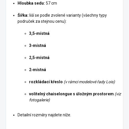
Hloubka sedu:
57 cm
Šířka:
liší se podle zvolené varianty (všechny typy
područek za stejnou cenu):
3,5‑místná
3‑místná
2,5‑místná
2‑místná
rozkládací křeslo
(v rámci modelové řady Lois)
volitelný chaiselongue s úložným prostorem
(viz
fotogalerie)
Detailní rozměry najdete níže.