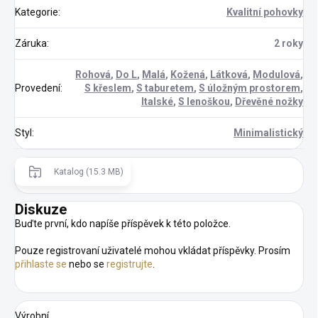
Kategorie
:
Kvalitní pohovky
Záruka
:
2 roky
Rohová
,
Do L
,
Malá
,
Kožená
,
Látková
,
Modulová
,
Provedení
:
S křeslem
,
S taburetem
,
S úložným prostorem
,
Italské
,
S lenoškou
,
Dřevěné nožky
Styl
:
Minimalistický
Katalog (15.3 MB)
Diskuze
Buďte první, kdo napíše příspěvek k této položce.
Pouze registrovaní uživatelé mohou vkládat příspěvky. Prosím
přihlaste se
nebo se
registrujte
.
Výrobní