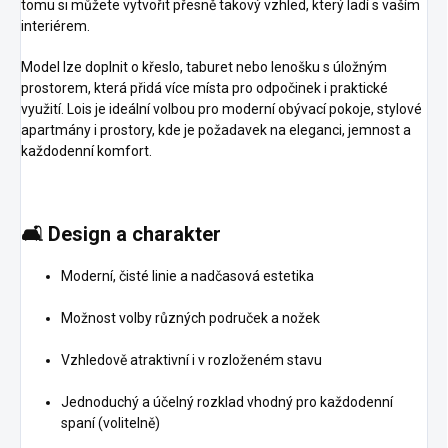
tomu si můžete vytvořit přesně takový vzhled, který ladí s vaším
interiérem.
Model lze doplnit o křeslo, taburet nebo lenošku s úložným
prostorem, která přidá více místa pro odpočinek i praktické
využití. Lois je ideální volbou pro moderní obývací pokoje, stylové
apartmány i prostory, kde je požadavek na eleganci, jemnost a
každodenní komfort.
🛋️
Design a charakter
Moderní, čisté linie a nadčasová estetika
Možnost volby různých područek a nožek
Vzhledově atraktivní i v rozloženém stavu
Jednoduchý a účelný rozklad vhodný pro každodenní
spaní (volitelně)