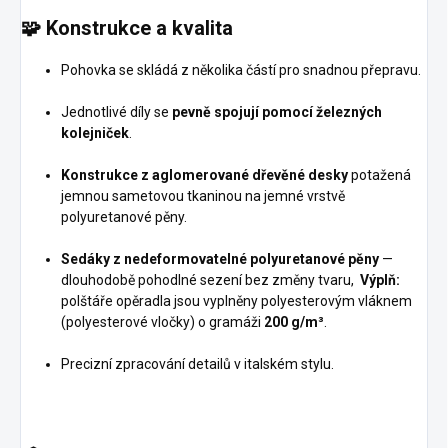
🧩
Konstrukce a kvalita
Pohovka se skládá z několika částí pro snadnou přepravu.
Jednotlivé díly se
pevně spojují pomocí železných
kolejniček
.
Konstrukce z aglomerované dřevěné desky
potažená
jemnou sametovou tkaninou na jemné vrstvě
polyuretanové pěny.
Sedáky z nedeformovatelné polyuretanové pěny
—
dlouhodobě pohodlné sezení bez změny tvaru,
Výplň:
polštáře opěradla jsou vyplněny polyesterovým vláknem
(polyesterové vločky) o gramáži
200 g/m³
.
Precizní zpracování detailů v italském stylu.