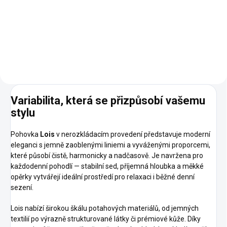
na každodenní spaní Bohaté
možnosti personalizace Výběr z
prémiových látek a přírodních
kůží Vodou omyvatelné látky
Snadná montáž díky...
Variabilita, která se přizpůsobí vašemu
stylu
Pohovka
Lois
v nerozkládacím provedení představuje moderní
eleganci s jemně zaoblenými liniemi a vyváženými proporcemi,
které působí čistě, harmonicky a nadčasově. Je navržena pro
každodenní pohodlí — stabilní sed, příjemná hloubka a měkké
opěrky vytvářejí ideální prostředí pro relaxaci i běžné denní
sezení.
Lois nabízí širokou škálu potahových materiálů, od jemných
textilií po výrazně strukturované látky či prémiové kůže. Díky