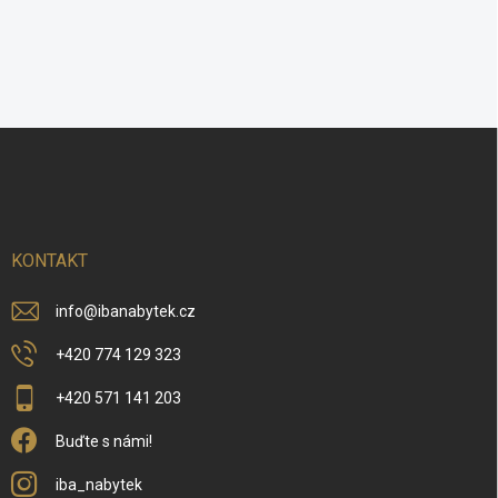
Z
á
p
a
t
í
KONTAKT
info
@
ibanabytek.cz
+420 774 129 323
+420 571 141 203
Buďte s námi!
iba_nabytek