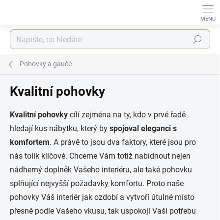
Přejít
na
obsah
Hledat
Pohovky a gauče
Kvalitní pohovky
Kvalitní pohovky
cílí zejména na ty, kdo v prvé řadě
hledají kus nábytku, který by
spojoval eleganci s
komfortem
. A právě to jsou dva faktory, které jsou pro
nás tolik klíčové. Chceme Vám totiž nabídnout nejen
nádherný doplněk Vašeho interiéru, ale také pohovku
splňující nejvyšší požadavky komfortu. Proto naše
pohovky Váš interiér jak ozdobí a vytvoří útulné místo
přesně podle Vašeho vkusu, tak uspokojí Vaši potřebu