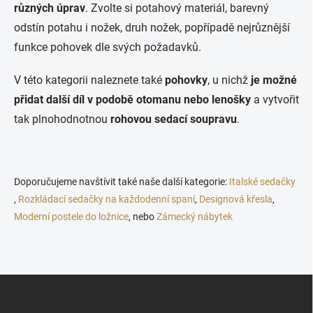
ý
různých úprav
. Zvolte si potahový materiál, barevný
p
i
odstín potahu i nožek, druh nožek, popřípadě nejrůznější
s
funkce pohovek dle svých požadavků.
u
V této kategorii naleznete také
pohovky
, u nichž
je možné
přidat další díl v podobě otomanu nebo lenošky
a vytvořit
tak plnohodnotnou
rohovou sedací soupravu
.
Doporučujeme navštívit také naše další kategorie:
Italské sedačky
,
Rozkládací sedačky na každodenní spaní
,
Designová křesla
,
Moderní postele do ložnice
, nebo
Zámecký nábytek
Z
á
p