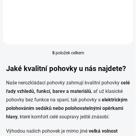
Elegantní nadčasový design Prvotřídní komfort Extra úložný prostor
Možnost rozkladu na spaní USB port Relaxační křeslo Nastavitelné
opěrky hlavy Modulový systém, který se...
5
položek celkem
O
v
l
Jaké kvalitní pohovky u nás najdete?
á
d
Naše nerozkládací pohovky zahrnují kvalitní pohovky
celé
a
c
řady vzhledů, funkcí, barev a materiálů
, ať už klasické
í
pohovky bez funkce na spaní, tak pohovky s
elektrickým
p
r
polohováním sedáků nebo polohovatelnými opěrkami
v
hlavy
, které komfort celé soupravy ještě znásobí.
k
y
v
Výhodou našich pohovek je mimo jiné
velká volnost