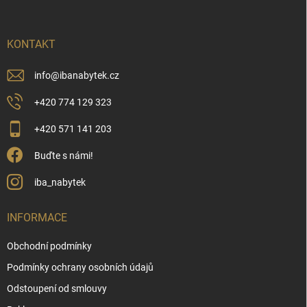
a
t
í
KONTAKT
info
@
ibanabytek.cz
+420 774 129 323
+420 571 141 203
Buďte s námi!
iba_nabytek
INFORMACE
Obchodní podmínky
Podmínky ochrany osobních údajů
Odstoupení od smlouvy