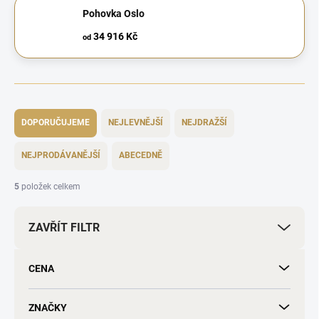
Pohovka Oslo
34 916 Kč
od
Ř
a
DOPORUČUJEME
NEJLEVNĚJŠÍ
NEJDRAŽŠÍ
z
e
NEJPRODÁVANĚJŠÍ
ABECEDNĚ
n
í
5
položek celkem
p
r
ZAVŘÍT FILTR
o
d
u
CENA
k
t
ů
ZNAČKY