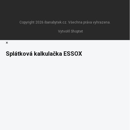
Copyright 2026
ibanabytek.cz
. Všechna práva vyhrazena.
Vytvořil Shoptet
×
Splátková kalkulačka ESSOX