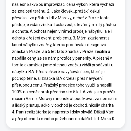
následně skvělou improvizaci cena-výkon, která vychází
ze znalosti terénu. 2. Jako člověk ,,pražák“ děkuji
převelice za přístup lidí z Moravy, neboť v Praze tento
přístup je vídán zřídka. Laskavost, otevřený a milý přístup
a ochota. A ochota nejen v rámci prodeje nábytku, ale i
ochota k řešení event. problému. 3. Mám zkušenost s
koupí nábytku značky, kterou prodávala i designová
značka v Praze. Za 5 let tato značka v Praze zesílila a
napálila ceny, že se nám protáčely panenky. A přesně v
tomto okamžiku jsme stejnou značku viděli prodávat i u
nábytku IBA. Přes veškeré navyšování cen, které je
pochopitelné, si značka IBA držela i přes navýšení
přístupnou cenu. Pražský prodejce toho využil a napálil
100% na ceně oproti předchozím 5 let. A zde jako pražák
musím Vám z Moravy mnohokrát poděkovat za normální
a lidský přístup, ačkoliv obchod je obchod, nikoliv charita.
4. Paní realizátorka je naprosto lidsky skvělá. Děkuji Vám
a přeji obchodu mnoho požehnání do dalších let. Mirka K.