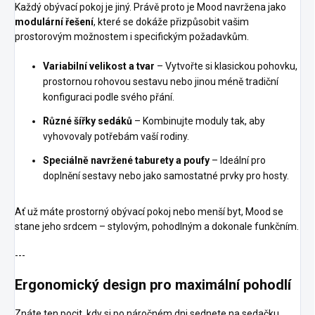
Každý obývací pokoj je jiný. Právě proto je Mood navržena jako
modulární řešení
, které se dokáže přizpůsobit vašim
prostorovým možnostem i specifickým požadavkům.
Variabilní velikost a tvar
– Vytvořte si klasickou pohovku,
prostornou rohovou sestavu nebo jinou méně tradiční
konfiguraci podle svého přání.
Různé šířky sedáků
– Kombinujte moduly tak, aby
vyhovovaly potřebám vaší rodiny.
Speciálně navržené taburety a poufy
– Ideální pro
doplnění sestavy nebo jako samostatné prvky pro hosty.
Ať už máte prostorný obývací pokoj nebo menší byt, Mood se
stane jeho srdcem – stylovým, pohodlným a dokonale funkčním.
---
Ergonomický design pro maximální pohodlí
Znáte ten pocit, kdy si po náročném dni sednete na sedačku,