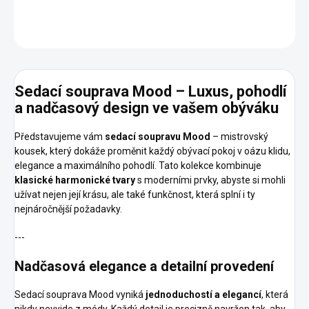
ZEPTAT SE
HLÍDAT
Sedací souprava Mood – Luxus, pohodlí
a nadčasový design ve vašem obýváku
Představujeme vám
sedací soupravu Mood
– mistrovský
kousek, který dokáže proměnit každý obývací pokoj v oázu klidu,
elegance a maximálního pohodlí. Tato kolekce kombinuje
klasické harmonické tvary
s moderními prvky, abyste si mohli
užívat nejen její krásu, ale také funkčnost, která splní i ty
nejnáročnější požadavky.
---
Nadčasová elegance a detailní provedení
Sedací souprava Mood vyniká
jednoduchostí a elegancí
, která
nikdy nevyjde z módy. Každý detail je precizně navržen tak, aby