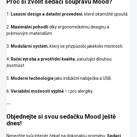
Proč si zvolit sedací soupravu Mood?
1.
Luxusní design a detailní provedení
, které okamžitě upoutá.
2.
Maximální pohodlí
díky ergonomickému designu a
prémiovým materiálům.
3.
Modulární systém
, který se přizpůsobí jakékoliv místnosti.
4.
Ruční výroba a prvotřídní kvalita
, zaručující dlouhou
životnost.
5.
Moderní technologie
jako indukční nabíječka a USB.
6.
Variabilní možnosti výplně
– i pro alergiky.
---
Objednejte si svou sedačku Mood ještě
dnes!
Nenechte svůj interiér čekat na dokonalou proměnu.
Sedací