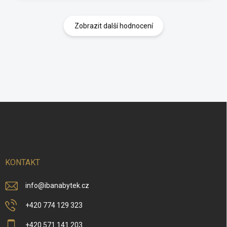
Zobrazit další hodnocení
Z
á
p
a
t
í
KONTAKT
info
@
ibanabytek.cz
+420 774 129 323
+420 571 141 203