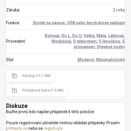
Záruka
:
2 roky
Funkce
:
Stolek na nápoje
,
USB nebo bezdrátové nabíjení
Rohová
,
Do L
,
Do U
,
Velká
,
Malá
,
Látková
,
Provedení
:
Modulová
,
S taburetem
,
S lenoškou
,
S
otomanem
,
Dřevěné nožky
Styl
:
Moderní
,
Minimalistický
Katalog (19.7 MB)
Produktová karta (1.5 MB)
Diskuze
Buďte první, kdo napíše příspěvek k této položce.
Pouze registrovaní uživatelé mohou vkládat příspěvky. Prosím
přihlaste se
nebo se
registrujte
.