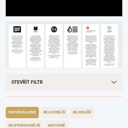
OTEVŘÍT FILTR
Ř
a
DOPORUČUJEME
NEJLEVNĚJŠÍ
NEJDRAŽŠÍ
z
e
NEJPRODÁVANĚJŠÍ
ABECEDNĚ