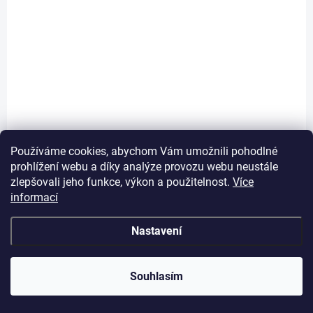
Sedací souprava Roll (modulová)
Používáme cookies, abychom Vám umožnili pohodlné
25 305 Kč
Detail
od
prohlížení webu a díky analýze provozu webu neustále
zlepšovali jeho funkce, výkon a použitelnost.
Více
Elegantní nadčasový design Prvotřídní komfort Volba rozkladu na
informací
spaní USB port Modulový systém, který se přizpůsobí interiéru Více
produktových variant Dřevěné nebo Kovové...
Nastavení
Souhlasím
AUTORSKÝ PODPIS