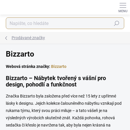
Přejít
na
obsah
Hledat
Prodávané značky
Bizzarto
Webová stránka značky:
Bizzarto
Bizzarto – Nábytek tvořený s vášní pro
design, pohodlí a funkčnost
Značka Bizzarto byla založena před více než 15 lety z upřímné
lásky k designu. Jejich kolekce čalouněného nábytku vznikají pod
rukama týmu, který svou práci miluje – a tato vášeň je na
výsledných výrobcích skutečně znát. Každá pohovka, rohová
sedačka či křeslo je navržena tak, aby byla nejen krásná na