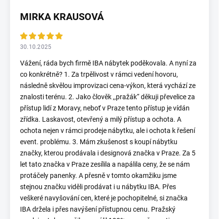
MIRKA KRAUSOVÁ
30.10.2025
Vážení, ráda bych firmě IBA nábytek poděkovala. A nyní za
co konkrétně? 1. Za trpělivost v rámci vedení hovoru,
následně skvělou improvizaci cena-výkon, která vychází ze
znalosti terénu. 2. Jako člověk ,,pražák“ děkuji převelice za
přístup lidí z Moravy, neboť v Praze tento přístup je vídán
zřídka. Laskavost, otevřený a milý přístup a ochota. A
ochota nejen v rámci prodeje nábytku, ale i ochota k řešení
event. problému. 3. Mám zkušenost s koupí nábytku
značky, kterou prodávala i designová značka v Praze. Za 5
let tato značka v Praze zesílila a napálila ceny, že se nám
protáčely panenky. A přesně v tomto okamžiku jsme
stejnou značku viděli prodávat i u nábytku IBA. Přes
veškeré navyšování cen, které je pochopitelné, si značka
IBA držela i přes navýšení přístupnou cenu. Pražský