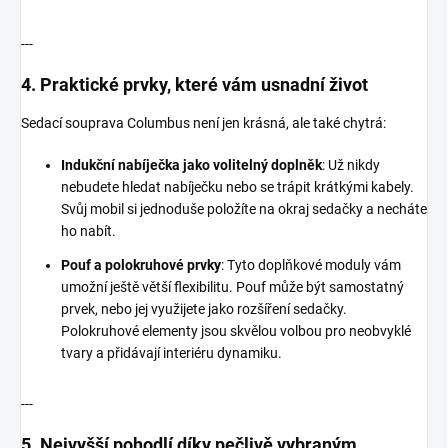
---
4.
Praktické prvky, které vám usnadní život
Sedací souprava Columbus není jen krásná, ale také chytrá:
Indukční nabíječka jako volitelný doplněk
: Už nikdy
nebudete hledat nabíječku nebo se trápit krátkými kabely.
Svůj mobil si jednoduše položíte na okraj sedačky a necháte
ho nabít.
Pouf a polokruhové prvky
: Tyto doplňkové moduly vám
umožní ještě větší flexibilitu. Pouf může být samostatný
prvek, nebo jej využijete jako rozšíření sedačky.
Polokruhové elementy jsou skvělou volbou pro neobvyklé
tvary a přidávají interiéru dynamiku.
---
5.
Nejvyšší pohodlí díky pečlivě vybraným