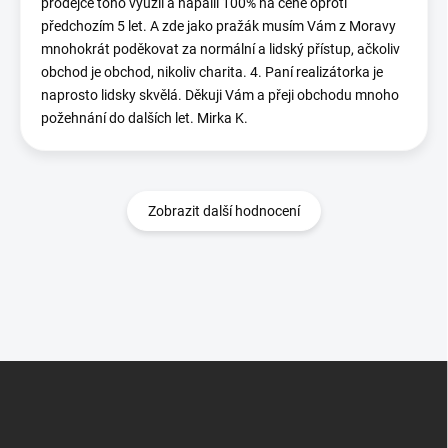
prodejce toho využil a napálil 100% na ceně oproti
předchozím 5 let. A zde jako pražák musím Vám z Moravy
mnohokrát poděkovat za normální a lidský přístup, ačkoliv
obchod je obchod, nikoliv charita. 4. Paní realizátorka je
naprosto lidsky skvělá. Děkuji Vám a přeji obchodu mnoho
požehnání do dalších let. Mirka K.
Zobrazit další hodnocení
Z
á
p
a