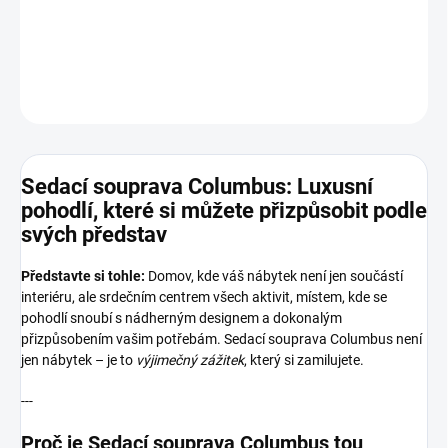
Velký výběr potahových materiálů
DETAILNÍ INFORMACE
ZEPTAT SE
HLÍDAT
Sedací souprava Columbus: Luxusní
pohodlí, které si můžete přizpůsobit podle
svých představ
Představte si tohle:
Domov, kde váš nábytek není jen součástí
interiéru, ale srdečním centrem všech aktivit, místem, kde se
pohodlí snoubí s nádherným designem a dokonalým
přizpůsobením vašim potřebám. Sedací souprava Columbus není
jen nábytek – je to
výjimečný zážitek
, který si zamilujete.
---
Proč je Sedací souprava Columbus tou