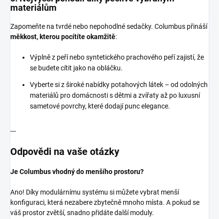
materiálům
Zapomeňte na tvrdé nebo nepohodlné sedačky. Columbus přináší
měkkost, kterou pocítíte okamžitě
:
Výplně z peří nebo syntetického prachového peří zajistí, že
se budete cítit jako na obláčku.
Vyberte si z široké nabídky potahových látek – od odolných
materiálů pro domácnosti s dětmi a zvířaty až po luxusní
sametové povrchy, které dodají punc elegance.
---
Odpovědi na vaše otázky
Je Columbus vhodný do menšího prostoru?
Ano! Díky modulárnímu systému si můžete vybrat menší
konfiguraci, která nezabere zbytečně mnoho místa. A pokud se
váš prostor zvětší, snadno přidáte další moduly.