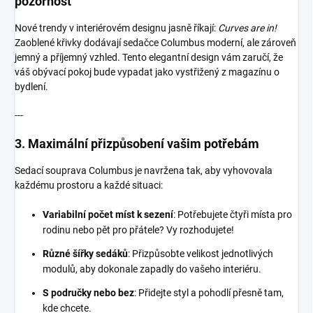
pozornost
Nové trendy v interiérovém designu jasně říkají:
Curves are in!
Zaoblené křivky dodávají sedačce Columbus moderní, ale zároveň
jemný a příjemný vzhled. Tento elegantní design vám zaručí, že
váš obývací pokoj bude vypadat jako vystřižený z magazínu o
bydlení.
---
3.
Maximální přizpůsobení vašim potřebám
Sedací souprava Columbus je navržena tak, aby vyhovovala
každému prostoru a každé situaci:
Variabilní počet míst k sezení
: Potřebujete čtyři místa pro
rodinu nebo pět pro přátele? Vy rozhodujete!
Různé šířky sedáků
: Přizpůsobte velikost jednotlivých
modulů, aby dokonale zapadly do vašeho interiéru.
S područky nebo bez
: Přidejte styl a pohodlí přesně tam,
kde chcete.