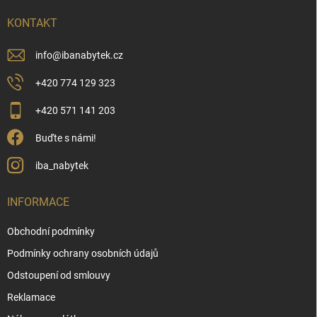
t
í
KONTAKT
info
@
ibanabytek.cz
+420 774 129 323
+420 571 141 203
Buďte s námi!
iba_nabytek
INFORMACE
Obchodní podmínky
Podmínky ochrany osobních údajů
Odstoupení od smlouvy
Reklamace