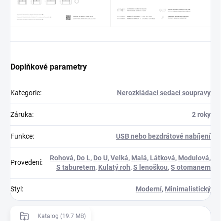
Doplňkové parametry
Kategorie
:
Nerozkládací sedací soupravy
Záruka
:
2 roky
Funkce
:
USB nebo bezdrátové nabíjení
Rohová
,
Do L
,
Do U
,
Velká
,
Malá
,
Látková
,
Modulová
,
Provedení
:
S taburetem
,
Kulatý roh
,
S lenoškou
,
S otomanem
Styl
:
Moderní
,
Minimalistický
Katalog (19.7 MB)