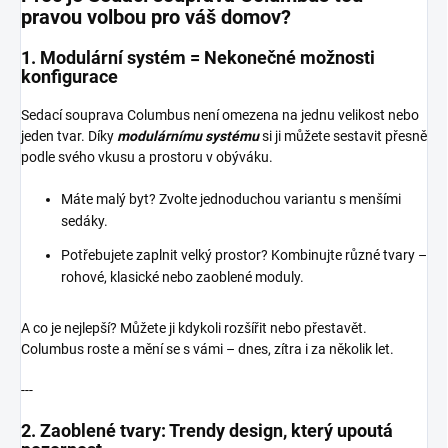
pravou volbou pro váš domov?
1.
Modulární systém = Nekonečné možnosti
konfigurace
Sedací souprava Columbus není omezena na jednu velikost nebo
jeden tvar. Díky
modulárnímu systému
si ji můžete sestavit přesně
podle svého vkusu a prostoru v obýváku.
Máte malý byt? Zvolte jednoduchou variantu s menšími
sedáky.
Potřebujete zaplnit velký prostor? Kombinujte různé tvary –
rohové, klasické nebo zaoblené moduly.
A co je nejlepší? Můžete ji kdykoli rozšířit nebo přestavět.
Columbus roste a mění se s vámi – dnes, zítra i za několik let.
---
2.
Zaoblené tvary: Trendy design, který upoutá