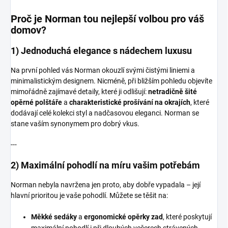
Proč je Norman tou nejlepší volbou pro váš
domov?
1) Jednoduchá elegance s nádechem luxusu
Na první pohled vás Norman okouzlí svými čistými liniemi a
minimalistickým designem. Nicméně, při bližším pohledu objevíte
mimořádně zajímavé detaily, které ji odlišují:
netradičně šité
opěrné polštáře
a
charakteristické prošívání na okrajích
, které
dodávají celé kolekci styl a nadčasovou eleganci. Norman se
stane vaším synonymem pro dobrý vkus.
---
2) Maximální pohodlí na míru vašim potřebám
Norman nebyla navržena jen proto, aby dobře vypadala – její
hlavní prioritou je vaše pohodlí. Můžete se těšit na:
Měkké sedáky
a
ergonomické opěrky zad
, které poskytují
maximální pohodlí i při dlouhých večerech strávených