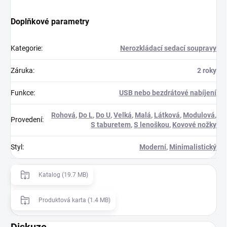
Doplňkové parametry
Kategorie
:
Nerozkládací sedací soupravy
Záruka
:
2 roky
Funkce
:
USB nebo bezdrátové nabíjení
Rohová
,
Do L
,
Do U
,
Velká
,
Malá
,
Látková
,
Modulová
,
Provedení
:
S taburetem
,
S lenoškou
,
Kovové nožky
Styl
:
Moderní
,
Minimalistický
Katalog (19.7 MB)
Produktová karta (1.4 MB)
Diskuze