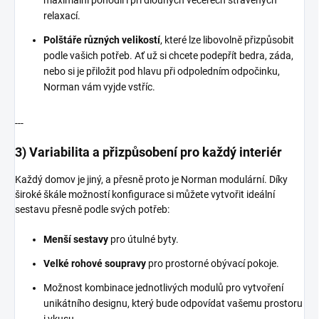
relaxací.
Polštáře různých velikostí
, které lze libovolně přizpůsobit
podle vašich potřeb. Ať už si chcete podepřít bedra, záda,
nebo si je přiložit pod hlavu při odpoledním odpočinku,
Norman vám vyjde vstříc.
---
3) Variabilita a přizpůsobení pro každý interiér
Každý domov je jiný, a přesně proto je Norman modulární. Díky
široké škále možností konfigurace si můžete vytvořit ideální
sestavu přesně podle svých potřeb:
Menší sestavy
pro útulné byty.
Velké rohové soupravy
pro prostorné obývací pokoje.
Možnost kombinace jednotlivých modulů pro vytvoření
unikátního designu, který bude odpovídat vašemu prostoru
i vkusu.