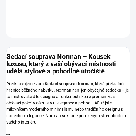
Velký výběr potahových materiálů
DETAILNÍ INFORMACE
ZEPTAT SE
HLÍDAT
Sedací souprava Norman – Kousek
luxusu, který z vaší obývací místnosti
udělá stylové a pohodlné útočiště
Představujeme vám
Sedací soupravu Norman
, která překračuje
hranice běžného nábytku. Norman není jen obyčejná sedačka – je
to mistrovské dílo designu a funkčnosti, které promění váš
obývací pokoj v oázu stylu, elegance a pohodlí. Ať už jste
milovníkem moderního minimalismu nebo tradičního designu s
nádechem elegance, Norman se stane přirozeným středobodem
vašeho interiéru.
---