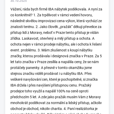
30.10.2025
Vážení, ráda bych firmě IBA nábytek poděkovala. A nyní za
co konkrétně? 1. Za trpělivost v rámci vedení hovoru,
následně skvělou improvizaci cena-výkon, která vychází ze
znalosti terénu. 2. Jako člověk ,,pražák“ děkuji převelice za
přístup lidí z Moravy, neboť v Praze tento přístup je vídán
zřídka. Laskavost, otevřený a milý přístup a ochota. A
ochota nejen v rámci prodeje nábytku, ale i ochota k řešení
event. problému. 3. Mám zkušenost s koupí nábytku
značky, kterou prodávala i designová značka v Praze. Za 5
let tato značka v Praze zesílila a napálila ceny, že se nám
protáčely panenky. A přesně v tomto okamžiku jsme
stejnou značku viděli prodávat i u nábytku IBA. Přes
veškeré navyšování cen, které je pochopitelné, si značka
IBA držela i přes navýšení přístupnou cenu. Pražský
prodejce toho využil a napálil 100% na ceně oproti
předchozím 5 let. A zde jako pražák musím Vám z Moravy
mnohokrát poděkovat za normální a lidský přístup, ačkoliv
obchod je obchod, nikoliv charita. 4. Paní realizátorka je