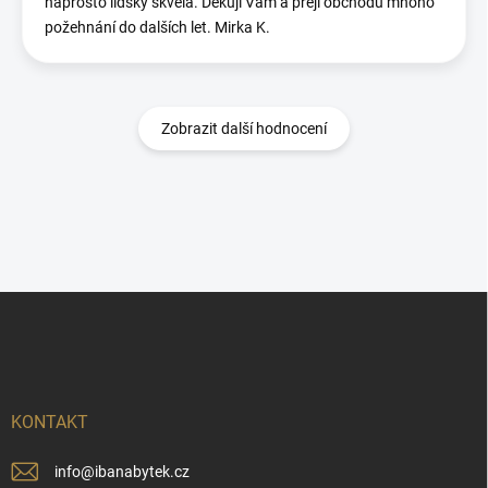
naprosto lidsky skvělá. Děkuji Vám a přeji obchodu mnoho
požehnání do dalších let. Mirka K.
Zobrazit další hodnocení
Z
á
p
a
t
í
KONTAKT
info
@
ibanabytek.cz