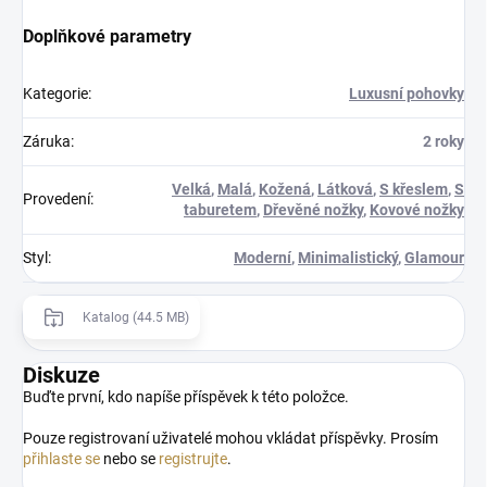
Doplňkové parametry
Kategorie
:
Luxusní pohovky
Záruka
:
2 roky
Velká
,
Malá
,
Kožená
,
Látková
,
S křeslem
,
S
Provedení
:
taburetem
,
Dřevěné nožky
,
Kovové nožky
Styl
:
Moderní
,
Minimalistický
,
Glamour
Katalog (44.5 MB)
Diskuze
Buďte první, kdo napíše příspěvek k této položce.
Pouze registrovaní uživatelé mohou vkládat příspěvky. Prosím
přihlaste se
nebo se
registrujte
.