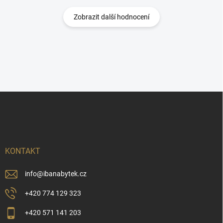
Zobrazit další hodnocení
Z
á
p
a
t
í
KONTAKT
info
@
ibanabytek.cz
+420 774 129 323
+420 571 141 203