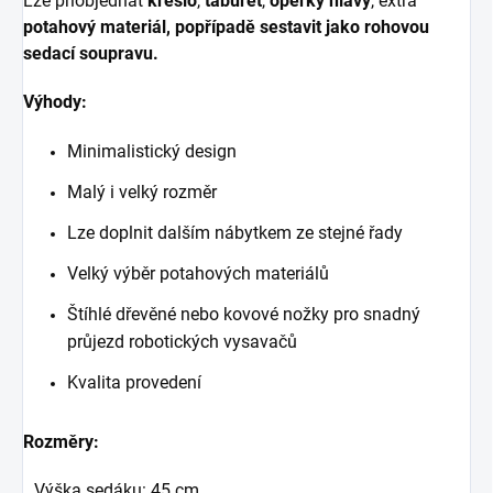
Lze přiobjednat
křeslo
,
taburet
,
opěrky hlavy
,
extra
potahový materiál, popřípadě sestavit jako rohovou
sedací soupravu.
Výhody:
Minimalistický design
Malý i velký rozměr
Lze doplnit dalším nábytkem ze stejné řady
Velký výběr potahových materiálů
Štíhlé dřevěné nebo kovové nožky pro snadný
průjezd robotických vysavačů
Kvalita provedení
Rozměry:
Výška sedáku: 45 cm,