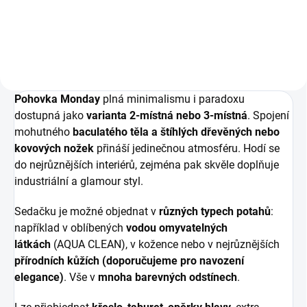
Štíhlé dřevěné nebo kovové
nábytkem ze stejné řady Velký
nožky pro snadný průjezd...
výběr potahových materiálů
Štíhlé dřevěné nebo kovové
nožky...
Pohovka Monday
plná minimalismu i paradoxu
dostupná jako
varianta 2-místná nebo 3-místná
. Spojení
mohutného
baculatého těla
a štíhlých dřevěných nebo
kovových nožek
přináší jedinečnou atmosféru. Hodí se
do nejrůznějších interiérů, zejména pak skvěle doplňuje
industriální a glamour styl.
Sedačku je možné objednat v
různých type
ch potahů
:
například v oblíbených
vodou omyvatelných
látkách
(AQUA CLEAN), v kožence nebo v nejrůznějších
přírodních kůžích (doporučujeme pro navození
elegance)
. Vše v
mnoha barevných odstínech
.