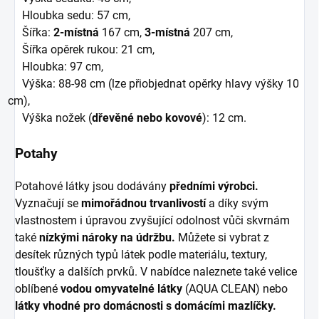
Hloubka sedu: 57 cm,
Šířka:
2-místná
167 cm,
3-místná
207 cm,
Šířka opěrek rukou: 21 cm,
Hloubka: 97 cm,
Výška: 88-98 cm (lze přiobjednat opěrky hlavy výšky 10
cm),
Výška nožek (
dřevěné nebo kovové
): 12 cm.
Potahy
Potahové látky jsou dodávány
předními výrobci.
Vyznačují se
mimořádnou trvanlivostí
a díky svým
vlastnostem i úpravou zvyšující odolnost vůči skvrnám
také
nízkými nároky na údržbu.
Můžete si vybrat z
desítek různých typů látek podle materiálu, textury,
tloušťky a dalších prvků. V nabídce naleznete také velice
oblíbené
vodou omyvatelné látky
(AQUA CLEAN) nebo
látky vhodné pro domácnosti s domácími mazlíčky.