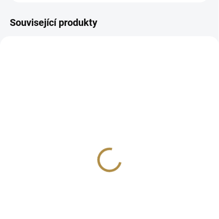
Související produkty
BEZ KOMPROMISŮ
BEZ KOMPROMISŮ
ZDARMA
ZDARMA
Křeslo MONDAY
Sedací souprava
Monday (více variant)
16 854 Kč
od
37 100 Kč
od
Detail
Detail
Minimalistický design Velké a
pohodlné Lze doplnit dalším
Minimalistický design Malý i
nábytkem ze stejné řady Velký
velký rozměr Více variant
výběr potahových materiálů
konfigurace Lze doplnit dalším