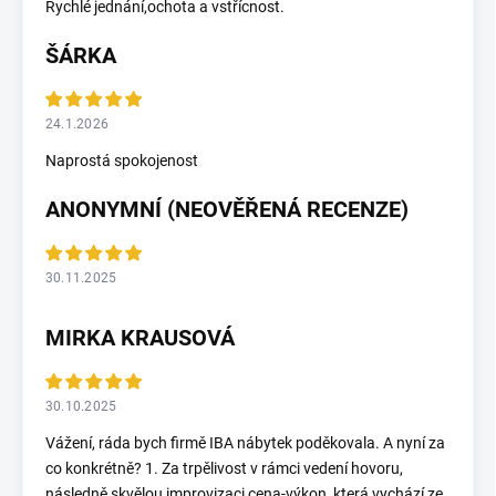
Rychlé jednání,ochota a vstřícnost.
ŠÁRKA
24.1.2026
Naprostá spokojenost
ANONYMNÍ (NEOVĚŘENÁ RECENZE)
30.11.2025
MIRKA KRAUSOVÁ
30.10.2025
Vážení, ráda bych firmě IBA nábytek poděkovala. A nyní za
co konkrétně? 1. Za trpělivost v rámci vedení hovoru,
následně skvělou improvizaci cena-výkon, která vychází ze