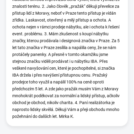
znalosti terénu. 2. Jako člověk ,,pražák“ děkuji převelice za
přístup lidí z Moravy, neboť v Praze tento přístup je vídán
zřídka. Laskavost, otevřený a milý přístup a ochota. A
ochota nejen v rámci prodeje nábytku, ale i ochota k řešení
event. problému. 3. Mám zkušenost s koupí nábytku
značky, kterou prodávala i designová značka v Praze. Za 5
let tato značka v Praze zesílila a napálila ceny, že se nám
protáčely panenky. A přesně v tomto okamžiku jsme
stejnou značku viděli prodávat i u nábytku IBA. Přes
veškeré navyšování cen, které je pochopitelné, si značka
IBA držela i přes navýšení přístupnou cenu. Pražský
prodejce toho využil a napálil 100% na ceně oproti
předchozím 5 let. A zde jako pražák musím Vám z Moravy
mnohokrát poděkovat za normální a lidský přístup, ačkoliv
obchod je obchod, nikoliv charita. 4. Paní realizátorka je
naprosto lidsky skvělá. Děkuji Vám a přeji obchodu mnoho
požehnání do dalších let. Mirka K.