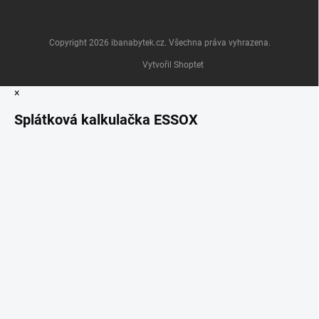
Copyright 2026
ibanabytek.cz
. Všechna práva vyhrazena.
Vytvořil Shoptet
×
Splátková kalkulačka ESSOX