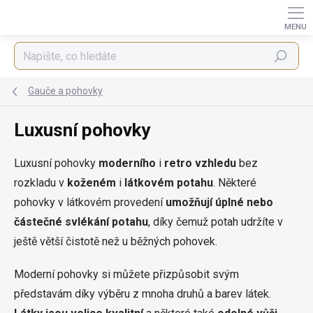
Přejít
na
obsah
Hledat
Gauče a pohovky
Luxusní pohovky
Luxusní pohovky
moderního
i
retro vzhledu
bez
rozkladu v
koženém
i
látkovém
potahu
. Některé
pohovky v látkovém provedení
umožňují úplné nebo
částečné svlékání potahu
, díky čemuž potah udržíte v
ještě větší čistotě než u běžných pohovek.
Moderní pohovky si můžete přizpůsobit svým
představám díky výběru z mnoha druhů a barev látek.