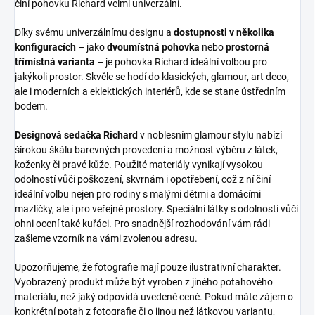
činí pohovku Richard velmi univerzální.
Díky svému univerzálnímu designu a
dostupnosti v několika
konfiguracích
– jako
dvoumístná pohovka
nebo
prostorná
třímístná varianta
– je pohovka Richard ideální volbou pro
jakýkoli prostor. Skvěle se hodí do klasických, glamour, art deco,
ale i moderních a eklektických interiérů, kde se stane ústředním
bodem.
Designová sedačka Richard
v noblesním glamour stylu nabízí
širokou škálu barevných provedení a možnost výběru z látek,
koženky či pravé kůže. Použité materiály vynikají vysokou
odolností vůči poškození, skvrnám i opotřebení, což z ní činí
ideální volbu nejen pro rodiny s malými dětmi a domácími
mazlíčky, ale i pro veřejné prostory. Speciální látky s odolností vůči
ohni ocení také kuřáci. Pro snadnější rozhodování vám rádi
zašleme vzorník na vámi zvolenou adresu.
Upozorňujeme, že fotografie mají pouze ilustrativní charakter.
Vyobrazený produkt může být vyroben z jiného potahového
materiálu, než jaký odpovídá uvedené ceně. Pokud máte zájem o
konkrétní potah z fotografie či o jinou než látkovou variantu,