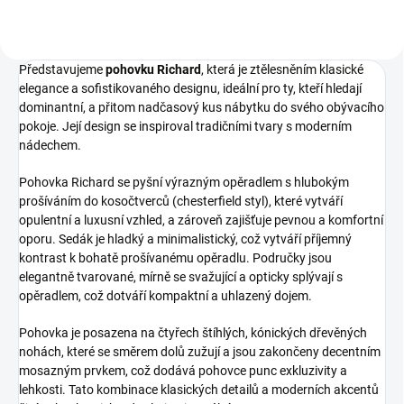
Představujeme
pohovku Richard
, která je ztělesněním klasické
elegance a sofistikovaného designu, ideální pro ty, kteří hledají
dominantní, a přitom nadčasový kus nábytku do svého obývacího
pokoje. Její design se inspiroval tradičními tvary s moderním
nádechem.
Pohovka Richard se pyšní výrazným opěradlem s hlubokým
prošíváním do kosočtverců (chesterfield styl), které vytváří
opulentní a luxusní vzhled, a zároveň zajišťuje pevnou a komfortní
oporu. Sedák je hladký a minimalistický, což vytváří příjemný
kontrast k bohatě prošívanému opěradlu. Područky jsou
elegantně tvarované, mírně se svažující a opticky splývají s
opěradlem, což dotváří kompaktní a uhlazený dojem.
Pohovka je posazena na čtyřech štíhlých, kónických dřevěných
nohách, které se směrem dolů zužují a jsou zakončeny decentním
mosazným prvkem, což dodává pohovce punc exkluzivity a
lehkosti. Tato kombinace klasických detailů a moderních akcentů