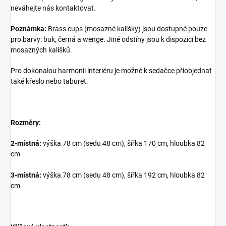
neváhejte nás kontaktovat.
Poznámka:
Brass cups (mosazné kalíšky) jsou dostupné pouze
pro barvy: buk, černá a wenge. Jiné odstíny jsou k dispozici bez
mosazných kalíšků.
Pro dokonalou harmonii interiéru je možné k sedačce přiobjednat
také křeslo nebo taburet.
Rozměry:
2-místná:
výška 78 cm (sedu 48 cm), šířka 170 cm, hloubka 82
cm
3-místná:
výška 78 cm (sedu 48 cm), šířka 192 cm, hloubka 82
cm