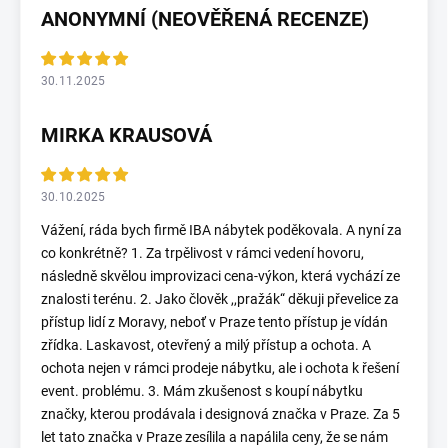
ANONYMNÍ (NEOVĚŘENÁ RECENZE)
30.11.2025
MIRKA KRAUSOVÁ
30.10.2025
Vážení, ráda bych firmě IBA nábytek poděkovala. A nyní za
co konkrétně? 1. Za trpělivost v rámci vedení hovoru,
následně skvělou improvizaci cena-výkon, která vychází ze
znalosti terénu. 2. Jako člověk ,,pražák“ děkuji převelice za
přístup lidí z Moravy, neboť v Praze tento přístup je vídán
zřídka. Laskavost, otevřený a milý přístup a ochota. A
ochota nejen v rámci prodeje nábytku, ale i ochota k řešení
event. problému. 3. Mám zkušenost s koupí nábytku
značky, kterou prodávala i designová značka v Praze. Za 5
let tato značka v Praze zesílila a napálila ceny, že se nám