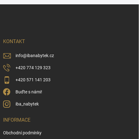
Z
á
p
a
t
í
KONTAKT
info
@
ibanabytek.cz
+420 774 129 323
+420 571 141 203
Buďte s námi!
iba_nabytek
INFORMACE
Obchodní podmínky