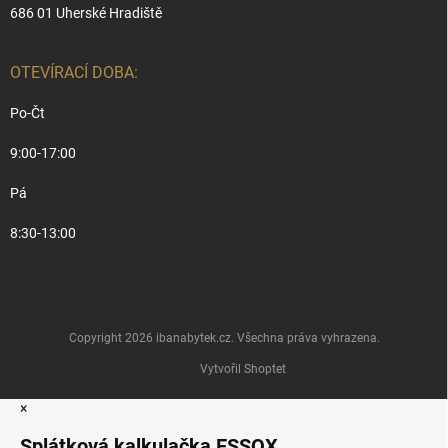
686 01 Uherské Hradiště
OTEVÍRACÍ DOBA:
Po-Čt
9:00-17:00
Pá
8:30-13:00
Copyright 2026
ibanabytek.cz
. Všechna práva vyhrazena.
Vytvořil Shoptet
×
Splátková kalkulačka ESSOX