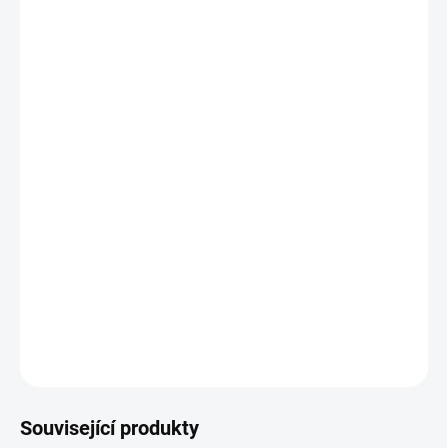
POTAH
POČET MÍST
−
+
Přidat do košíku
Elegantní glamour design
Široká paleta barev a odstínů
Extrémně odolné potahové materiály
Precizní a prvotřídní zpracování
DETAILNÍ INFORMACE
ZEPTAT SE
HLÍDAT
Související produkty