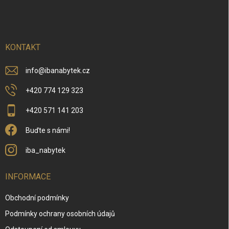
á
p
a
t
í
KONTAKT
info
@
ibanabytek.cz
+420 774 129 323
+420 571 141 203
Buďte s námi!
iba_nabytek
INFORMACE
Obchodní podmínky
Podmínky ochrany osobních údajů