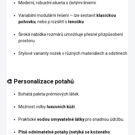
Moderní, robustní silueta s čistými liniemi.
Variabilní modulární řešení — lze sestavit
klasickou
pohovku
, nebo ji rozšířit o
lenošku
.
Široká nabídka rozměrů umožňuje přesné přizpůsobení
prostoru.
Stylové varianty nožek v různých materiálech a odstínech.
🎨
Personalizace potahů
Bohatá paleta prémiových látek.
Možnost volby
luxusních kůží
.
Praktické
vodou omyvatelné látky
pro snadnou údržbu.
Plně odnímatelné potahy (netýká se koženého