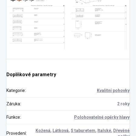
Doplňkové parametry
Kategorie
:
Kvalitní pohovky
Záruka
:
2 roky
Funkce
:
Polohovatelné opěrky hlavy
Kožená
,
Látková
,
S taburetem
,
Italské
,
Dřevěné
Provedení
: