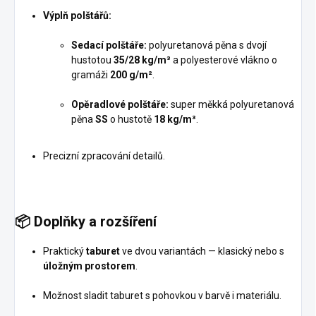
Výplň polštářů:
Sedací polštáře:
polyuretanová pěna s dvojí
hustotou
35/28 kg/m³
a polyesterové vlákno o
gramáži
200 g/m²
.
Opěradlové polštáře:
super měkká polyuretanová
pěna
SS
o hustotě
18 kg/m³
.
Precizní zpracování detailů.
📦
Doplňky a rozšíření
Praktický
taburet
ve dvou variantách — klasický nebo s
úložným prostorem
.
Možnost sladit taburet s pohovkou v barvě i materiálu.