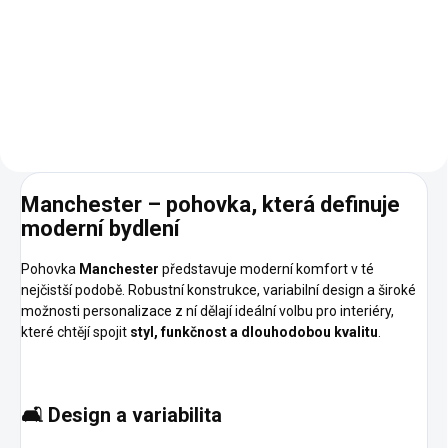
možnosti personalizace
Polohovatelné opěrky hlavy pro
větší komfort Kombinace s
lenoškou nebo jako klasická
pohovka Výběr z prémiových
látek a...
Manchester
–
pohovka,
která
definuje
moderní
bydlení
Pohovka
Manchester
představuje moderní komfort v té
nejčistší podobě. Robustní konstrukce, variabilní design a široké
možnosti personalizace z ní dělají ideální volbu pro interiéry,
které chtějí spojit
styl, funkčnost a dlouhodobou kvalitu
.
🛋️
Design a variabilita