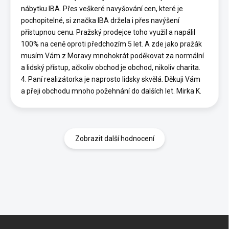
nábytku IBA. Přes veškeré navyšování cen, které je
pochopitelné, si značka IBA držela i přes navýšení
přístupnou cenu. Pražský prodejce toho využil a napálil
100% na ceně oproti předchozím 5 let. A zde jako pražák
musím Vám z Moravy mnohokrát poděkovat za normální
a lidský přístup, ačkoliv obchod je obchod, nikoliv charita.
4. Paní realizátorka je naprosto lidsky skvělá. Děkuji Vám
a přeji obchodu mnoho požehnání do dalších let. Mirka K.
Zobrazit další hodnocení
Z