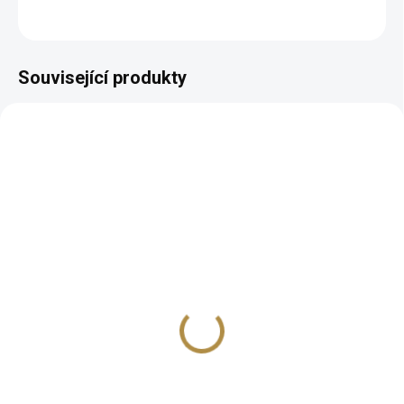
ZEPTAT SE
HLÍDAT
Související produkty
BEZ KOMPROMISŮ
ZDARMA
Italská sedací souprava
Manchester
82 847 Kč
od
Detail
Prvotřídní kvalita Bohaté