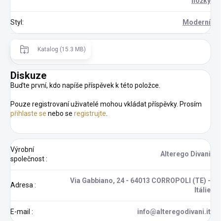
nožky
Styl
:
Moderní
Katalog (15.3 MB)
Diskuze
Buďte první, kdo napíše příspěvek k této položce.
Pouze registrovaní uživatelé mohou vkládat příspěvky. Prosím
přihlaste se
nebo se
registrujte
.
Výrobní
Alterego Divani
společnost
:
Via Gabbiano, 24 - 64013 CORROPOLI (TE) -
Adresa
:
Itálie
E-mail
:
info@alteregodivani.it