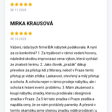
30.11.2025
MIRKA KRAUSOVÁ
30.10.2025
Vážení, ráda bych firmě IBA nábytek poděkovala. A nyní
za co konkrétně? 1. Za trpělivost v rámci vedení hovoru,
následně skvělou improvizaci cena-výkon, která vychází
ze znalosti terénu. 2. Jako člověk ,,pražák“ děkuji
převelice za přístup lidí z Moravy, neboť v Praze tento
přístup je vídán zřídka. Laskavost, otevřený a milý přístup
a ochota. A ochota nejen v rámci prodeje nábytku, ale i
ochota k řešení event. problému. 3. Mám zkušenost s
koupí nábytku značky, kterou prodávala i designová
značka v Praze. Za 5 let tato značka v Praze zesílila a
napálila ceny, že se nám protáčely panenky. A přesně v
tomto okamžiku jsme stejnou značku viděli prodávat i u