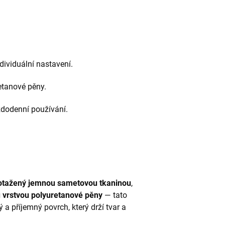
dividuální nastavení.
etanové pěny.
ždodenní používání.
potažený jemnou sametovou tkaninou
,
 vrstvou polyuretanové pěny
— tato
 a příjemný povrch, který drží tvar a