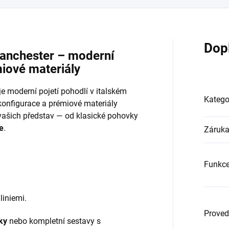
Dop
Manchester – moderní
miové materiály
e moderní pojetí pohodlí v italském
Katego
 konfigurace a prémiové materiály
 vašich představ — od klasické pohovky
e
.
Záruk
Funkc
liniemi.
Proved
ky
nebo kompletní sestavy s