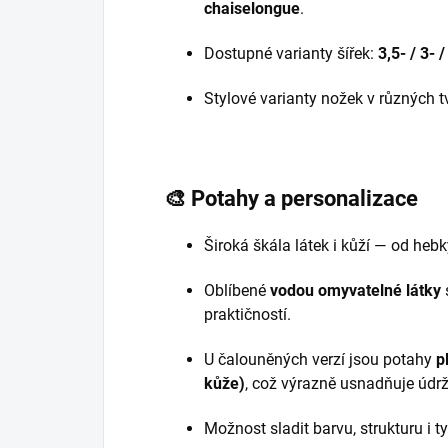
chaiselongue
.
Dostupné varianty šířek:
3,5‑ / 3‑ 
Stylové varianty nožek v různých t
🎨
Potahy a personalizace
Široká škála látek i kůží — od hebk
Oblíbené
vodou omyvatelné látky
praktičností.
U čalouněných verzí jsou potahy
p
kůže)
, což výrazně usnadňuje údr
Možnost sladit barvu, strukturu i t