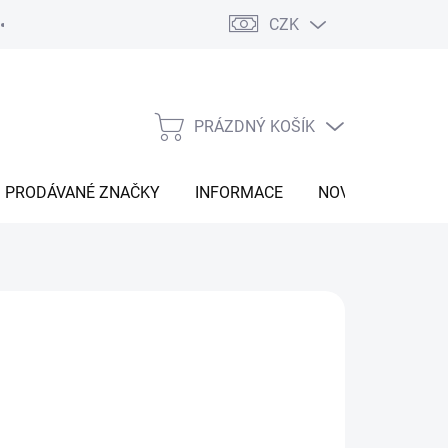
CZK
Vrácení zboží
Moje objednávka
Náš příběh
Kontakt
PRÁZDNÝ KOŠÍK
NÁKUPNÍ
KOŠÍK
PRODÁVANÉ ZNAČKY
INFORMACE
NOVINKY