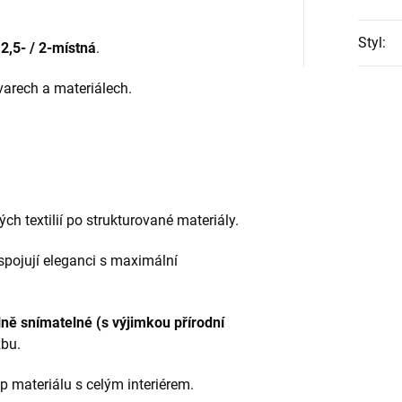
Styl
:
/ 2,5‑ / 2‑místná
.
varech a materiálech.
ých textilií po strukturované materiály.
spojují eleganci s maximální
lně snímatelné (s
výjimkou přírodní
žbu.
yp materiálu s celým interiérem.