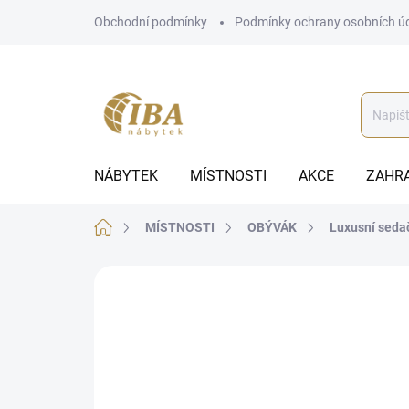
Přejít
Obchodní podmínky
Podmínky ochrany osobních ú
na
obsah
NÁBYTEK
MÍSTNOSTI
AKCE
ZAHR
Domů
MÍSTNOSTI
OBÝVÁK
Luxusní seda
ZNAČKA:
ALTEREGO DIVANI
BEZ KOMPROMISŮ