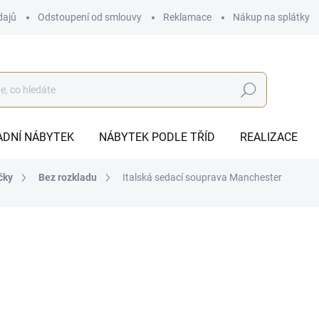
dajů
Odstoupení od smlouvy
Reklamace
Nákup na splátky
Hledat
ADNÍ NÁBYTEK
NÁBYTEK PODLE TŘÍD
REALIZACE
čky
Bez rozkladu
Italská sedací souprava Manchester
od
82 847 Kč
ZDARMA
od
68 468,60 Kč
bez DPH
Měrná
ZVOLTE VARIANTU