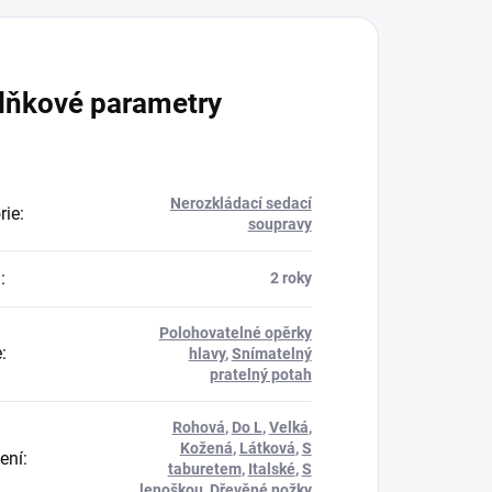
lňkové parametry
Nerozkládací sedací
rie
:
soupravy
a
:
2 roky
Polohovatelné opěrky
e
:
hlavy
,
Snímatelný
pratelný potah
Rohová
,
Do L
,
Velká
,
Kožená
,
Látková
,
S
ení
:
taburetem
,
Italské
,
S
lenoškou
,
Dřevěné nožky