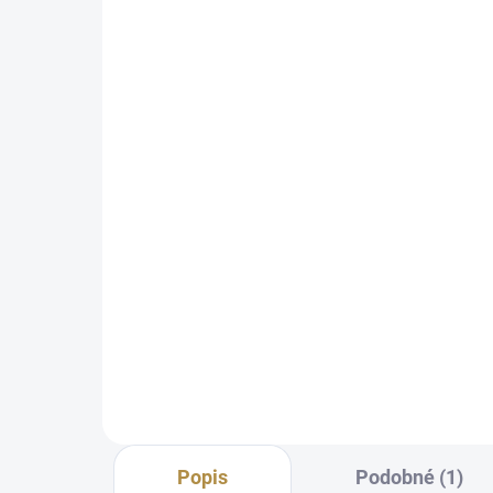
Italská pohovka
Manchester
42 929 Kč
od
Detail
Prvotřídní kvalita Bohaté
možnosti personalizace
Polohovatelné opěrky hlavy pro
větší komfort Kombinace s
lenoškou nebo jako klasická
pohovka Výběr z prémiových
látek a...
Popis
Podobné (1)