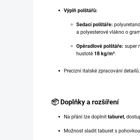
Výplň polštářů:
Sedací polštáře:
polyuretano
a polyesterové vlákno o gra
Opěradlové polštáře:
super 
hustotě
18 kg/m³
.
Precizní italské zpracování detailů.
📦
Doplňky a rozšíření
Na přání lze doplnit
taburet
, dostu
Možnost sladit taburet s pohovkou 