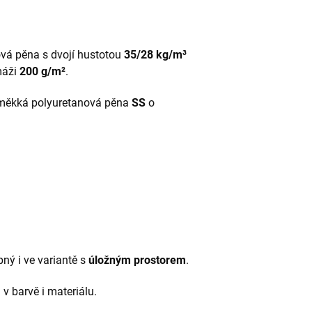
vá pěna s dvojí hustotou
35/28 kg/m³
máži
200 g/m²
.
měkká polyuretanová pěna
SS
o
pný i ve variantě s
úložným prostorem
.
v barvě i materiálu.