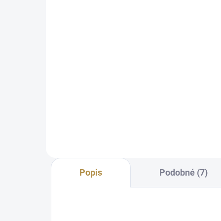
Italská sedací souprava
Tokyo
90 966 Kč
od
Detail
Prvotřídní kvalita Bohaté
možnosti personalizace
Polohovatelné opěrky hlavy pro
větší komfort Kombinace s
lenoškou nebo jako klasická
pohovka Výběr z prémiových
látek a...
Popis
Podobné (7)