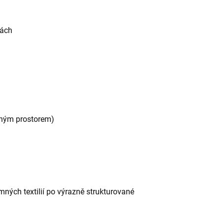
tách
ožným prostorem)
emných textilií po výrazně strukturované