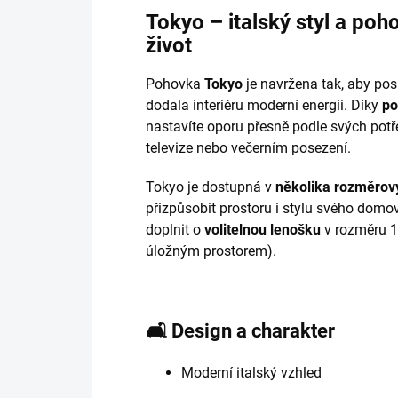
Tokyo
–
italský
styl
a
poho
život
Pohovka
Tokyo
je navržena tak, aby po
dodala interiéru moderní energii. Díky
po
nastavíte oporu přesně podle svých potře
televize nebo večerním posezení.
Tokyo je dostupná v
několika rozměrov
přizpůsobit prostoru i stylu svého domova
doplnit o
volitelnou lenošku
v rozměru 
úložným prostorem).
🛋️
Design a charakter
Moderní italský vzhled