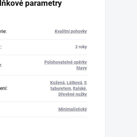
lňkové parametry
rie
:
Kvalitní pohovky
a
:
2 roky
Polohovatelné opěrky
e
:
hlavy
Kožená
,
Látková
,
S
ení
:
taburetem
,
Italské
,
Dřevěné nožky
Minimalistický