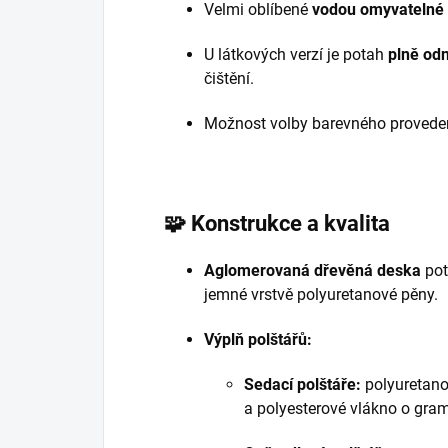
Velmi oblíbené
vodou omyvatelné 
U látkových verzí je potah
plně od
čištění.
Možnost volby barevného provedení
🧩
Konstrukce a kvalita
Aglomerovaná dřevěná deska
pot
jemné vrstvě polyuretanové pěny.
Výplň polštářů:
Sedací polštáře:
polyuretano
a polyesterové vlákno o gra