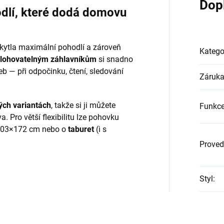
Dop
dlí,
které
dodá
domovu
skytla maximální pohodlí a zároveň
Katego
lohovatelným záhlavníkům
si snadno
b — při odpočinku, čtení, sledování
Záruk
ých variantách
, takže si ji můžete
Funkc
. Pro větší flexibilitu lze pohovku
103×172 cm nebo o
taburet
(i s
Proved
Styl
: