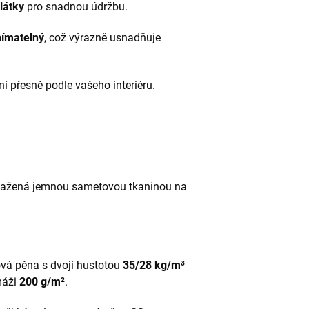
látky
pro snadnou údržbu.
nímatelný
, což výrazně usnadňuje
 přesně podle vašeho interiéru.
ažená jemnou sametovou tkaninou na
vá pěna s dvojí hustotou
35/28 kg/m³
máži
200 g/m²
.