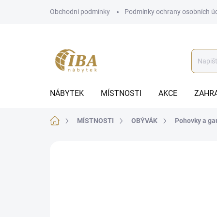
Přejít
Obchodní podmínky
Podmínky ochrany osobních ú
na
obsah
NÁBYTEK
MÍSTNOSTI
AKCE
ZAHR
Domů
MÍSTNOSTI
OBÝVÁK
Pohovky a ga
ZNAČKA:
ALTEREGO DIVANI
BEZ KOMPROMISŮ