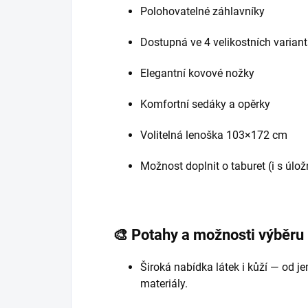
Polohovatelné záhlavníky
Dostupná ve 4 velikostních varian
Elegantní kovové nožky
Komfortní sedáky a opěrky
Volitelná lenoška 103×172 cm
Možnost doplnit o taburet (i s úl
🎨
Potahy a možnosti výběru
Široká nabídka látek i kůží — od j
materiály.