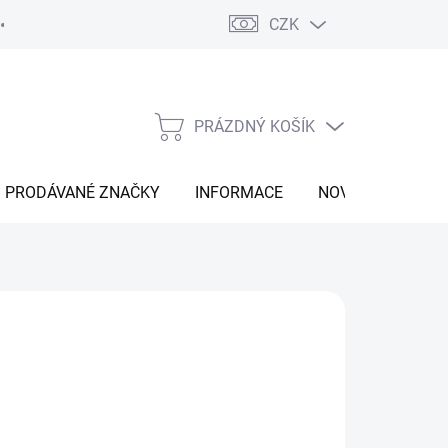
CZK
Vrácení zboží
Moje objednávka
Náš příběh
Kontakt
PRÁZDNÝ KOŠÍK
NÁKUPNÍ
KOŠÍK
PRODÁVANÉ ZNAČKY
INFORMACE
NOVINKY