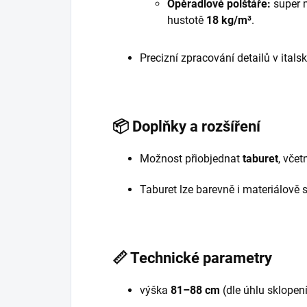
Opěradlové polštáře:
super 
hustotě
18 kg/m³
.
Precizní zpracování detailů v itals
📦
Doplňky a rozšíření
Možnost přiobjednat
taburet
, včet
Taburet lze barevně i materiálově 
📏
Technické parametry
výška
81–88 cm
(dle úhlu sklopen