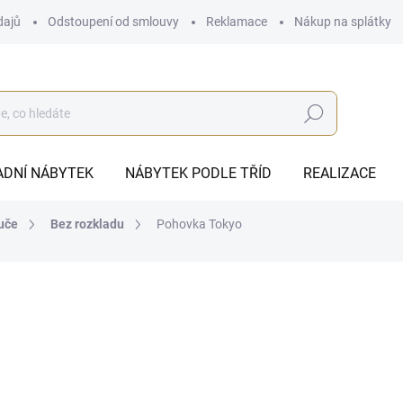
dajů
Odstoupení od smlouvy
Reklamace
Nákup na splátky
Hledat
ADNÍ NÁBYTEK
NÁBYTEK PODLE TŘÍD
REALIZACE
uče
Bez rozkladu
Pohovka Tokyo
od
45 374 Kč
ZDARMA
od
37 499,17 Kč
bez DPH
Měrná
ZVOLTE VARIANTU