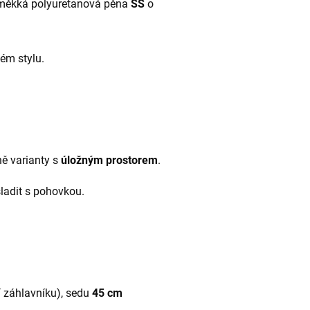
měkká polyuretanová pěna
SS
o
kém stylu.
ně varianty s
úložným prostorem
.
sladit s pohovkou.
í záhlavníku), sedu
45 cm