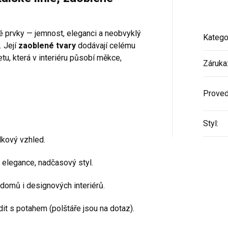
é prvky — jemnost, eleganci a neobvyklý
Katego
. Její
zaoblené tvary
dodávají celému
tu, která v interiéru působí měkce,
Záruka
Proved
Styl
:
lkový vzhled.
á elegance, nadčasový styl.
domů i designových interiérů.
it s potahem (polštáře jsou na dotaz).