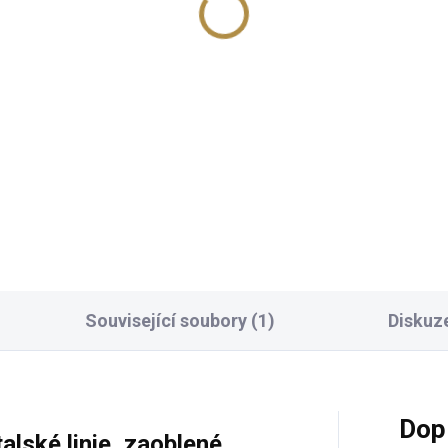
Související soubory (1)
Diskuz
Dop
alské linie, zaoblené