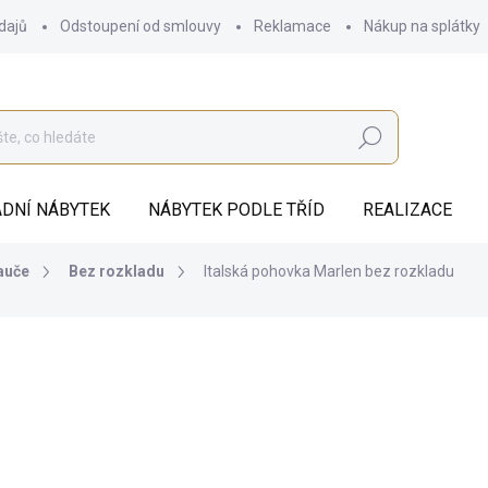
dajů
Odstoupení od smlouvy
Reklamace
Nákup na splátky
Hledat
DNÍ NÁBYTEK
NÁBYTEK PODLE TŘÍD
REALIZACE
auče
Bez rozkladu
Italská pohovka Marlen bez rozkladu
od
41 477 Kč
ZDARMA
od
34 278,51 Kč
bez DPH
Měrná
ZVOLTE VARIANTU