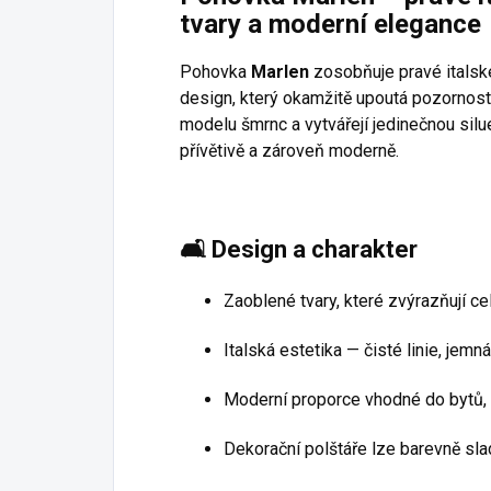
tvary a moderní elegance
Pohovka
Marlen
zosobňuje pravé italsk
design, který okamžitě upoutá pozornost
modelu šmrnc a vytvářejí jedinečnou silue
přívětivě a zároveň moderně.
🛋️
Design a charakter
Zaoblené tvary, které zvýrazňují ce
Italská estetika — čisté linie, jemn
Moderní proporce vhodné do bytů, 
Dekorační polštáře lze barevně slad