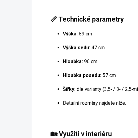
📏
Technické parametry
Výška:
89 cm
Výška sedu:
47 cm
Hloubka:
96 cm
Hloubka posedu:
57 cm
Šířky:
dle varianty (3,5‑ / 3‑ / 2,5‑m
Detailní rozměry najdete níže.
🏡
Využití v interiéru