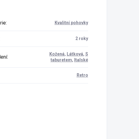
rie
:
Kvalitní pohovky
:
2 roky
Kožená
,
Látková
,
S
ení
:
taburetem
,
Italské
Retro