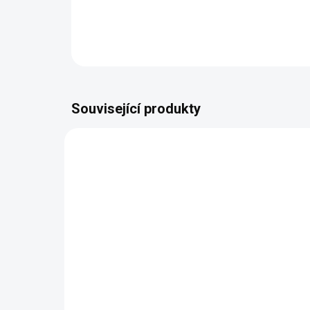
Související produkty
BEZ KOMPROMISŮ
ZDARMA
Italská pohovka Marlen s