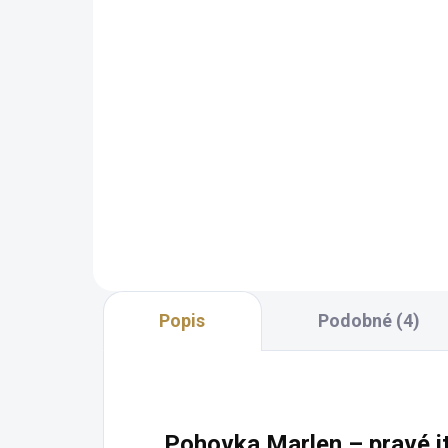
rozkládáním
48 080 Kč
od
Detail
Prvotřídní kvalita Mechanismus
na každodenní spaní Bohaté
možnosti personalizace Výběr z
prémiových látek a přírodních
kůží Vodou omyvatelné látky a
odnímatelné potahy pro...
Popis
Podobné (4)
Pohovka Marlen – pravé it