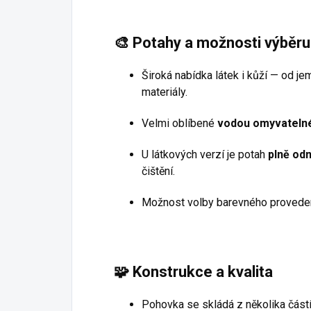
🎨
Potahy a možnosti výběru
Široká nabídka látek i kůží — od je
materiály.
Velmi oblíbené
vodou omyvatelné
U látkových verzí je potah
plně od
čištění.
Možnost volby barevného provedení
🧩
Konstrukce a kvalita
Pohovka se skládá z několika část