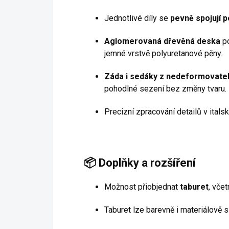
Jednotlivé díly se
pevně spojují 
Aglomerovaná dřevěná deska
po
jemné vrstvě polyuretanové pěny.
Záda i sedáky z nedeformovate
pohodlné sezení bez změny tvaru.
Precizní zpracování detailů v itals
📦
Doplňky a rozšíření
Možnost přiobjednat
taburet
, vče
Taburet lze barevně i materiálově s