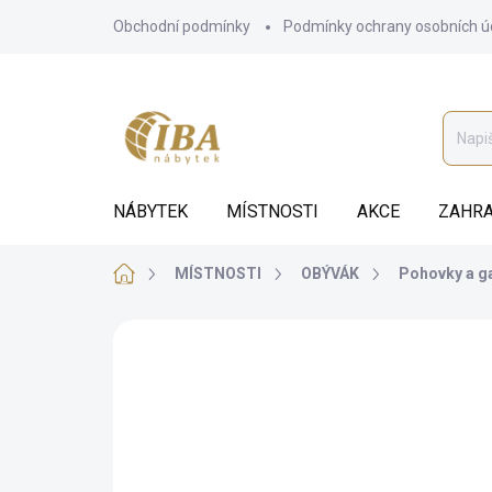
Přejít
Obchodní podmínky
Podmínky ochrany osobních ú
na
obsah
NÁBYTEK
MÍSTNOSTI
AKCE
ZAHRA
Domů
MÍSTNOSTI
OBÝVÁK
Pohovky a g
ZNAČKA:
ALTEREGO DIVANI
BEZ KOMPROMISŮ