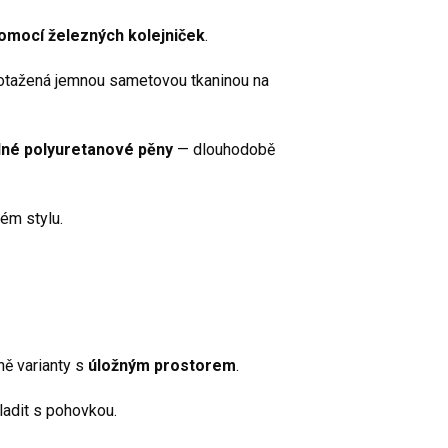
pomocí železných kolejniček
.
tažená jemnou sametovou tkaninou na
lné polyuretanové pěny
— dlouhodobě
kém stylu.
tně varianty s
úložným prostorem
.
ladit s pohovkou.