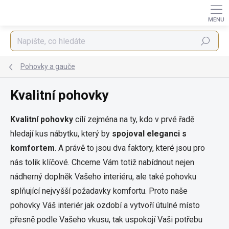
Přejít
na
obsah
Hledat
Pohovky a gauče
Kvalitní pohovky
Kvalitní pohovky
cílí zejména na ty, kdo v prvé řadě
hledají kus nábytku, který by
spojoval eleganci s
komfortem
. A právě to jsou dva faktory, které jsou pro
nás tolik klíčové. Chceme Vám totiž nabídnout nejen
nádherný doplněk Vašeho interiéru, ale také pohovku
splňující nejvyšší požadavky komfortu. Proto naše
pohovky Váš interiér jak ozdobí a vytvoří útulné místo
přesně podle Vašeho vkusu, tak uspokojí Vaši potřebu