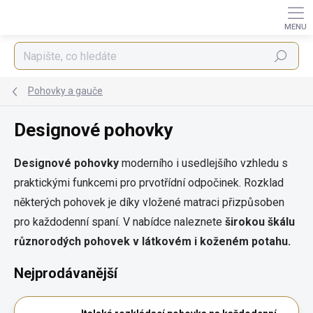
Přejít
na
obsah
Hledat
Pohovky a gauče
Designové pohovky
Designové pohovky
moderního i usedlejšího vzhledu s
praktickými funkcemi pro prvotřídní odpočinek. Rozklad
některých pohovek je díky vložené matraci přizpůsoben
pro každodenní spaní. V nabídce naleznete
širokou škálu
různorodých pohovek v látkovém i koženém potahu.
Nejprodávanější