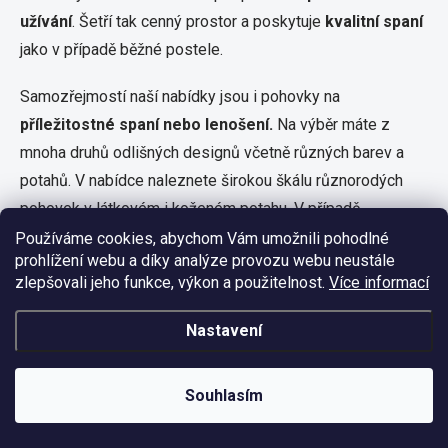
k
y
užívání
. Šetří tak cenný prostor a poskytuje
kvalitní spaní
v
jako v případě běžné postele.
ý
p
i
Samozřejmostí naší nabídky jsou i pohovky na
s
příležitostné spaní nebo lenošení.
Na výběr máte z
u
mnoha druhů odlišných designů včetně různých barev a
potahů. V nabídce naleznete širokou škálu různorodých
pohovek v látkovém i koženém potahu. V případě
některých látkových pohovek je zde funkce
plně nebo
Používáme cookies, abychom Vám umožnili pohodlné
prohlížení webu a díky analýze provozu webu neustále
částečně odnímatelného látkového potahu
pro lepší
zlepšovali jeho funkce, výkon a použitelnost.
Více informací
čištění.
Látky mohou být odolné vůči nečistotám a
dokonce v některých případech vůči žáru.
Nastavení
Doporučujeme navštívit také naše další kategorie:
Italské
sedačky
,
Rozkládací sedačky na každodenní spaní
,
Designová
Souhlasím
křesla
,
Moderní postele do ložnice
, nebo
Zámecký nábytek