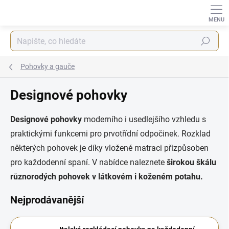
Přejít
na
obsah
Hledat
Pohovky a gauče
Designové pohovky
Designové pohovky
moderního i usedlejšího vzhledu s
praktickými funkcemi pro prvotřídní odpočinek. Rozklad
některých pohovek je díky vložené matraci přizpůsoben
pro každodenní spaní. V nabídce naleznete
širokou škálu
různorodých pohovek v látkovém i koženém potahu.
Nejprodávanější