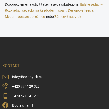
Doporučujeme navštívit také naše další kategorie:
Italské sedačky
,
Rozkládací sedačky na každodenní spaní
,
Designová křesla
,
Moderní postele do ložnice
, nebo
Zámecký nábytek
Z
á
p
a
t
í
KONTAKT
info
@
ibanabytek.cz
+420 774 129 323
+420 571 141 203
Buďte s námi!