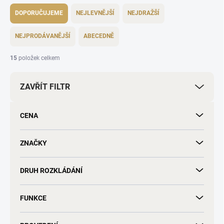
Ř
a
DOPORUČUJEME
NEJLEVNĚJŠÍ
NEJDRAŽŠÍ
z
e
NEJPRODÁVANĚJŠÍ
ABECEDNĚ
n
í
15
položek celkem
p
r
ZAVŘÍT FILTR
o
d
u
CENA
k
t
ů
ZNAČKY
DRUH ROZKLÁDÁNÍ
FUNKCE