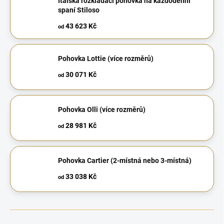
Italská rozkládací pohovka na každodenní
spaní Stiloso
43 623 Kč
od
Pohovka Lottie (více rozměrů)
30 071 Kč
od
Pohovka Olli (více rozměrů)
28 981 Kč
od
Pohovka Cartier (2-místná nebo 3-místná)
33 038 Kč
od