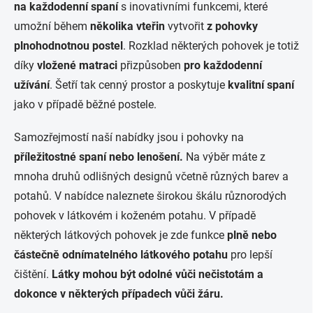
c
na každodenní spaní
s inovativními funkcemi, které
í
umožní během
několika vteřin
vytvořit
z
pohovky
p
r
plnohodnotnou postel
. Rozklad některých pohovek je totiž
v
díky
vložené matraci
přizpůsoben
pro každodenní
k
y
užívání
. Šetří tak cenný prostor a poskytuje
kvalitní spaní
v
jako v případě běžné postele.
ý
p
i
Samozřejmostí naší nabídky jsou i pohovky na
s
příležitostné spaní nebo lenošení.
Na výběr máte z
u
mnoha druhů odlišných designů včetně různých barev a
potahů. V nabídce naleznete širokou škálu různorodých
pohovek v látkovém i koženém potahu. V případě
některých látkových pohovek je zde funkce
plně nebo
částečně odnímatelného látkového potahu
pro lepší
čištění.
Látky mohou být odolné vůči nečistotám a
dokonce v některých případech vůči žáru.