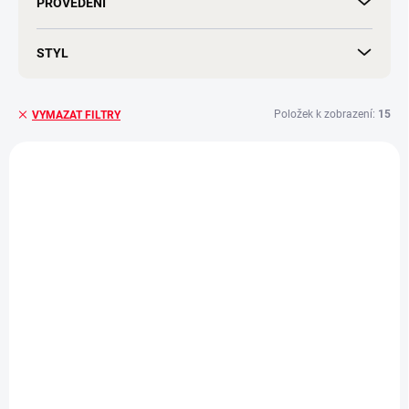
PROVEDENÍ
STYL
Položek k zobrazení:
15
VYMAZAT FILTRY
V
ý
BEZ KOMPROMISŮ
p
i
ZDARMA
s
p
r
o
d
u
k
t
ů