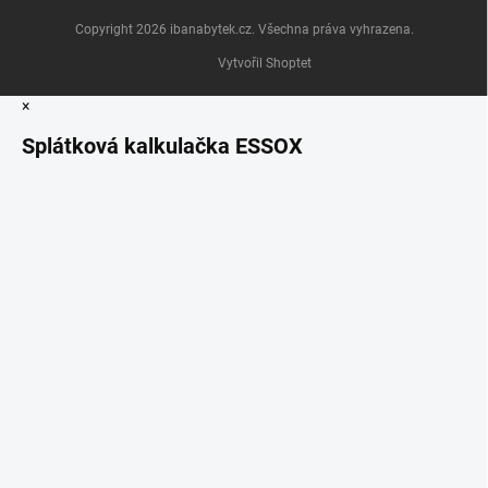
Copyright 2026
ibanabytek.cz
. Všechna práva vyhrazena.
Vytvořil Shoptet
×
Splátková kalkulačka ESSOX