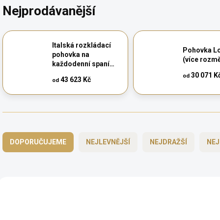
Nejprodávanější
Italská rozkládací
Pohovka Lo
pohovka na
(více rozm
každodenní spaní
Stiloso
30 071 K
od
43 623 Kč
od
Ř
a
DOPORUČUJEME
NEJLEVNĚJŠÍ
NEJDRAŽŠÍ
NEJ
z
e
n
í
V
p
ý
BEZ KOMPROMISŮ
BEZ KOMPROMISŮ
r
p
o
i