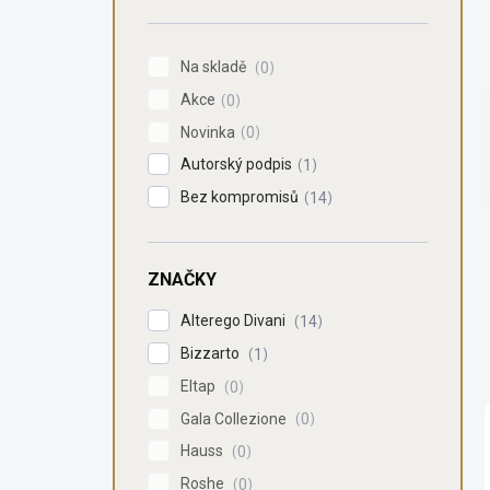
n
í
p
Na skladě
0
a
Akce
n
0
e
Novinka
0
l
Autorský podpis
1
Bez kompromisů
14
ZNAČKY
Alterego Divani
14
Bizzarto
1
Eltap
0
Gala Collezione
0
Hauss
0
Roshe
0