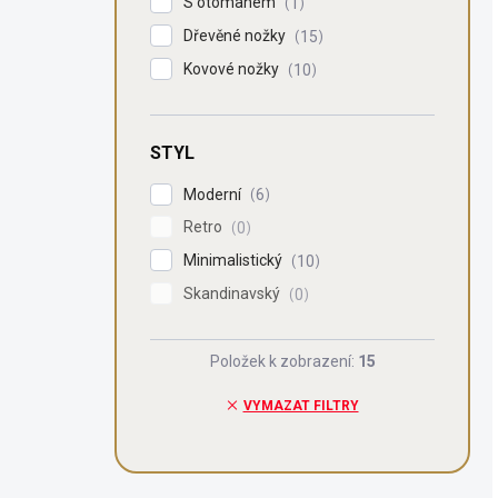
S otomanem
1
Dřevěné nožky
15
Kovové nožky
10
STYL
Moderní
6
Retro
0
Minimalistický
10
Skandinavský
0
Položek k zobrazení:
15
VYMAZAT FILTRY