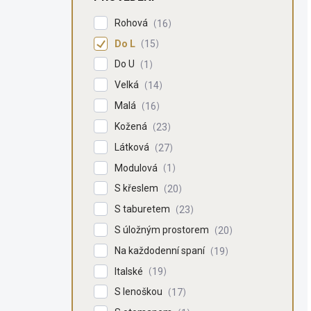
Rohová
16
Do L
15
Do U
1
Velká
14
Malá
16
Kožená
23
Látková
27
Modulová
1
S křeslem
20
S taburetem
23
S úložným prostorem
20
Na každodenní spaní
19
Italské
19
S lenoškou
17