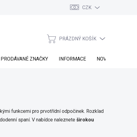
CZK
Vrácení zboží
Moje objednávka
Náš příběh
Kontakt
PRÁZDNÝ KOŠÍK
NÁKUPNÍ
KOŠÍK
PRODÁVANÉ ZNAČKY
INFORMACE
NOVINKY
ckými funkcemi pro prvotřídní odpočinek. Rozklad
ždodenní spaní. V nabídce naleznete
širokou