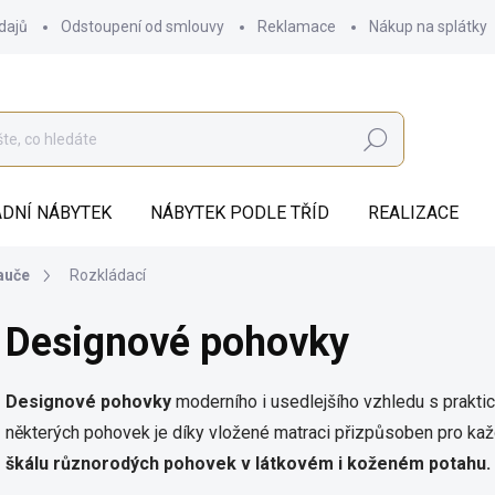
dajů
Odstoupení od smlouvy
Reklamace
Nákup na splátky
Hledat
DNÍ NÁBYTEK
NÁBYTEK PODLE TŘÍD
REALIZACE
auče
Rozkládací
Designové pohovky
Designové pohovky
moderního i usedlejšího vzhledu s prakti
některých pohovek je díky vložené matraci přizpůsoben pro ka
škálu různorodých pohovek v látkovém i koženém potahu.