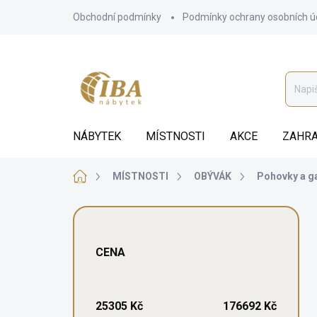
Přejít
Obchodní podmínky
Podmínky ochrany osobních ú
na
obsah
NÁBYTEK
MÍSTNOSTI
AKCE
ZAHRA
Domů
MÍSTNOSTI
OBÝVÁK
Pohovky a g
P
o
s
CENA
t
r
a
n
25305
Kč
176692
Kč