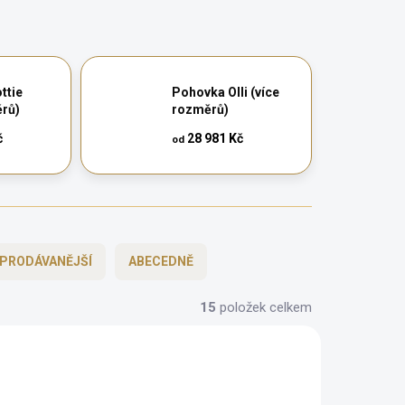
ttie
Pohovka Olli (více
ěrů)
rozměrů)
č
28 981 Kč
od
PRODÁVANĚJŠÍ
ABECEDNĚ
15
položek celkem
BEZ KOMPROMISŮ