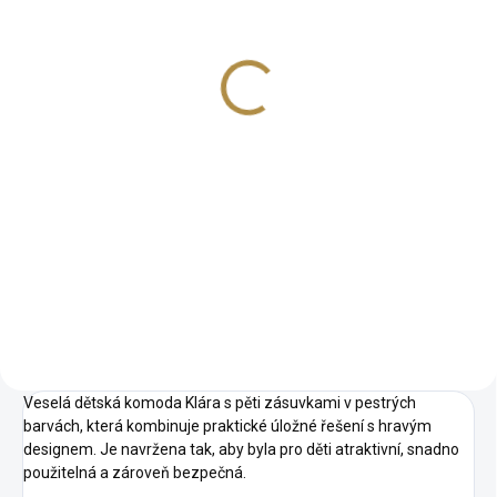
Komoda do dětského
pokoje Klára 4
1 357 Kč
−
+
Do košíku
Kvalitní provedení Krásný hravý
design Velký úložný prostor
Rozměry: šířka 505 x výška 920
x hloubka 460 mm.
Veselá dětská komoda Klára s pěti zásuvkami v pestrých
barvách, která kombinuje praktické úložné řešení s hravým
designem. Je navržena tak, aby byla pro děti atraktivní, snadno
použitelná a zároveň bezpečná.