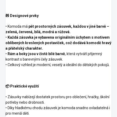
🧸 Designové prvky
• Komoda má
pět prostorných zásuvek, každou v jiné barvě –
zelená, červená, bílá, modrá a růžová.
•
Každá zásuvka je vybavena originálním úchytem s motivem
oblíbených kreslených postaviček, což dodává komodě hravý
a přátelský charakter.
•
Rám a boky jsou v čistě bílé barvě
, která vytváří příjemný
kontrast s barevnými čely zásuvek.
• Celkový vzhled je moderní, veselý a ideální do dětských pokojů.
📦 Praktické využití
• Zásuvky nabízejí dostatek prostoru pro oblečení, hračky, školní
potřeby nebo drobnosti.
• Díky hladkému chodu zásuvek je komoda snadno ovladatelná i
pro menší děti.