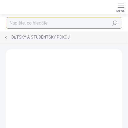
Přejít
na
obsah
Hledat
DĚTSKÝ A STUDENTSKÝ POKOJ
ZNAČKA:
IBA NÁBYTEK
AKCE