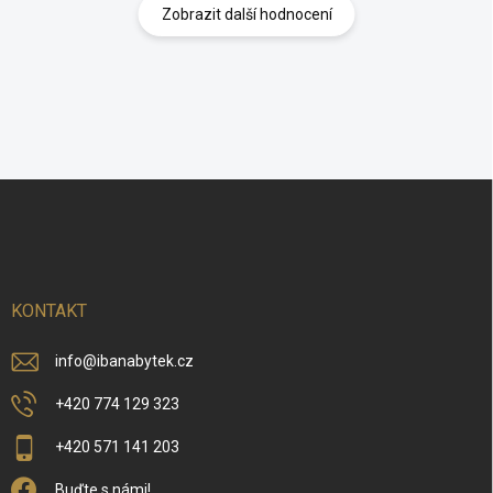
Zobrazit další hodnocení
Z
á
p
a
t
í
KONTAKT
info
@
ibanabytek.cz
+420 774 129 323
+420 571 141 203
Buďte s námi!