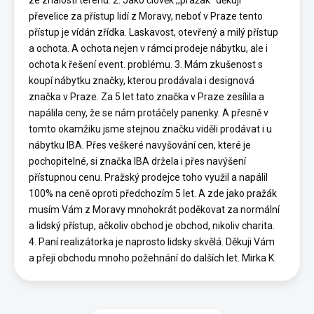
ze znalosti terénu. 2. Jako člověk ,,pražák“ děkuji
převelice za přístup lidí z Moravy, neboť v Praze tento
přístup je vídán zřídka. Laskavost, otevřený a milý přístup
a ochota. A ochota nejen v rámci prodeje nábytku, ale i
ochota k řešení event. problému. 3. Mám zkušenost s
koupí nábytku značky, kterou prodávala i designová
značka v Praze. Za 5 let tato značka v Praze zesílila a
napálila ceny, že se nám protáčely panenky. A přesně v
tomto okamžiku jsme stejnou značku viděli prodávat i u
nábytku IBA. Přes veškeré navyšování cen, které je
pochopitelné, si značka IBA držela i přes navýšení
přístupnou cenu. Pražský prodejce toho využil a napálil
100% na ceně oproti předchozím 5 let. A zde jako pražák
musím Vám z Moravy mnohokrát poděkovat za normální
a lidský přístup, ačkoliv obchod je obchod, nikoliv charita.
4. Paní realizátorka je naprosto lidsky skvělá. Děkuji Vám
a přeji obchodu mnoho požehnání do dalších let. Mirka K.