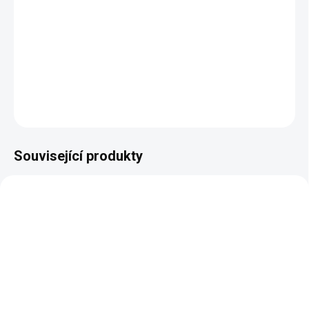
Půvabný barevný design
Velký úložný prostor
Rozměry: šířka 605 x výška 1070 x hloubka 460 mm.
DETAILNÍ INFORMACE
ZEPTAT SE
HLÍDAT
Související produkty
AKCE