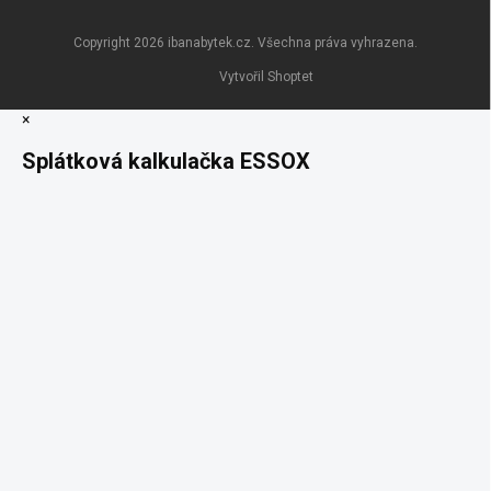
Copyright 2026
ibanabytek.cz
. Všechna práva vyhrazena.
Vytvořil Shoptet
×
Splátková kalkulačka ESSOX