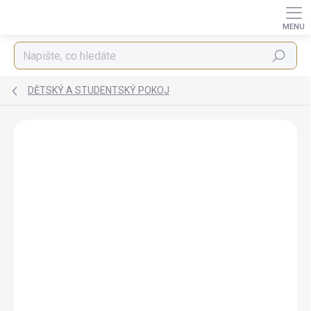
Přejít
na
obsah
Hledat
DĚTSKÝ A STUDENTSKÝ POKOJ
ZNAČKA:
IBA NÁBYTEK
AKCE