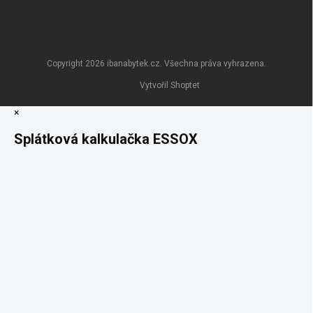
Copyright 2026
ibanabytek.cz
. Všechna práva vyhrazena.
Vytvořil Shoptet
×
Splátková kalkulačka ESSOX