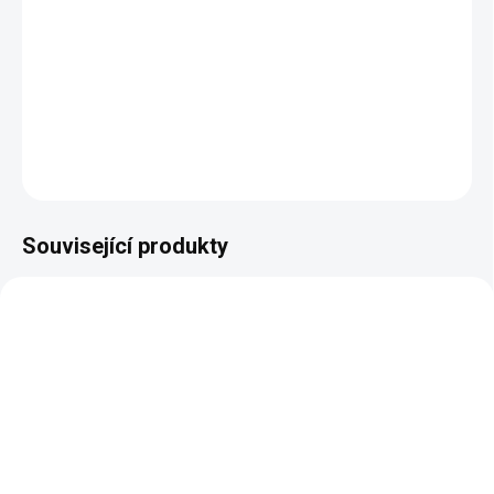
Krásný hravý design
Velký úložný prostor
Rozměry: šířka 505 x výška 920 x hloubka 460 mm.
DETAILNÍ INFORMACE
ZEPTAT SE
HLÍDAT
Související produkty
AKCE