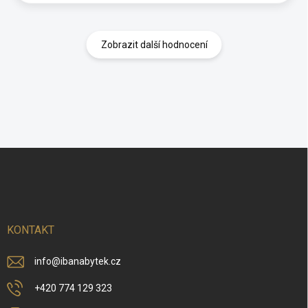
Zobrazit další hodnocení
Z
á
p
a
t
í
KONTAKT
info
@
ibanabytek.cz
+420 774 129 323