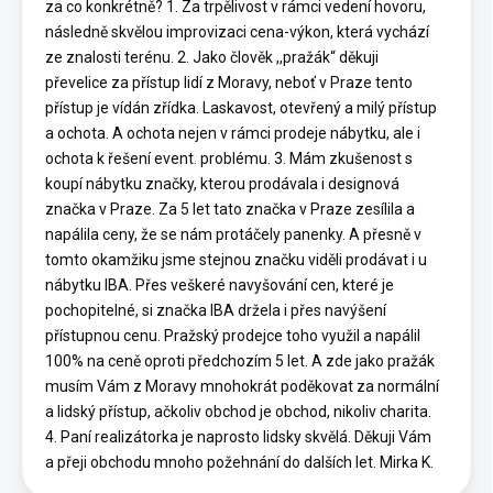
za co konkrétně? 1. Za trpělivost v rámci vedení hovoru,
následně skvělou improvizaci cena-výkon, která vychází
ze znalosti terénu. 2. Jako člověk ,,pražák“ děkuji
převelice za přístup lidí z Moravy, neboť v Praze tento
přístup je vídán zřídka. Laskavost, otevřený a milý přístup
a ochota. A ochota nejen v rámci prodeje nábytku, ale i
ochota k řešení event. problému. 3. Mám zkušenost s
koupí nábytku značky, kterou prodávala i designová
značka v Praze. Za 5 let tato značka v Praze zesílila a
napálila ceny, že se nám protáčely panenky. A přesně v
tomto okamžiku jsme stejnou značku viděli prodávat i u
nábytku IBA. Přes veškeré navyšování cen, které je
pochopitelné, si značka IBA držela i přes navýšení
přístupnou cenu. Pražský prodejce toho využil a napálil
100% na ceně oproti předchozím 5 let. A zde jako pražák
musím Vám z Moravy mnohokrát poděkovat za normální
a lidský přístup, ačkoliv obchod je obchod, nikoliv charita.
4. Paní realizátorka je naprosto lidsky skvělá. Děkuji Vám
a přeji obchodu mnoho požehnání do dalších let. Mirka K.