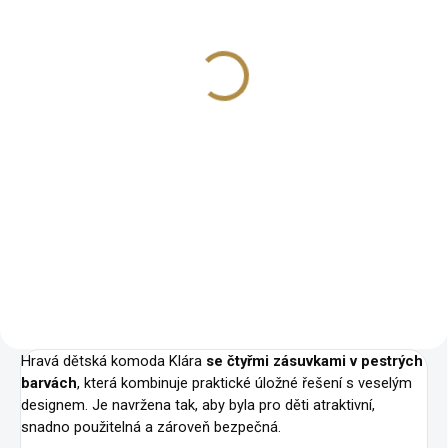
Komoda do dětského
pokoje Klára 5
2 525 Kč
−
+
Do košíku
Kvalitní provedení Půvabný
barevný design Velký úložný
prostor Rozměry: šířka 605 x
výška 1070 x hloubka 460 mm.
Hravá dětská komoda Klára
se čtyřmi zásuvkami
v pestrých
barvách
, která kombinuje praktické úložné řešení s veselým
designem. Je navržena tak, aby byla pro děti atraktivní,
snadno použitelná a zároveň bezpečná.