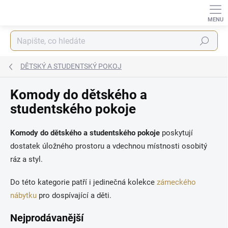
Přejít
na
obsah
Hledat
DĚTSKÝ A STUDENTSKÝ POKOJ
Komody do dětského a
studentského pokoje
Komody do dětského a studentského pokoje
poskytují
dostatek úložného prostoru a vdechnou místnosti osobitý
ráz a styl.
Do této kategorie patří i jedinečná kolekce
zámeckého
nábytku
pro dospívající a děti.
Nejprodávanější