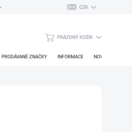
CZK
Vrácení zboží
Moje objednávka
Náš příběh
Kontakt
PRÁZDNÝ KOŠÍK
NÁKUPNÍ
KOŠÍK
PRODÁVANÉ ZNAČKY
INFORMACE
NOVINKY