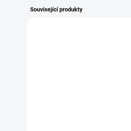
Související produkty
BEZ KOMPROMISŮ
ZDARMA
Dětská židle PARTUM
(různé barvy)
2 052 Kč
−
+
Do košíku