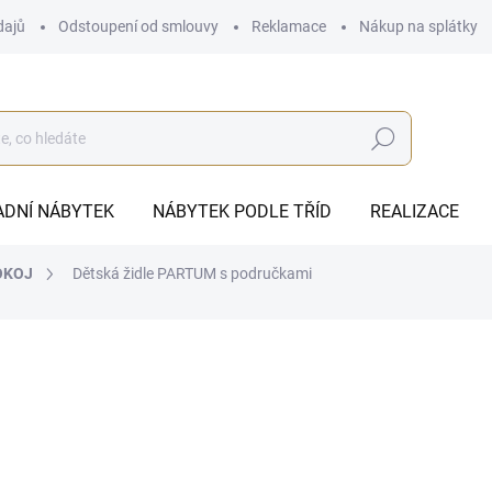
dajů
Odstoupení od smlouvy
Reklamace
Nákup na splátky
Hledat
ADNÍ NÁBYTEK
NÁBYTEK PODLE TŘÍD
REALIZACE
OKOJ
Dětská židle PARTUM s područkami
2 475 Kč
ZDARMA
2 045,45 Kč bez DPH
Měrná
DODÁME DO 8-10 TÝDNŮ