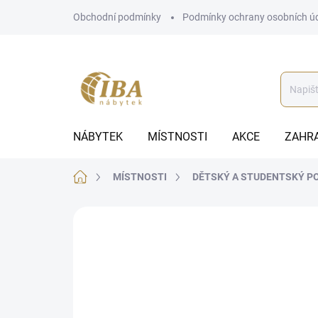
Přejít
Obchodní podmínky
Podmínky ochrany osobních ú
na
obsah
NÁBYTEK
MÍSTNOSTI
AKCE
ZAHR
Domů
MÍSTNOSTI
DĚTSKÝ A STUDENTSKÝ P
ZNAČKA:
IBA
BEZ KOMPROMISŮ