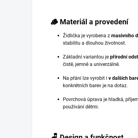
🪵
Materiál a provedení
Židlička je vyrobena z
masivního 
stabilitu a dlouhou životnost.
Základní variantou je
přírodní ods
čistě, jemně a univerzálně.
Na přání lze vyrobit i
v dalších ba
konkrétních barev je na dotaz.
Povrchová úprava je hladká, příj
používání dětmi.
🪑
Design a funkčnost