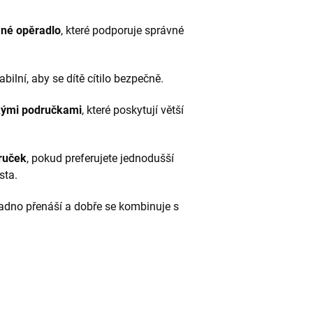
né opěradlo
, které podporuje správné
bilní, aby se dítě cítilo bezpečně.
kými područkami
, které poskytují větší
ruček
, pokud preferujete jednodušší
sta.
dno přenáší a dobře se kombinuje s