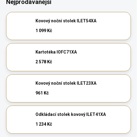
Nejprodávanější
Kovový noční stolek ILET54XA
1 099 Kč
Kartotéka IOFC71XA
2 578 Kč
Kovový noční stolek ILET23XA
961 Kč
Odkládací stolek kovový ILET41XA
1 234 Kč