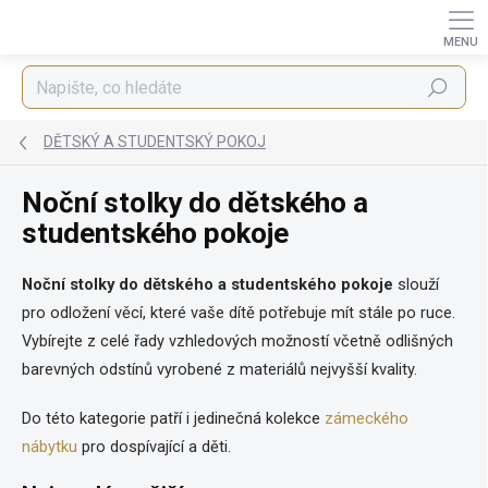
Přejít
na
obsah
Hledat
DĚTSKÝ A STUDENTSKÝ POKOJ
Noční stolky do dětského a
studentského pokoje
Noční stolky do dětského a studentského pokoje
slouží
pro odložení věcí, které vaše dítě potřebuje mít stále po ruce.
Vybírejte z celé řady
vzhledových možností včetně odlišných
barevných odstínů vyrobené z materiálů nejvyšší kvality.
Do této kategorie patří i jedinečná kolekce
zámeckého
nábytku
pro dospívající a děti.