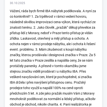
30.10.2025
Vážení, ráda bych firmě IBA nábytek poděkovala. A nyní za
co konkrétně? 1. Za trpělivost v rámci vedení hovoru,
následně skvělou improvizaci cena-výkon, která vychází ze
znalosti terénu. 2. Jako člověk ,,pražák“ děkuji převelice za
přístup lidí z Moravy, neboť v Praze tento přístup je vídán
zřídka. Laskavost, otevřený a milý přístup a ochota. A
ochota nejen v rámci prodeje nábytku, ale i ochota k řešení
event. problému. 3. Mám zkušenost s koupí nábytku
značky, kterou prodávala i designová značka v Praze. Za 5
let tato značka v Praze zesílila a napálila ceny, že se nám
protáčely panenky. A přesně v tomto okamžiku jsme
stejnou značku viděli prodávat i u nábytku IBA. Přes
veškeré navyšování cen, které je pochopitelné, si značka
IBA držela i přes navýšení přístupnou cenu. Pražský
prodejce toho využil a napálil 100% na ceně oproti
předchozím 5 let. A zde jako pražák musím Vám z Moravy
mnohokrát poděkovat za normální a lidský přístup, ačkoliv
obchod je obchod, nikoliv charita. 4. Paní realizátorka je