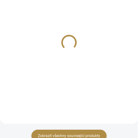
Dětská šatní skříň Young
Postel do dětského
Noah
pokoje Young Noah
41 992 Kč
20 077 Kč
od
Detail
Detail
Rozměry: hloubka 650 mm, šířka
Designová dětská postel Young
1235 mm, výška 2180 mm
Noah v nejrůznějších barevných
provedeních.
Zobrazit všechny související produkty