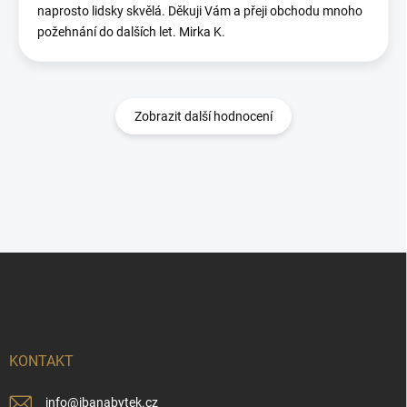
naprosto lidsky skvělá. Děkuji Vám a přeji obchodu mnoho
požehnání do dalších let. Mirka K.
Zobrazit další hodnocení
Z
á
p
a
t
í
KONTAKT
info
@
ibanabytek.cz