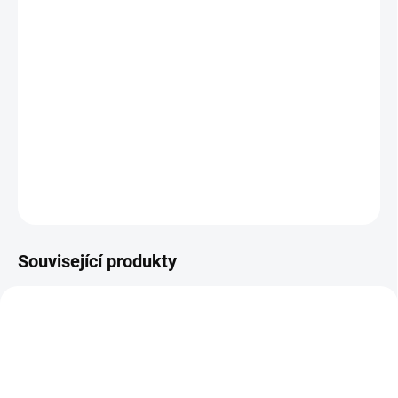
−
+
Přidat do košíku
Malý elegantní noční stolek Young Noah s jedním
šuplíkem v několika barevných provedeních.
DETAILNÍ INFORMACE
ZEPTAT SE
HLÍDAT
Související produkty
AUTORSKÝ PODPIS
AUTORSKÝ PODPIS
ZDARMA
ZDARMA