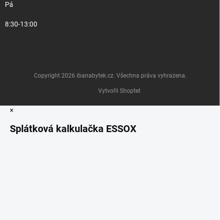
Pá
8:30-13:00
Copyright 2026
ibanabytek.cz
. Všechna práva vyhrazena.
Vytvořil Shoptet
×
Splátková kalkulačka ESSOX