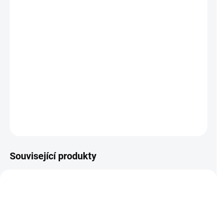
DESIGN ČELA
−
+
Přidat do košíku
Designová dětská postel Young Noah v nejrůznějších
barevných provedeních.
DETAILNÍ INFORMACE
ZEPTAT SE
HLÍDAT
Související produkty
AUTORSKÝ PODPIS
AUTORSKÝ PODPIS
ZDARMA
ZDARMA