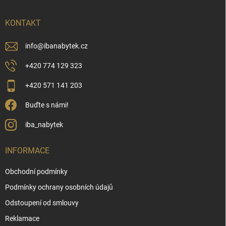
a
t
í
KONTAKT
info
@
ibanabytek.cz
+420 774 129 323
+420 571 141 203
Buďte s námi!
iba_nabytek
INFORMACE
Obchodní podmínky
Podmínky ochrany osobních údajů
Odstoupení od smlouvy
Reklamace