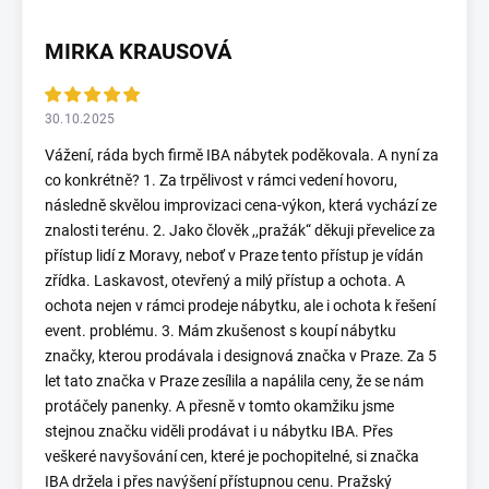
MIRKA KRAUSOVÁ
30.10.2025
Vážení, ráda bych firmě IBA nábytek poděkovala. A nyní za
co konkrétně? 1. Za trpělivost v rámci vedení hovoru,
následně skvělou improvizaci cena-výkon, která vychází ze
znalosti terénu. 2. Jako člověk ,,pražák“ děkuji převelice za
přístup lidí z Moravy, neboť v Praze tento přístup je vídán
zřídka. Laskavost, otevřený a milý přístup a ochota. A
ochota nejen v rámci prodeje nábytku, ale i ochota k řešení
event. problému. 3. Mám zkušenost s koupí nábytku
značky, kterou prodávala i designová značka v Praze. Za 5
let tato značka v Praze zesílila a napálila ceny, že se nám
protáčely panenky. A přesně v tomto okamžiku jsme
stejnou značku viděli prodávat i u nábytku IBA. Přes
veškeré navyšování cen, které je pochopitelné, si značka
IBA držela i přes navýšení přístupnou cenu. Pražský