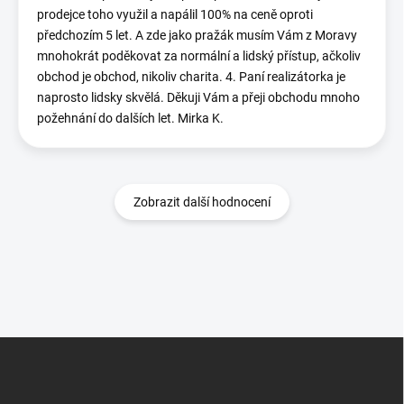
prodejce toho využil a napálil 100% na ceně oproti
předchozím 5 let. A zde jako pražák musím Vám z Moravy
mnohokrát poděkovat za normální a lidský přístup, ačkoliv
obchod je obchod, nikoliv charita. 4. Paní realizátorka je
naprosto lidsky skvělá. Děkuji Vám a přeji obchodu mnoho
požehnání do dalších let. Mirka K.
Zobrazit další hodnocení
Z
á
p