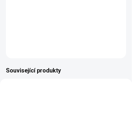
Rozměry:
šířka: 1160 mm, hloubka: 550 mm, výška: 800
mm
DETAILNÍ INFORMACE
ZEPTAT SE
HLÍDAT
Související produkty
AUTORSKÝ PODPIS
AUTORSKÝ PODPIS
ZDARMA
ZDARMA