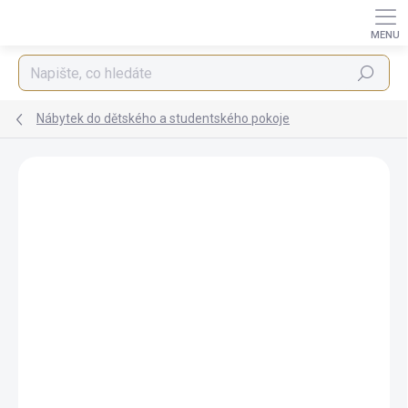
Přejít
na
obsah
Hledat
Nábytek do dětského a studentského pokoje
ZNAČKA:
IBA
AUTORSKÝ PODPIS
ZDARMA