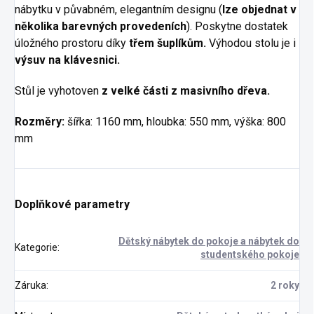
nábytku v půvabném, elegantním designu (
lze objednat v
několika barevných provedeních
). Poskytne dostatek
úložného prostoru díky
třem šuplíkům.
Výhodou stolu je i
výsuv na klávesnici.
Stůl je vyhotoven
z velké části z masivního dřeva.
Rozměry:
šířka: 1160 mm, hloubka: 550 mm, výška: 800
mm
Doplňkové parametry
Dětský nábytek do pokoje a nábytek do
Kategorie
:
studentského pokoje
Záruka
:
2 roky