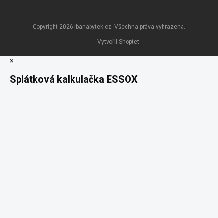
Copyright 2026
ibanabytek.cz
. Všechna práva vyhrazena.
Vytvořil Shoptet
×
Splátková kalkulačka ESSOX