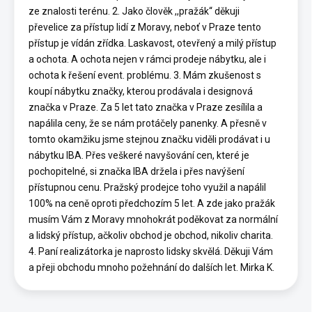
ze znalosti terénu. 2. Jako člověk ,,pražák“ děkuji
převelice za přístup lidí z Moravy, neboť v Praze tento
přístup je vídán zřídka. Laskavost, otevřený a milý přístup
a ochota. A ochota nejen v rámci prodeje nábytku, ale i
ochota k řešení event. problému. 3. Mám zkušenost s
koupí nábytku značky, kterou prodávala i designová
značka v Praze. Za 5 let tato značka v Praze zesílila a
napálila ceny, že se nám protáčely panenky. A přesně v
tomto okamžiku jsme stejnou značku viděli prodávat i u
nábytku IBA. Přes veškeré navyšování cen, které je
pochopitelné, si značka IBA držela i přes navýšení
přístupnou cenu. Pražský prodejce toho využil a napálil
100% na ceně oproti předchozím 5 let. A zde jako pražák
musím Vám z Moravy mnohokrát poděkovat za normální
a lidský přístup, ačkoliv obchod je obchod, nikoliv charita.
4. Paní realizátorka je naprosto lidsky skvělá. Děkuji Vám
a přeji obchodu mnoho požehnání do dalších let. Mirka K.