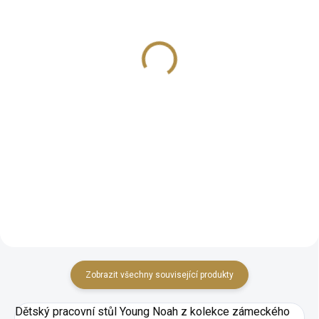
Dětská šatní skříň
Malý noční stolek
Young Noah
Young Noah
41 992 Kč
7 495 Kč
Detail
Detail
Rozměry: hloubka 650 mm, šířka
Malý elegantní noční stolek
1235 mm, výška 2180 mm
Young Noah s jedním šuplíkem v
několika barevných provedeních.
Zobrazit všechny související produkty
Dětský pracovní stůl Young Noah z kolekce zámeckého