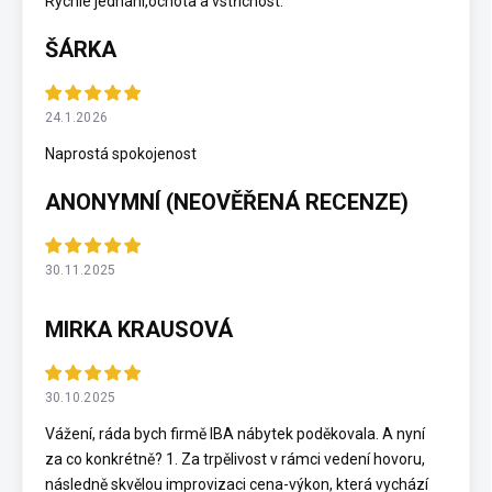
Rychlé jednání,ochota a vstřícnost.
ŠÁRKA
24.1.2026
Naprostá spokojenost
ANONYMNÍ (NEOVĚŘENÁ RECENZE)
30.11.2025
MIRKA KRAUSOVÁ
30.10.2025
Vážení, ráda bych firmě IBA nábytek poděkovala. A nyní
za co konkrétně? 1. Za trpělivost v rámci vedení hovoru,
následně skvělou improvizaci cena-výkon, která vychází