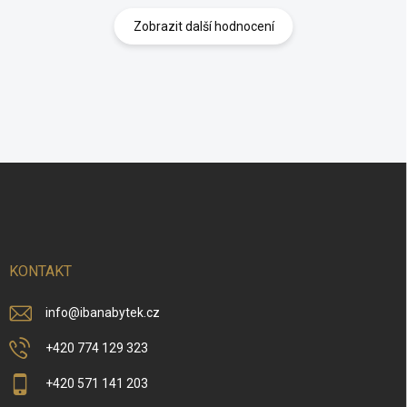
Zobrazit další hodnocení
Z
á
p
a
t
í
KONTAKT
info
@
ibanabytek.cz
+420 774 129 323
+420 571 141 203