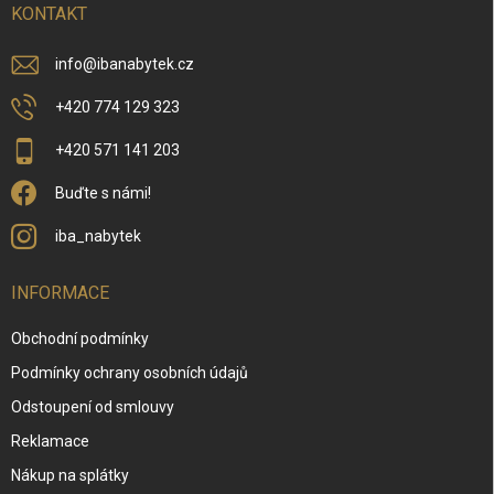
í
KONTAKT
info
@
ibanabytek.cz
+420 774 129 323
+420 571 141 203
Buďte s námi!
iba_nabytek
INFORMACE
Obchodní podmínky
Podmínky ochrany osobních údajů
Odstoupení od smlouvy
Reklamace
Nákup na splátky