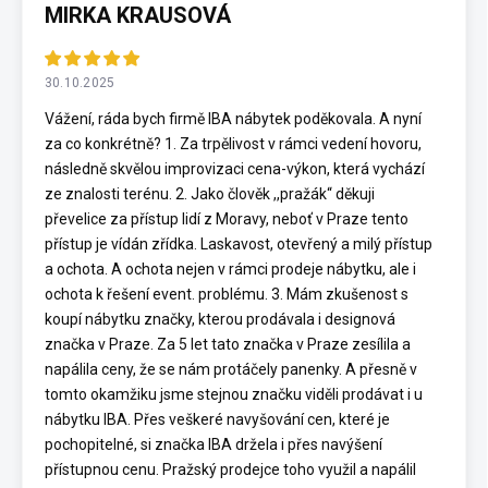
MIRKA KRAUSOVÁ
30.10.2025
Vážení, ráda bych firmě IBA nábytek poděkovala. A nyní
za co konkrétně? 1. Za trpělivost v rámci vedení hovoru,
následně skvělou improvizaci cena-výkon, která vychází
ze znalosti terénu. 2. Jako člověk ,,pražák“ děkuji
převelice za přístup lidí z Moravy, neboť v Praze tento
přístup je vídán zřídka. Laskavost, otevřený a milý přístup
a ochota. A ochota nejen v rámci prodeje nábytku, ale i
ochota k řešení event. problému. 3. Mám zkušenost s
koupí nábytku značky, kterou prodávala i designová
značka v Praze. Za 5 let tato značka v Praze zesílila a
napálila ceny, že se nám protáčely panenky. A přesně v
tomto okamžiku jsme stejnou značku viděli prodávat i u
nábytku IBA. Přes veškeré navyšování cen, které je
pochopitelné, si značka IBA držela i přes navýšení
přístupnou cenu. Pražský prodejce toho využil a napálil