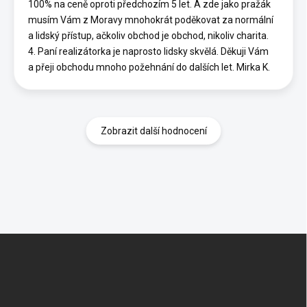
100% na ceně oproti předchozím 5 let. A zde jako pražák
musím Vám z Moravy mnohokrát poděkovat za normální
a lidský přístup, ačkoliv obchod je obchod, nikoliv charita.
4. Paní realizátorka je naprosto lidsky skvělá. Děkuji Vám
a přeji obchodu mnoho požehnání do dalších let. Mirka K.
Zobrazit další hodnocení
Z
á
p
a
t