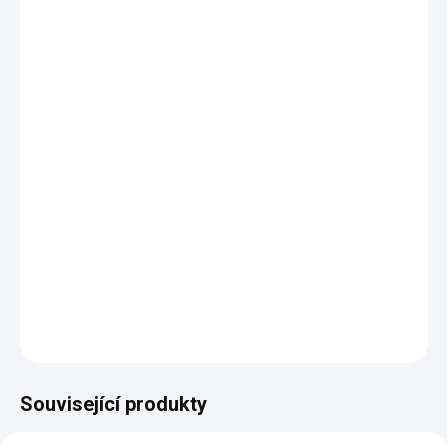
ŠÍŘKA POSTELE
DESIGN ČELA
−
+
Přidat do košíku
Půvabná postel Noah pro Váš útulný a komfortní domov
vytvořená kombinací moderních a klasických prvků.
DETAILNÍ INFORMACE
ZEPTAT SE
HLÍDAT
Související produkty