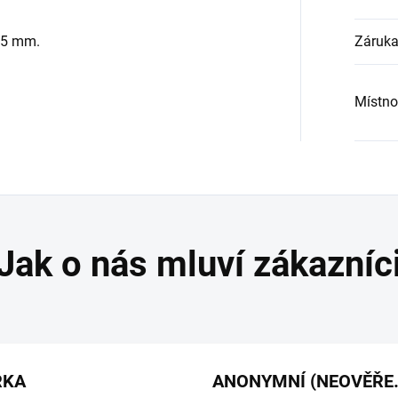
15 mm.
Záruk
Místno
RKA
ANONYMNÍ 