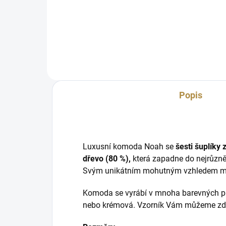
elegantním stylu inspirovaný jak
čty
moderními, tak klasickými prvky.
úlo
bar
Popis
Luxusní komoda Noah se
šesti šuplíky 
dřevo (80 %),
která zapadne do nejrůzně
Svým unikátním mohutným vzhledem mís
Komoda se vyrábí v mnoha barevných pro
nebo krémová. Vzorník Vám můžeme zd