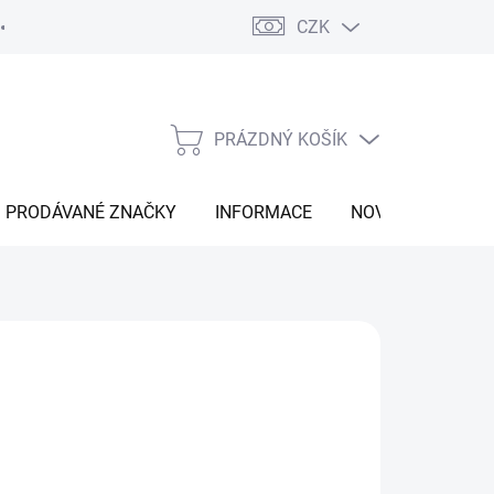
CZK
Vrácení zboží
Moje objednávka
Náš příběh
Kontakt
PRÁZDNÝ KOŠÍK
NÁKUPNÍ
KOŠÍK
PRODÁVANÉ ZNAČKY
INFORMACE
NOVINKY