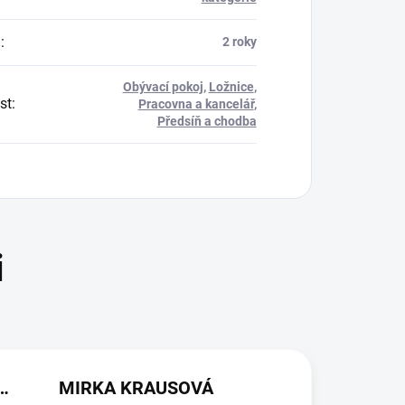
a
:
2 roky
Obývací pokoj
,
Ložnice
,
st
:
Pracovna a kancelář
,
Předsíň a chodba
(NEOVĚŘENÁ RECENZE)
MIRKA KRAUSOVÁ