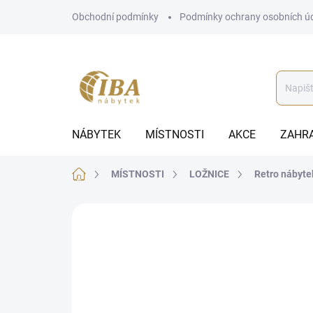
Přejít
Obchodní podmínky
Podmínky ochrany osobních ú
na
obsah
NÁBYTEK
MÍSTNOSTI
AKCE
ZAHR
Domů
MÍSTNOSTI
LOŽNICE
Retro nábyte
ZNAČKA:
IBA
AUTORSKÝ PODPIS