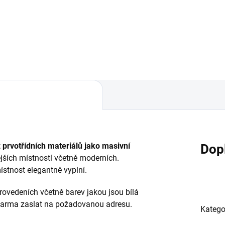
řmi šuplíky pro dostatek
útulný a komfortní domov
žného prostoru v mnoha
vytvořená kombinací modern
evných odstínech dřeva.
a klasických prvků.
z prvotřídních materiálů jako masivní
Dop
jších místností včetně moderních.
tnost elegantně vyplní.
vedeních včetně barev jakou jsou bílá
arma zaslat na požadovanou adresu.
Katego