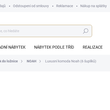
dajů
Odstoupení od smlouvy
Reklamace
Nákup na splátky
Hledat
ADNÍ NÁBYTEK
NÁBYTEK PODLE TŘÍD
REALIZACE
k do ložnice
NOAH
Luxusní komoda Noah (6 šuplíků)
od
54 292 Kč
ZDARMA
od
44 869,42 Kč
bez DPH
Měrná
ZVOLTE VARIANTU