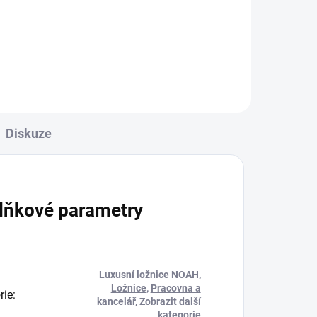
vytvořená kombinací moderních
ích
a klasických prvků.
Diskuze
lňkové parametry
Luxusní ložnice NOAH
,
Ložnice
,
Pracovna a
rie
:
kancelář
,
Zobrazit další
kategorie