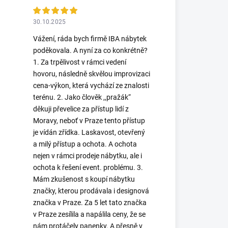
30.10.2025
Vážení, ráda bych firmě IBA nábytek
poděkovala. A nyní za co konkrétně?
1. Za trpělivost v rámci vedení
hovoru, následně skvělou improvizaci
cena-výkon, která vychází ze znalosti
terénu. 2. Jako člověk ,,pražák“
děkuji převelice za přístup lidí z
Moravy, neboť v Praze tento přístup
je vídán zřídka. Laskavost, otevřený
a milý přístup a ochota. A ochota
nejen v rámci prodeje nábytku, ale i
ochota k řešení event. problému. 3.
Mám zkušenost s koupí nábytku
značky, kterou prodávala i designová
značka v Praze. Za 5 let tato značka
v Praze zesílila a napálila ceny, že se
nám protáčely panenky. A přesně v