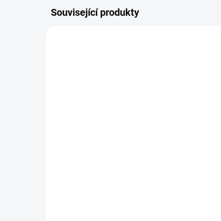
Související produkty
AUTORSKÝ PODPIS
AUTOR
ZDARMA
Luxusní komoda Noah (3
Lu
šuplíky)
šup
22 127 Kč
od
od
Detail
Krásná komoda se třemi šuplíky v
Ele