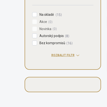
n
í
p
Na skladě
15
a
Akce
n
0
e
Novinka
0
l
Autorský podpis
8
Bez kompromisů
16
ROZBALIT FILTR