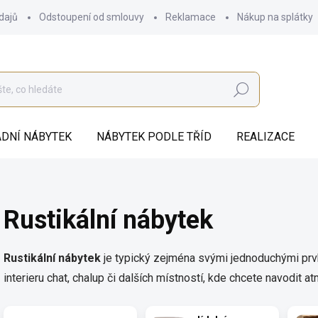
dajů
Odstoupení od smlouvy
Reklamace
Nákup na splátky
Hledat
DNÍ NÁBYTEK
NÁBYTEK PODLE TŘÍD
REALIZACE
Rustikální nábytek
Rustikální nábytek
je
typický zejména svými jednoduchými prvky
interieru chat, chalup či dalších místností, kde chcete navodit a