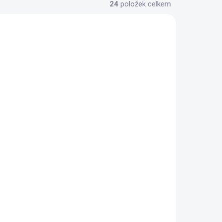
24
položek celkem
AUTORSKÝ PODPIS
ZDARMA
ZDARMA
ICIA
Masivní židle EVROPA
4 030 Kč
od
tail
Detail
dní
Klasický design Prvotřídní