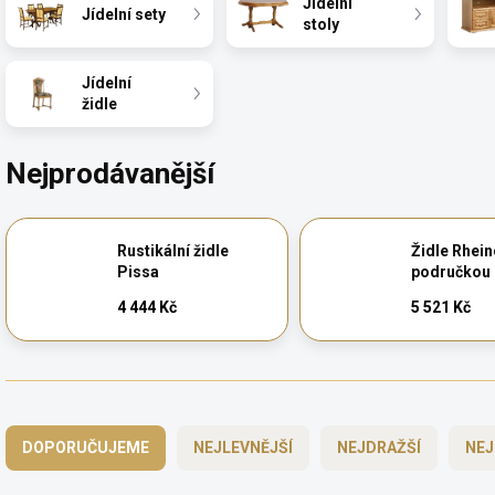
Jídelní
Jídelní sety
stoly
Jídelní
židle
Nejprodávanější
Rustikální židle
Židle Rhein
Pissa
područkou
4 444 Kč
5 521 Kč
Ř
a
DOPORUČUJEME
NEJLEVNĚJŠÍ
NEJDRAŽŠÍ
NEJ
z
e