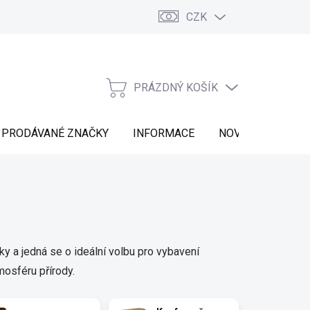
CZK
Vrácení zboží
Moje objednávka
Náš příběh
Kontakt
PRÁZDNÝ KOŠÍK
NÁKUPNÍ
KOŠÍK
PRODÁVANÉ ZNAČKY
INFORMACE
NOVINKY
 a jedná se o ideální volbu pro vybavení
tmosféru přírody.