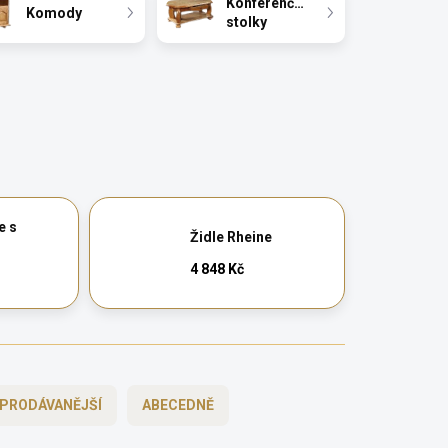
Konferenční
Komody
stolky
e s
Židle Rheine
4 848 Kč
PRODÁVANĚJŠÍ
ABECEDNĚ