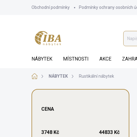
Přejít
Obchodní podmínky
Podmínky ochrany osobních ú
na
obsah
NÁBYTEK
MÍSTNOSTI
AKCE
ZAHRA
Domů
NÁBYTEK
Rustikální nábytek
P
o
s
CENA
t
r
a
n
3748
Kč
44833
Kč