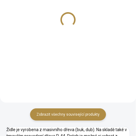
stůl Evropa
Kairo
19 132 Kč
15 109 Kč
od
−
+
Detail
Do košíku
Rozkládací stůl Kairo v
různobarevném provedení
Rustikální rozkládací jídelní stůl
odstínu dřeva včetně barev jako
v různých barevných odstínech
je bílá, zlatá, stříbrná i další
dřeva.
barvy. Varianty s průměry: 90
cm, 100 cm a 110 cm
Zobrazit všechny související produkty
Židle je vyrobena z masivního dřeva (buk, dub). Na skladě také v