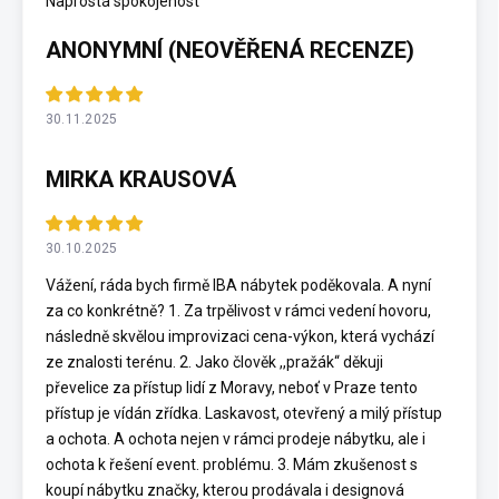
Naprostá spokojenost
ANONYMNÍ (NEOVĚŘENÁ RECENZE)
30.11.2025
MIRKA KRAUSOVÁ
30.10.2025
Vážení, ráda bych firmě IBA nábytek poděkovala. A nyní
za co konkrétně? 1. Za trpělivost v rámci vedení hovoru,
následně skvělou improvizaci cena-výkon, která vychází
ze znalosti terénu. 2. Jako člověk ,,pražák“ děkuji
převelice za přístup lidí z Moravy, neboť v Praze tento
přístup je vídán zřídka. Laskavost, otevřený a milý přístup
a ochota. A ochota nejen v rámci prodeje nábytku, ale i
ochota k řešení event. problému. 3. Mám zkušenost s
koupí nábytku značky, kterou prodávala i designová