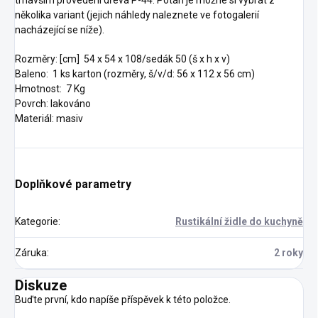
tmavším provedení dřeva P-44. Potah je možné si vybrat z
několika variant (jejich náhledy naleznete ve fotogalerií
nacházející se níže).
Rozměry: [cm] 54 x 54 x 108/sedák 50 (š x h x v)
Baleno: 1 ks karton (rozměry, š/v/d: 56 x 112 x 56 cm)
Hmotnost: 7 Kg
Povrch: lakováno
Materiál: masiv
Doplňkové parametry
Kategorie
:
Rustikální židle do kuchyně
Záruka
:
2 roky
Diskuze
Buďte první, kdo napíše příspěvek k této položce.