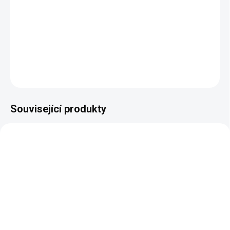
Rustikální židle v žakárovém potahu.
DETAILNÍ INFORMACE
ZEPTAT SE
HLÍDAT
Související produkty
BEZ KOMPROMISŮ
BEZ KOMPROMISŮ
ZDARMA
ZDARMA
Rustikální rozkládací
Rozkládací kulatý stůl