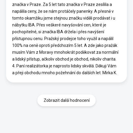
značka v Praze. Za 5 let tato značka v Praze zesílila a
napálila ceny, že se nám protáčely panenky. A přesně v
tomto okamžiku jsme stejnou značku viděli prodávat i u
nábytku IBA. Přes veškeré navyšování cen, které je
pochopitelné, si značka IBA držela i přes navýšení
přístupnou cenu. Pražský prodejce toho využil a napálil
100% na ceně oproti předchozím 5 let. A zde jako pražák
musím Vám z Moravy mnohokrát poděkovat za normální
a lidský přístup, ačkoliv obchod je obchod, nikoliv charita.
4. Paní realizátorka je naprosto lidsky skvělá. Děkuji Vám
a přeji obchodu mnoho požehnání do dalších let. Mirka K.
Zobrazit další hodnocení