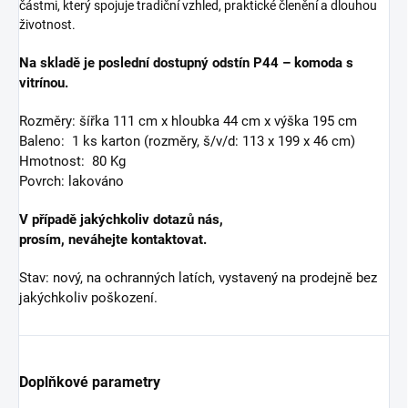
částmi, který spojuje tradiční vzhled, praktické členění a dlouhou
životnost.
Na skladě je poslední dostupný
odstín
P44
–
komoda s
vitrínou.
Rozměry: šířka 111 cm x hloubka 44 cm x výška 195 cm
Baleno: 1 ks karton (rozměry, š/v/d: 113 x 199 x 46 cm)
Hmotnost: 80 Kg
Povrch: lakováno
V případě jakýchkoliv dotazů nás,
prosím,
neváhejte
kontaktovat.
Stav: nový, na ochranných latích, vystavený na prodejně bez
jakýchkoliv poškození.
Doplňkové parametry