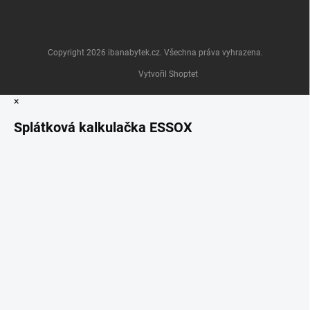
Copyright 2026
ibanabytek.cz
. Všechna práva vyhrazena.
Vytvořil Shoptet
×
Splátková kalkulačka ESSOX