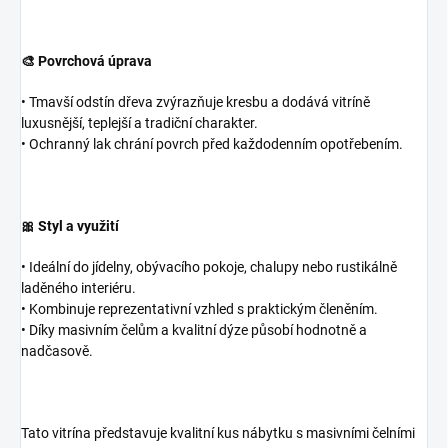
🎨 Povrchová úprava
• Tmavší odstín dřeva zvýrazňuje kresbu a dodává vitríně
luxusnější, teplejší a tradiční charakter.
• Ochranný lak chrání povrch před každodenním opotřebením.
🎀 Styl a využití
• Ideální do jídelny, obývacího pokoje, chalupy nebo rustikálně
laděného interiéru.
• Kombinuje reprezentativní vzhled s praktickým členěním.
• Díky masivním čelům a kvalitní dýze působí hodnotně a
nadčasově.
Tato vitrína představuje kvalitní kus nábytku s masivními čelními