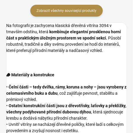
Zobrazit všechny související produkty
Na fotografii je zachycena klasická dřevěná vitrína 3094 v
tmavším odstínu, která
kombinuje elegantní prosklenou horní
část s praktickým úložným prostorem ve spodní sekci.
Působí
robustně, tradičně a díky svému provedení se hodí do interiérů,
které preferují přírodní materiály a nadčasový vzhled.
🪵 Materiály a konstrukce
•
Čelní části – tedy dvířka, rámy, koruna a nohy – jsou vyrobeny z
celomasivního buku a dubu
, což zajišťuje pevnost, stabilitu a
prémiový vzhled.
•
Ostatní konstrukční části jsou z dřevotřísky, laťovky a překližky,
všechny podýhované přírodní dubovou dýhou
, která sjednocuje
kresbu a dodává nábytku přírodní charakter.
• Uvnitř vitríny se nacházejí dřevěné poličky, které ladí s celkovým
provedením a zvyšují nosnost i estetiku.