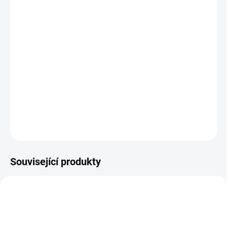
−
+
Přidat do košíku
Rustikální design
Kvalitní materiály
Velký úložný prostor
DETAILNÍ INFORMACE
ZEPTAT SE
HLÍDAT
Související produkty
BEZ KOMPROMISŮ
BEZ KOMPROMISŮ
ZDARMA
ZDARMA