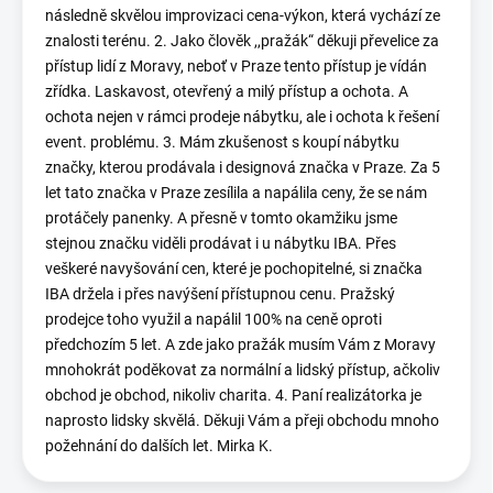
následně skvělou improvizaci cena-výkon, která vychází ze
znalosti terénu. 2. Jako člověk ,,pražák“ děkuji převelice za
přístup lidí z Moravy, neboť v Praze tento přístup je vídán
zřídka. Laskavost, otevřený a milý přístup a ochota. A
ochota nejen v rámci prodeje nábytku, ale i ochota k řešení
event. problému. 3. Mám zkušenost s koupí nábytku
značky, kterou prodávala i designová značka v Praze. Za 5
let tato značka v Praze zesílila a napálila ceny, že se nám
protáčely panenky. A přesně v tomto okamžiku jsme
stejnou značku viděli prodávat i u nábytku IBA. Přes
veškeré navyšování cen, které je pochopitelné, si značka
IBA držela i přes navýšení přístupnou cenu. Pražský
prodejce toho využil a napálil 100% na ceně oproti
předchozím 5 let. A zde jako pražák musím Vám z Moravy
mnohokrát poděkovat za normální a lidský přístup, ačkoliv
obchod je obchod, nikoliv charita. 4. Paní realizátorka je
naprosto lidsky skvělá. Děkuji Vám a přeji obchodu mnoho
požehnání do dalších let. Mirka K.