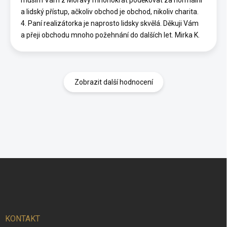
musím Vám z Moravy mnohokrát poděkovat za normální
a lidský přístup, ačkoliv obchod je obchod, nikoliv charita.
4. Paní realizátorka je naprosto lidsky skvělá. Děkuji Vám
a přeji obchodu mnoho požehnání do dalších let. Mirka K.
Zobrazit další hodnocení
Z
á
p
a
t
í
KONTAKT