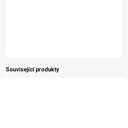
−
+
Přidat do košíku
Rustikální rozkládací stůl Evropa se šesti židlemi Pissa.
DETAILNÍ INFORMACE
ZEPTAT SE
HLÍDAT
Související produkty
BEZ KOMPROMISŮ
BEZ KOMPROMISŮ
ZDARMA
ZDARMA