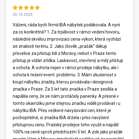
30.10.2025
Vážení, ráda bych firmě IBA nábytek poděkovala. A nyní
za co konkrétně? 1. Za trpělivost v rámci vedení hovoru,
následně skvělou improvizaci cena-výkon, která vychází
ze znalosti terénu. 2. Jako člověk ,,pražák“ děkuji
převelice za přístup lidí z Moravy, neboť v Praze tento
přístup je vídán zřídka. Laskavost, otevřený a milý přístup
a ochota. A ochota nejen v rámci prodeje nábytku, ale i
ochota k řešení event. problému. 3. Mám zkušenost s
koupí nábytku značky, kterou prodávala i designová
značka v Praze. Za 5 let tato značka v Praze zesílila a
napálila ceny, že se nám protáčely panenky. A přesně v
tomto okamžiku jsme stejnou značku viděli prodávat i u
nábytku IBA. Přes veškeré navyšování cen, které je
pochopitelné, si značka IBA držela i přes navýšení
přístupnou cenu. Pražský prodejce toho využil a napálil
100% na ceně oproti předchozím 5 let. A zde jako pražák