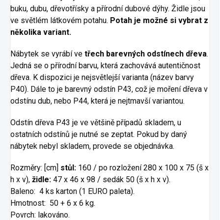
buku, dubu, dřevotřísky a přírodní dubové dýhy. Židle jsou
ve světlém látkovém potahu.
Potah je možné si vybrat z
několika variant.
Nábytek se vyrábí ve
třech barevných odstínech dřeva
.
Jedná se o přírodní barvu, která zachovává autentičnost
dřeva. K dispozici je nejsvětlejší varianta (název barvy
P40). Dále to je barevný odstín P43, což je moření dřeva v
odstínu dub, nebo P44, která je nejtmavší variantou.
Odstín dřeva P43 je ve většině případů skladem, u
ostatních odstínů je nutné se zeptat. Pokud by daný
nábytek nebyl skladem, provede se objednávka.
Rozměry: [cm]
stůl:
160 / po rozložení 280 x 100 x 75 (š x
h x v),
židle:
47 x 46 x 98 / sedák 50 (š x h x v).
Baleno: 4 ks karton (1 EURO paleta).
Hmotnost: 50 + 6 x 6 kg.
Povrch: lakováno.