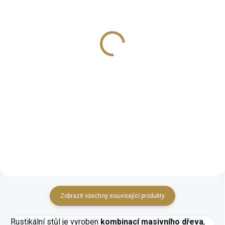
Rustikální rozkládací
Rustikální židle Pissa
stůl Evropa
4 444 Kč
19 132 Kč
Detail
−
+
Rustikální designPrvotřídní
Do košíku
kvalitaBuková masivní
konstrukceŠiroké možnosti
personalizace odstínu dřeva a
Rustikální rozkládací jídelní stůl
potahu
v různých barevných odstínech
dřeva.
Zobrazit všechny související produkty
Rustikální stůl je vyroben
kombinací masivního dřeva
,