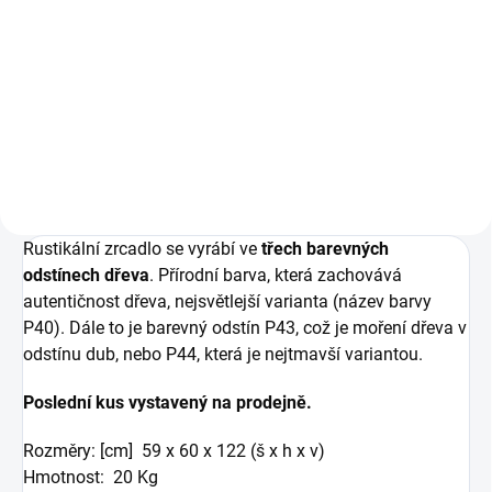
Do košíku
Rustikální židle v žakárovém
potahu.
Rustikální zrcadlo se vyrábí ve
třech barevných
odstínech dřeva
. Přírodní barva, která zachovává
autentičnost dřeva, nejsvětlejší varianta (název barvy
P40). Dále to je barevný odstín P43, což je moření dřeva v
odstínu dub, nebo P44, která je nejtmavší variantou.
Poslední kus vystavený na prodejně.
Rozměry: [cm] 59 x 60 x 122 (š x h x v)
Hmotnost: 20 Kg