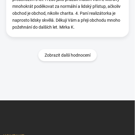
mnohokrát poděkovat za normální a lidský přístup, ačkoliv
obchod je obchod, nikoliv charita. 4. Paní realizátorka je
naprosto lidsky skvělá. Děkuji Vám a přeji obchodu mnoho
požehnání do dalších let. Mirka K.
Zobrazit další hodnocení
Z
á
p
a
t