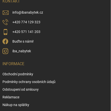
í
KONTAKT
info
@
ibanabytek.cz
+420 774 129 323
+420 571 141 203
Buďte s námi!
iba_nabytek
INFORMACE
Obchodní podmínky
Podmínky ochrany osobních údajů
Odstoupení od smlouvy
Reklamace
Nákup na splátky