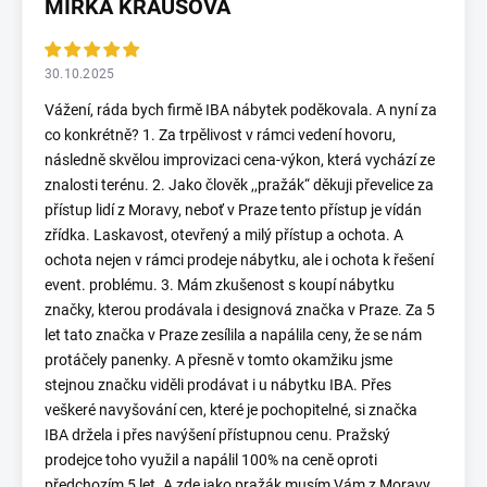
MIRKA KRAUSOVÁ
30.10.2025
Vážení, ráda bych firmě IBA nábytek poděkovala. A nyní za
co konkrétně? 1. Za trpělivost v rámci vedení hovoru,
následně skvělou improvizaci cena-výkon, která vychází ze
znalosti terénu. 2. Jako člověk ,,pražák“ děkuji převelice za
přístup lidí z Moravy, neboť v Praze tento přístup je vídán
zřídka. Laskavost, otevřený a milý přístup a ochota. A
ochota nejen v rámci prodeje nábytku, ale i ochota k řešení
event. problému. 3. Mám zkušenost s koupí nábytku
značky, kterou prodávala i designová značka v Praze. Za 5
let tato značka v Praze zesílila a napálila ceny, že se nám
protáčely panenky. A přesně v tomto okamžiku jsme
stejnou značku viděli prodávat i u nábytku IBA. Přes
veškeré navyšování cen, které je pochopitelné, si značka
IBA držela i přes navýšení přístupnou cenu. Pražský
prodejce toho využil a napálil 100% na ceně oproti
předchozím 5 let. A zde jako pražák musím Vám z Moravy