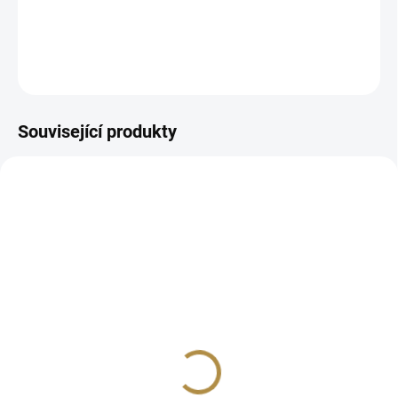
DETAILNÍ INFORMACE
ZEPTAT SE
HLÍDAT
Související produkty
BEZ KOMPROMISŮ
ZDARMA
Židle Rheine
4 848 Kč
−
+