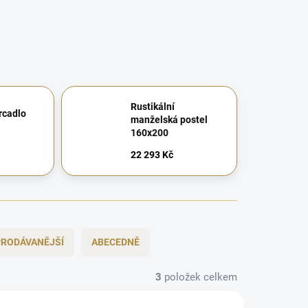
Rustikální
rcadlo
manželská postel
160x200
22 293 Kč
RODÁVANĚJŠÍ
ABECEDNĚ
3
položek celkem