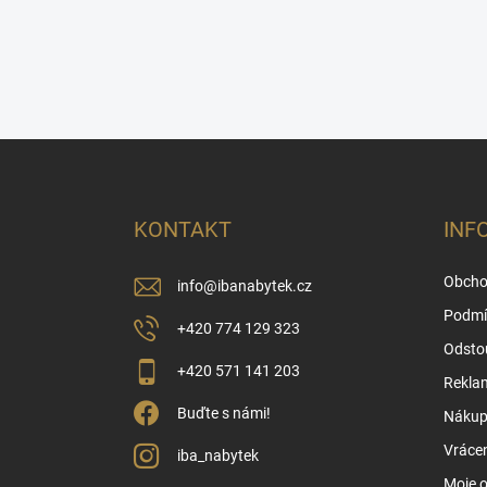
Z
á
p
a
KONTAKT
INF
t
í
Obcho
info
@
ibanabytek.cz
Podmí
+420 774 129 323
Odsto
+420 571 141 203
Rekla
Buďte s námi!
Nákup 
Vrácen
iba_nabytek
Moje 