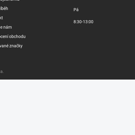
íběh
Pá
kt
8:30-13:00
te nám
cení obchodu
vané značky
a.