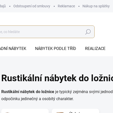
dajů
Odstoupení od smlouvy
Reklamace
Nákup na splátky
Hledat
ADNÍ NÁBYTEK
NÁBYTEK PODLE TŘÍD
REALIZACE
Rustikální nábytek do ložni
Rustikální nábytek do ložnice
je typický zejména svými jednod
odpočinku jedinečný a osobitý charakter.