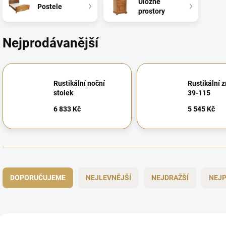
Úložné
Postele
prostory
Nejprodávanější
Rustikální noční
Rustikální z
stolek
39-115
6 833 Kč
5 545 Kč
Ř
a
DOPORUČUJEME
NEJLEVNĚJŠÍ
NEJDRAŽŠÍ
NEJP
z
e
n
í
V