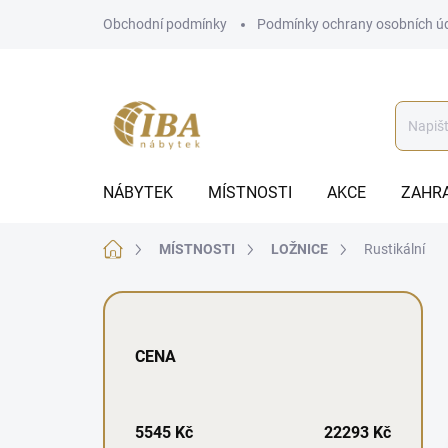
Přejít
Obchodní podmínky
Podmínky ochrany osobních ú
na
obsah
NÁBYTEK
MÍSTNOSTI
AKCE
ZAHR
Domů
MÍSTNOSTI
LOŽNICE
Rustikální
P
o
s
CENA
t
r
a
n
5545
Kč
22293
Kč