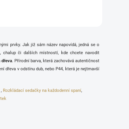
60 x výška 122 cm
hými prvky. Jak již sám název napovídá, jedná se o
, chalup či dalších místností, kde chcete navodit
 dřeva
. Přírodní barva, která zachovává autentičnost
ení dřeva v odstínu dub, nebo P44, která je nejtmavší
,
Rozkládací sedačky na každodenní spaní
,
tek