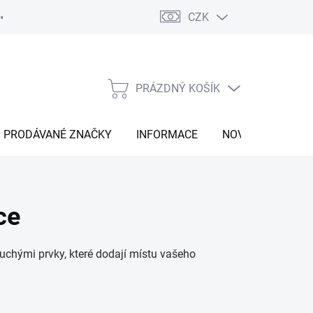
CZK
Vrácení zboží
Moje objednávka
Náš příběh
Kontakt
PRÁZDNÝ KOŠÍK
NÁKUPNÍ
KOŠÍK
PRODÁVANÉ ZNAČKY
INFORMACE
NOVINKY
ce
uchými prvky, které dodají místu vašeho