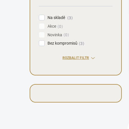
n
í
p
Na skladě
3
a
Akce
n
0
e
Novinka
0
l
Bez kompromisů
3
ROZBALIT FILTR