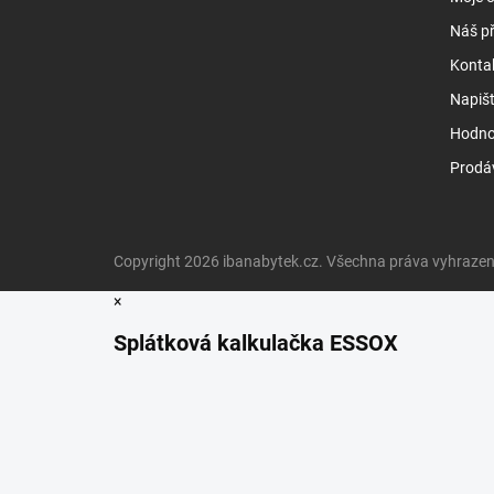
Náš př
Konta
Napiš
Hodno
Prodá
Copyright 2026
ibanabytek.cz
. Všechna práva vyhrazen
×
Splátková kalkulačka ESSOX