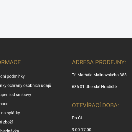
u
ORMACE
ADRESA PRODEJNY:
Tř. Maršála Malinovského 388
dní podmínky
nky ochrany osobních údajů
686 01 Uherské Hradiště
upení od smlouvy
mace
OTEVÍRACÍ DOBA:
na splátky
Po-Čt
í zboží
9:00-17:00
objednávka