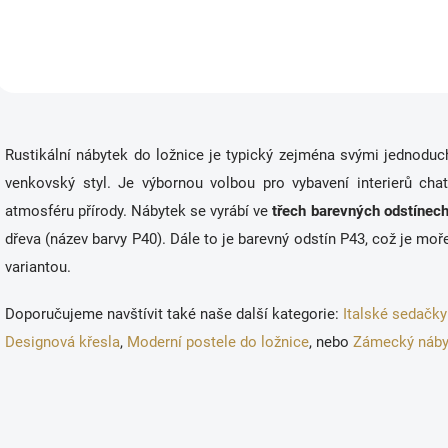
x 200 cm) zdarma.
O
v
Rustikální nábytek do ložnice je typický zejména svými jednoduc
l
á
venkovský styl. Je výbornou volbou pro vybavení interierů chat
d
atmosféru přírody. Nábytek se vyrábí ve
třech barevných odstínech
a
c
dřeva (název barvy P40). Dále to je barevný odstín P43, což je moř
í
variantou.
p
r
v
Doporučujeme navštívit také naše další kategorie:
Italské sedačky
k
Designová křesla
,
Moderní postele do ložnice
, nebo
Zámecký náby
y
v
ý
p
i
s