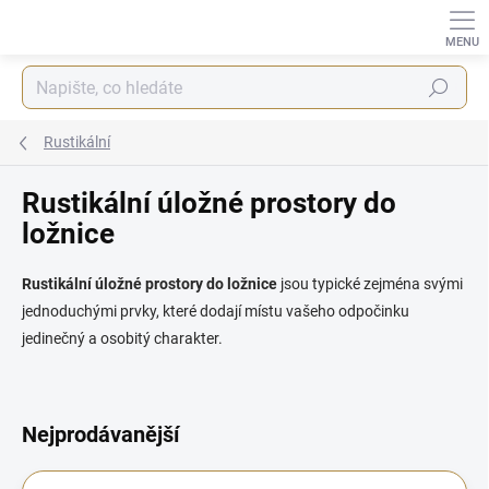
Přejít
na
obsah
Hledat
Rustikální
Rustikální úložné prostory do
ložnice
Rustikální úložné prostory do ložnice
jsou typické zejména svými
jednoduchými prvky, které dodají místu vašeho odpočinku
jedinečný a osobitý charakter.
Nejprodávanější