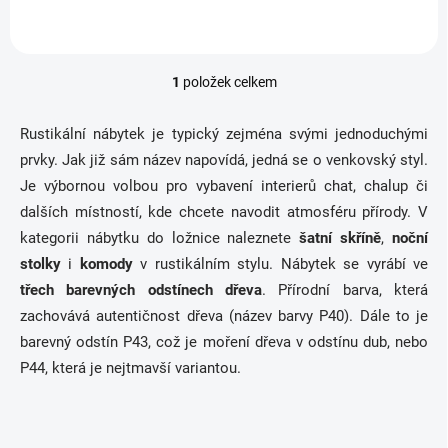
1
položek celkem
O
v
l
Rustikální nábytek je typický zejména svými jednoduchými
á
prvky. Jak již sám název napovídá, jedná se o venkovský styl.
d
a
Je výbornou volbou pro vybavení interierů chat, chalup či
c
dalších místností, kde chcete navodit atmosféru přírody. V
í
kategorii nábytku do ložnice naleznete
šatní skříně
,
noční
p
r
stolky
i
komody
v rustikálním stylu. Nábytek se vyrábí ve
v
třech barevných odstínech dřeva
. Přírodní barva, která
k
zachovává autentičnost dřeva (název barvy P40). Dále to je
y
v
barevný odstín P43, což je moření dřeva v odstínu dub, nebo
ý
P44, která je nejtmavší variantou.
p
i
s
u