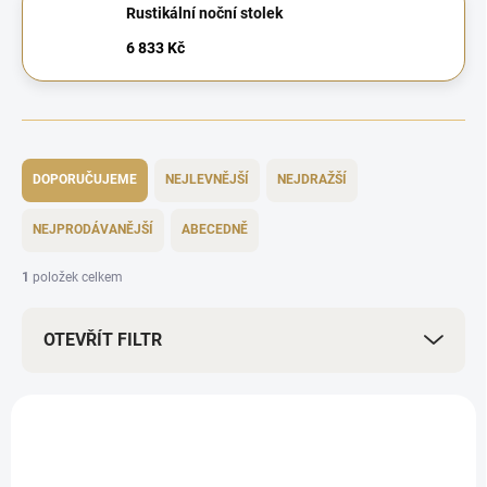
Rustikální noční stolek
6 833 Kč
Ř
a
DOPORUČUJEME
NEJLEVNĚJŠÍ
NEJDRAŽŠÍ
z
e
NEJPRODÁVANĚJŠÍ
ABECEDNĚ
n
í
1
položek celkem
p
r
OTEVŘÍT FILTR
o
d
u
V
k
ý
BEZ KOMPROMISŮ
t
p
ů
i