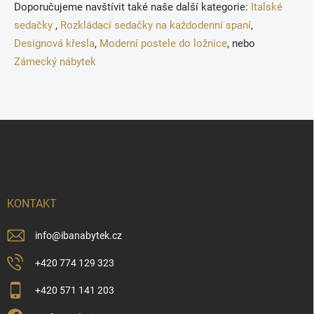
Doporučujeme navštívit také naše další kategorie:
Italské
sedačky
,
Rozkládací sedačky na každodenní spaní
,
Designová křesla
,
Moderní postele do ložnice
, nebo
Zámecký nábytek
Z
á
p
a
t
í
KONTAKT
info
@
ibanabytek.cz
+420 774 129 323
+420 571 141 203