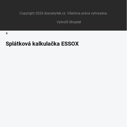
Copyright 2026
ibanabytek.cz
. Všechna práva vyhrazena.
Vytvořil Shoptet
×
Splátková kalkulačka ESSOX