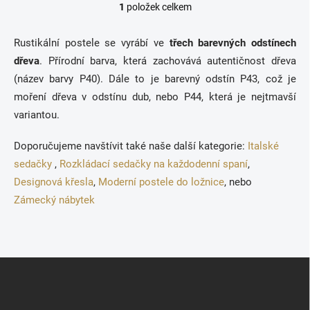
1
položek celkem
O
v
l
Rustikální postele se vyrábí ve
třech barevných odstínech
á
dřeva
. Přírodní barva, která zachovává autentičnost dřeva
d
a
(název barvy P40). Dále to je barevný odstín P43, což je
c
moření dřeva v odstínu dub, nebo P44, která je nejtmavší
í
variantou.
p
r
v
Doporučujeme navštívit také naše další kategorie:
Italské
k
sedačky
,
Rozkládací sedačky na každodenní spaní
,
y
Designová křesla
,
Moderní postele do ložnice
, nebo
v
ý
Zámecký nábytek
p
i
s
u
Z
á
p
a