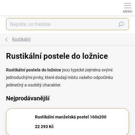
Přejít
na
obsah
Hledat
Rustikální
Rustikální postele do ložnice
Rustikální postele do ložnice
jsou typické zejména svými
jednoduchými prvky, které dodají místu vašeho odpočinku
jedinečný a osobitý charakter.
Nejprodávanější
Rustikální manželská postel 160x200
22 293 Kč