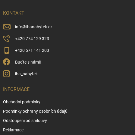
t
í
KONTAKT
info
@
ibanabytek.cz
+420 774 129 323
+420 571 141 203
Buďte s námi!
iba_nabytek
INFORMACE
Obchodní podmínky
Podmínky ochrany osobních údajů
Odstoupení od smlouvy
Reklamace