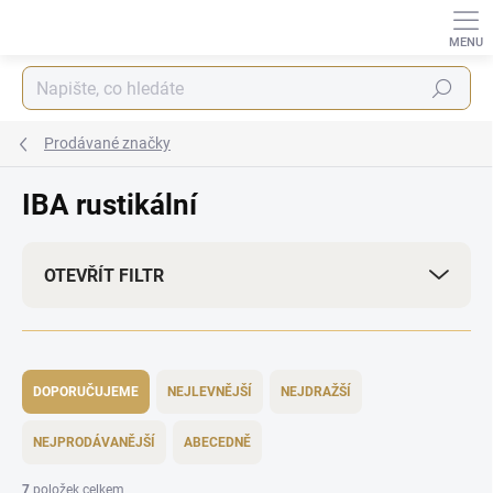
Přejít
na
obsah
Hledat
Prodávané značky
IBA rustikální
OTEVŘÍT FILTR
Ř
a
DOPORUČUJEME
NEJLEVNĚJŠÍ
NEJDRAŽŠÍ
z
e
NEJPRODÁVANĚJŠÍ
ABECEDNĚ
n
í
7
položek celkem