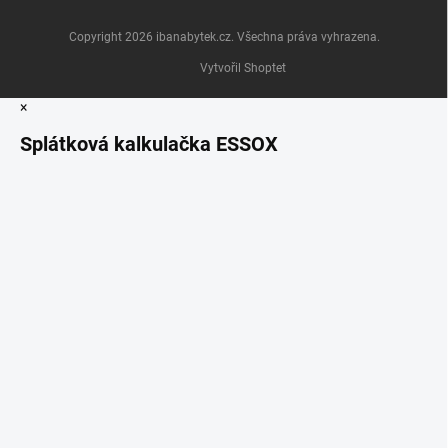
Copyright 2026
ibanabytek.cz
. Všechna práva vyhrazena.
Vytvořil Shoptet
×
Splátková kalkulačka ESSOX